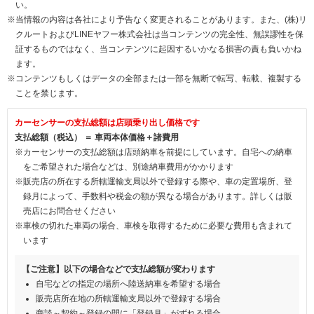
い。
※当情報の内容は各社により予告なく変更されることがあります。また、(株)リ
クルートおよびLINEヤフー株式会社は当コンテンツの完全性、無誤謬性を保
証するものではなく、当コンテンツに起因するいかなる損害の責も負いかね
ます。
※コンテンツもしくはデータの全部または一部を無断で転写、転載、複製する
ことを禁じます。
カーセンサーの支払総額は店頭乗り出し価格です
支払総額（税込） ＝ 車両本体価格＋諸費用
※カーセンサーの支払総額は店頭納車を前提にしています。自宅への納車
をご希望された場合などは、別途納車費用がかかります
※販売店の所在する所轄運輸支局以外で登録する際や、車の定置場所、登
録月によって、手数料や税金の額が異なる場合があります。詳しくは販
売店にお問合せください
※車検の切れた車両の場合、車検を取得するために必要な費用も含まれて
います
【ご注意】以下の場合などで支払総額が変わります
自宅などの指定の場所へ陸送納車を希望する場合
販売店所在地の所轄運輸支局以外で登録する場合
商談～契約～登録の間に「登録月」がずれる場合