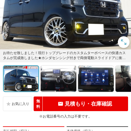
お待たせ致しました！現行トップグレードのカスタムターボベースの快適カス
タムが完成致しました★ホンダセンシング付きで両側電動スライドドアに衝突
回避支援ブレーキにレーダークル...
無
見積もり・在庫確認
料
※お電話番号の入力は不要です。
支払総額（税込）
本体価格（税込）