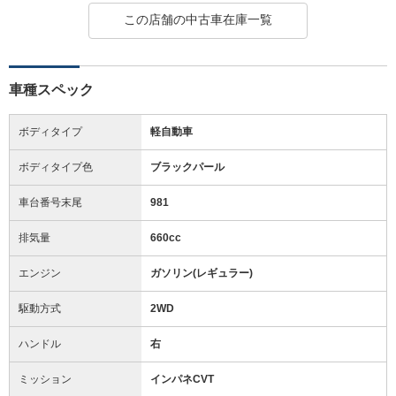
この店舗の中古車在庫一覧
車種スペック
ボディタイプ
軽自動車
ボディタイプ色
ブラックパール
車台番号末尾
981
排気量
660cc
エンジン
ガソリン(レギュラー)
駆動方式
2WD
ハンドル
右
ミッション
インパネCVT