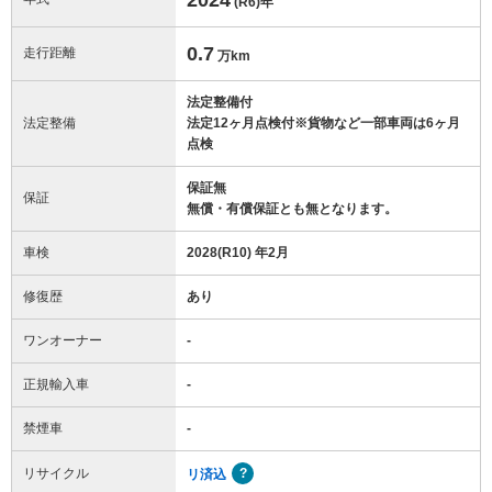
(R6)
年
0.7
走行距離
万km
法定整備付
法定整備
法定12ヶ月点検付※貨物など一部車両は6ヶ月
点検
保証無
保証
無償・有償保証とも無となります。
車検
2028(R10) 年2月
修復歴
あり
ワンオーナー
-
正規輸入車
-
禁煙車
-
リサイクル
リ済込