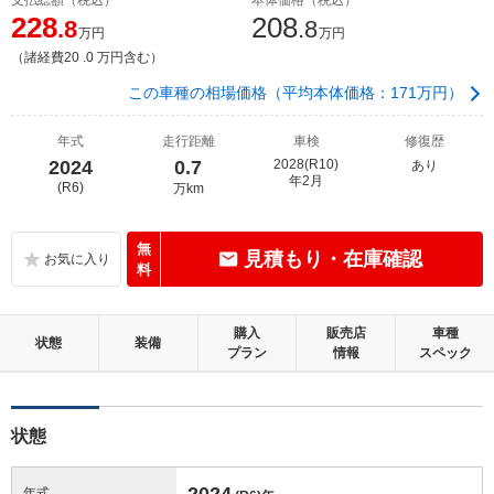
228
208
.8
.8
万円
万円
（諸経費20 .0 万円含む）
この車種の相場価格（平均本体価格：171万円）
年式
走行距離
車検
修復歴
2024
0.7
2028(R10)
あり
年2月
(R6)
万km
無
見積もり・在庫確認
料
購入
販売店
車種
状態
装備
プラン
情報
スペック
状態
2024
年式