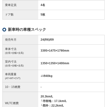
乗車定員
4名
ドア数
5枚
新車時の車種スペック
発売年月
24(R6)/09
車体寸法
3395
×
1475
×
1790
mm
(全長×全幅×全高)
室内寸法
1350
×
1350
×
1400
mm
(全長×全幅×全高)
車両重量
-/-/940
kg
(AT×MT×CVT)
10・15燃費
-
20.3km/L
└市街地：17.1km/L
WLTC燃費
└郊外：22.2km/L