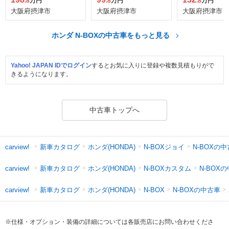
.8
万円
.8
万円
.8
万円
大阪府摂津市
大阪府摂津市
大阪府摂津市
ホンダ N-BOXの中古車をもっと見る
Yahoo! JAPAN IDでログイン
するとお気に入りに登録や複数見積もりがで
きるようになります。
中古車トップへ
新車カタログ
ホンダ(HONDA)
N-BOXジョイ
N-BOXの
carview!
新車カタログ
ホンダ(HONDA)
N-BOXカスタム
N-BOX
carview!
新車カタログ
ホンダ(HONDA)
N-BOXの中古車
carview!
N-BOX
※仕様・オプション・装備の詳細については各販売店にお問い合わせくださ