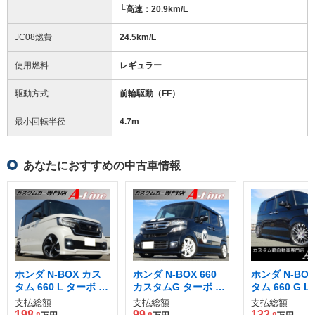
└高速：20.9km/L
JC08燃費
24.5km/L
使用燃料
レギュラー
駆動方式
前輪駆動（FF）
最小回転半径
4.7
m
あなたにおすすめの中古車情報
ホンダ N-BOX カス
ホンダ N-BOX 660
ホンダ N-BO
タム 660 L ターボ コ
カスタムG ターボ L
タム 660 G 
ーディネートスタイ
パッケージ 4WD
ホンダセンシ
支払総額
支払総額
支払総額
ル 4WD
198
99
132