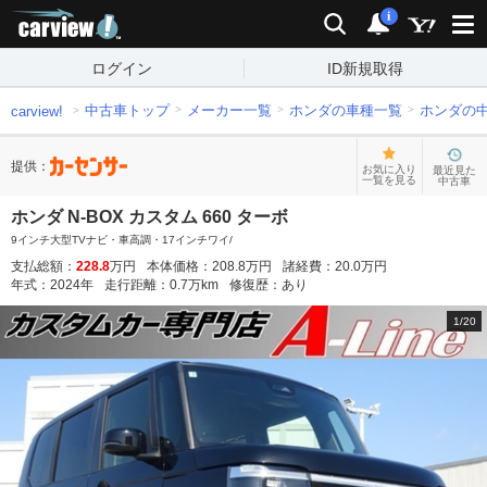
carview!
検索
通知
i
ログイン
ID新規取得
中古車トップ
メーカー一覧
ホンダの車種一覧
ホンダの
carview!
提供：
お気に入り
最近見た
一覧を見る
中古車
ホンダ N-BOX カスタム 660 ターボ
9インチ大型TVナビ・車高調・17インチワイ/
支払総額：
228.8
万円
本体価格：
208.8
万円
諸経費：
20.0
万円
年式：
2024
年
走行距離：
0.7
万km
修復歴：
あり
1
/
20