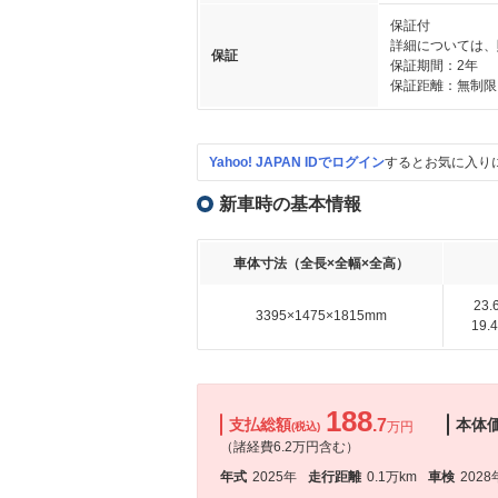
保証付
詳細については、
保証
保証期間：2年
保証距離：無制限
Yahoo! JAPAN IDでログイン
するとお気に入り
新車時の基本情報
車体寸法（全長×全幅×全高）
23
3395×1475×1815mm
19
188
支払総額
.7
本体
万円
(税込)
（諸経費6.2万円含む）
年式
2025年
走行距離
0.1万km
車検
2028