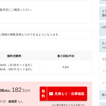
販売店にご確認ください。
エ
運
L
に登録や複数見積もりができるようになります。
カ
-/
燃料消費率
最小回転半径
電
.6km/L（JC08モード走行）
4.8m
.4km/L（WLTCモード走行）
フ
ロ
182
価格
.5
万円
無
(税込)
見積もり・在庫確認
寒
料
年7月
修復歴
なし
※お電話番号の入力は不要です。