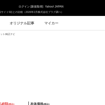
ログイン
[
新規取得
]
Yahoo! JAPAN
サイト5社との比較（2026年2月株式会社プラグ調べ）
オリジナル記事
マイカー
ヤセット/純正ナビ
払総額
本体価格
(税込)
(税込)