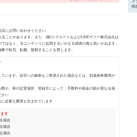
ス
両
売店にお問い合わせください。
ることがあります。また、(株)リクルートおよびLINEヤフー株式会社は
のではなく、当コンテンツに起因するいかなる損害の責も負いかねます。
無断で転写、転載、複製することを禁じます。
す
しています。自宅への納車をご希望された場合などは、別途納車費用が
る際や、車の定置場所、登録月によって、手数料や税金の額が異なる場
ださい
めに必要な費用も含まれています
ります
る場合
る場合
る場合