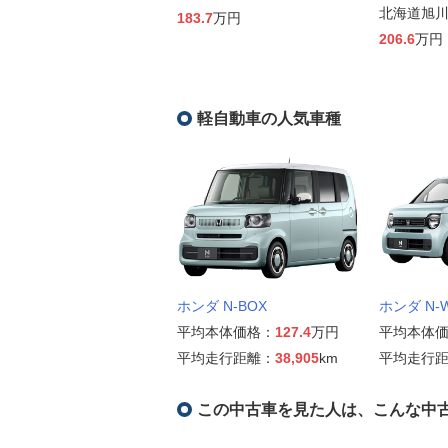
北海道旭
183.7
万円
206.6
万円
軽自動車の人気車種
ホンダ N-BOX
ホンダ N-
平均本体価格：
127.4
万円
平均本体
平均走行距離：
38,905
km
平均走行
この中古車を見た人は、こんな中