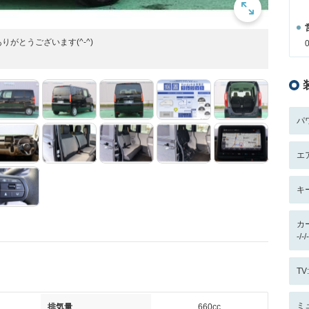
がとうございます(^-^)
パ
エ
キ
カ
-/
T
ミ
排気量
660cc