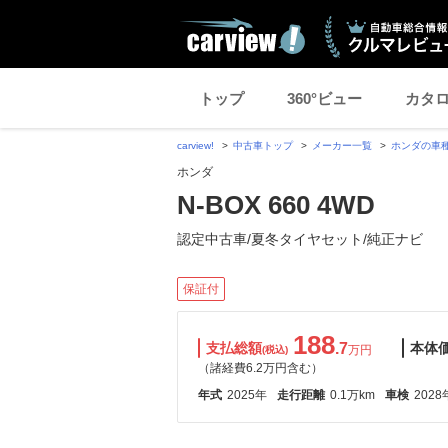
トップ
360°ビュー
カタ
carview!
中古車トップ
メーカー一覧
ホンダの車
ホンダ
N-BOX 660 4WD
認定中古車/夏冬タイヤセット/純正ナビ
保証付
188
支払総額
.7
本体
万円
(税込)
（諸経費6.2万円含む）
年式
2025年
走行距離
0.1万km
車検
2028