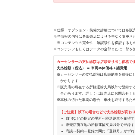
※仕様・オプション・装備の詳細については各販
※当情報の内容は各販売店により予告なく変更され
当コンテンツの完全性、無誤謬性を保証するも
※コンテンツもしくはデータの全部または一部を
カーセンサーの支払総額は店頭乗り出し価格で
支払総額（税込） ＝ 車両本体価格＋諸費用
※カーセンサーの支払総額は店頭納車を前提に
かかります
※販売店の所在する所轄運輸支局以外で登録す
合があります。詳しくは販売店にお問合せく
※車検の切れた車両の場合、車検を取得するた
【ご注意】以下の場合などで支払総額が変わ
自宅などの指定の場所へ陸送納車を希望す
販売店所在地の所轄運輸支局以外で登録す
商談～契約～登録の間に「登録月」がずれ