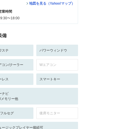
地図を見る（Yahoo!マップ）
営業時間
09:30〜18:00
装備
ワステ
パワーウィンドウ
アコン/クーラー
Wエアコン
ーレス
スマートキー
ーナビ
-/-/メモリー他
V:フルセグ
後席モニター
ュージックプレイヤー接続可