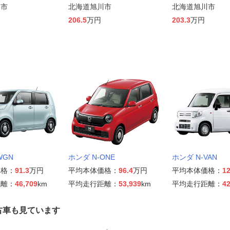
川市
北海道旭川市
北海道旭川市
206.5
万円
203.3
万円
WGN
ホンダ N-ONE
ホンダ N-VAN
価格：
91.3
万円
平均本体価格：
96.4
万円
平均本体価格：
12
距離：
46,709
km
平均走行距離：
53,939
km
平均走行距離：
42
古車も見ています