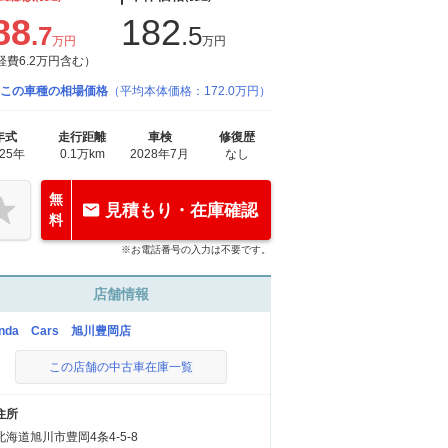
88
182
.7
.5
万円
万円
経費6.2万円含む）
この車種の相場価格
（平均本体価格：172.0万円）
年式
走行距離
車検
修復歴
025年
0.1万km
2028年7月
なし
無
見積もり・在庫確認
料
※お電話番号の入力は不要です。
店舗情報
onda Cars 旭川豊岡店
この店舗の中古車在庫一覧
住所
北海道旭川市豊岡4条4-5-8