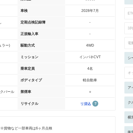
車検
2028年7月
ET
し
定期点検記録簿
-
3
正規輸入車
-
電
ュラー)
駆動方式
4WD
ミッション
インパネCVT
シ
乗車定員
4名
オ
ボディタイプ
軽自動車
ア
クパール
禁煙車
○
ク
リサイクル
リ済込
横
付※貨物など一部車両は6ヶ月点検
衝