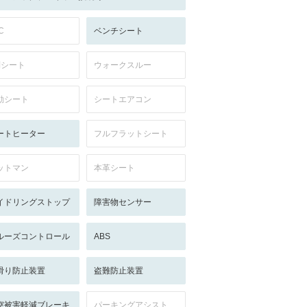
C
ベンチシート
列シート
ウォークスルー
動シート
シートエアコン
ートヒーター
フルフラットシート
ットマン
本革シート
イドリングストップ
障害物センサー
ルーズコントロール
ABS
滑り防止装置
盗難防止装置
突被害軽減ブレーキ
パーキングアシスト