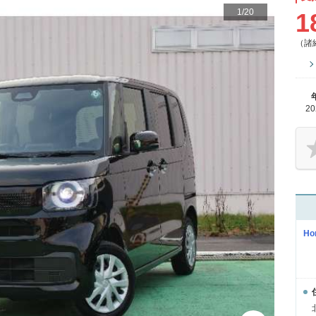
1
/
20
1
（諸
2
H