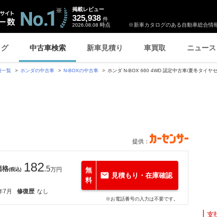
掲載レビュー
325,938
件
時点
※新車カタログのある自動車総合情報
2026.08.08
ログ
中古車検索
新車見積り
車買取
ニュース
種一覧
ホンダの中古車
N-BOXの中古車
ホンダ N-BOX 660 4WD 認定中古車/夏冬タイ
提供：
182
価格
.5
万円
無
(税込)
見積もり・在庫確認
料
年7月
修復歴
なし
※お電話番号の入力は不要です。
支