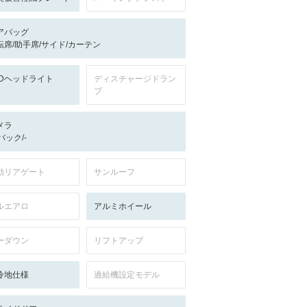
アバッグ
転席/助手席/サイド/カーテン
EDヘッドライト
ディスチャージドラン
プ
メラ
-/バック/-
動リアゲート
サンルーフ
ルエアロ
アルミホイール
ーダウン
リフトアップ
冷地仕様
過給機設定モデル