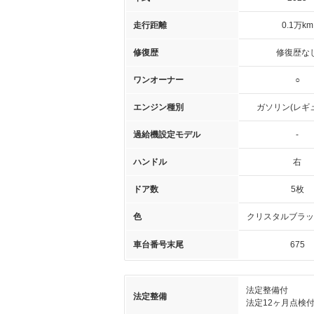
走行距離
0.1万km
修復歴
修復歴な
ワンオーナー
○
エンジン種別
ガソリン(レギ
過給機設定モデル
-
ハンドル
右
ドア数
5枚
色
クリスタルブラッ
車台番号末尾
675
法定整備付
法定整備
法定12ヶ月点検