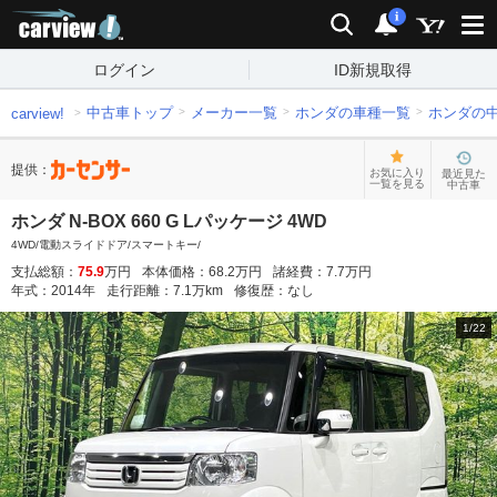
carview!
検索
通知
i
ログイン
ID新規取得
中古車トップ
メーカー一覧
ホンダの車種一覧
ホンダの
carview!
提供：
お気に入り
最近見た
一覧を見る
中古車
ホンダ N-BOX 660 G Lパッケージ 4WD
4WD/電動スライドドア/スマートキー/
支払総額：
75.9
万円
本体価格：
68.2
万円
諸経費：
7.7
万円
年式：
2014
年
走行距離：
7.1
万km
修復歴：
なし
1
/
22