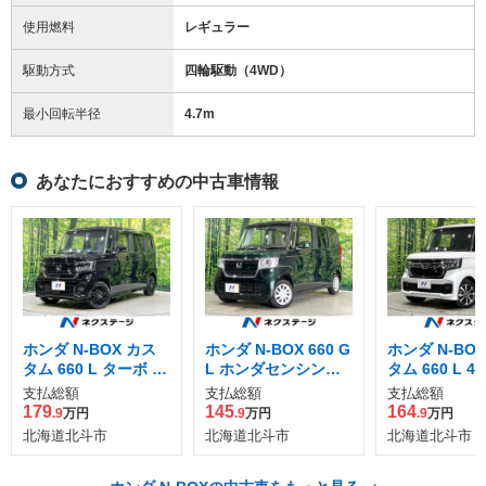
使用燃料
レギュラー
駆動方式
四輪駆動（4WD）
最小回転半径
4.7
m
あなたにおすすめの中古車情報
ホンダ N-BOX カス
ホンダ N-BOX 660 G
ホンダ N-BO
タム 660 L ターボ ス
L ホンダセンシング
タム 660 L 4
タイルプラス ブラッ
4WD
支払総額
支払総額
支払総額
ク 4WD
179
145
164
.9
万円
.9
万円
.9
万円
北海道北斗市
北海道北斗市
北海道北斗市