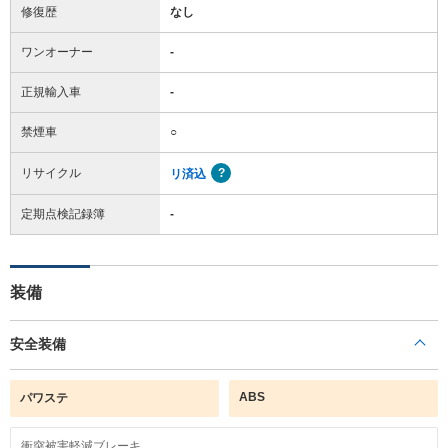
修復歴
なし
ワンオーナー
-
正規輸入車
-
禁煙車
○
リサイクル
リ済込
定期点検記録簿
-
装備
安全装備
ABS
パワステ
衝突被害軽減ブレーキ