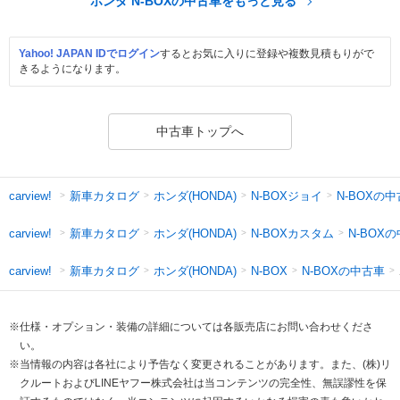
ホンダ N-BOXの中古車をもっと見る
Yahoo! JAPAN IDでログイン
するとお気に入りに登録や複数見積もりがで
きるようになります。
中古車トップへ
新車カタログ
ホンダ(HONDA)
N-BOXジョイ
N-BOXの
carview!
新車カタログ
ホンダ(HONDA)
N-BOXカスタム
N-BOX
carview!
新車カタログ
ホンダ(HONDA)
N-BOXの中古車
carview!
N-BOX
※仕様・オプション・装備の詳細については各販売店にお問い合わせくださ
い。
※当情報の内容は各社により予告なく変更されることがあります。また、(株)リ
クルートおよびLINEヤフー株式会社は当コンテンツの完全性、無誤謬性を保