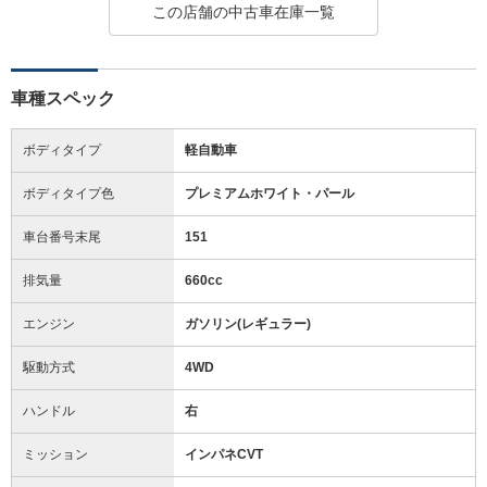
この店舗の中古車在庫一覧
車種スペック
ボディタイプ
軽自動車
ボディタイプ色
プレミアムホワイト・パール
車台番号末尾
151
排気量
660cc
エンジン
ガソリン(レギュラー)
駆動方式
4WD
ハンドル
右
ミッション
インパネCVT