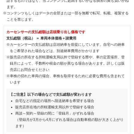
証するものではなく、当コンテンツに起因するいかなる損害の責も負いかね
ます。
※コンテンツもしくはデータの全部または一部を無断で転写、転載、複製する
ことを禁じます。
カーセンサーの支払総額は店頭乗り出し価格です
支払総額（税込） ＝ 車両本体価格＋諸費用
※カーセンサーの支払総額は店頭納車を前提にしています。自宅への納車
をご希望された場合などは、別途納車費用がかかります
※販売店の所在する所轄運輸支局以外で登録する際や、車の定置場所、登
録月によって、手数料や税金の額が異なる場合があります。詳しくは販
売店にお問合せください
※車検の切れた車両の場合、車検を取得するために必要な費用も含まれて
います
【ご注意】以下の場合などで支払総額が変わります
自宅などの指定の場所へ陸送納車を希望する場合
販売店所在地の所轄運輸支局以外で登録する場合
商談～契約～登録の間に「登録月」がずれる場合
（登録月が3月から4月にずれる場合は自動車税の額が大きく上がり
ます）