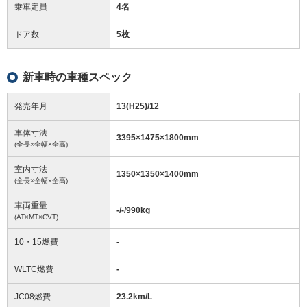
乗車定員
4名
ドア数
5枚
新車時の車種スペック
発売年月
13(H25)/12
車体寸法
3395
×
1475
×
1800
mm
(全長×全幅×全高)
室内寸法
1350
×
1350
×
1400
mm
(全長×全幅×全高)
車両重量
-/-/990
kg
(AT×MT×CVT)
10・15燃費
-
WLTC燃費
-
JC08燃費
23.2km/L