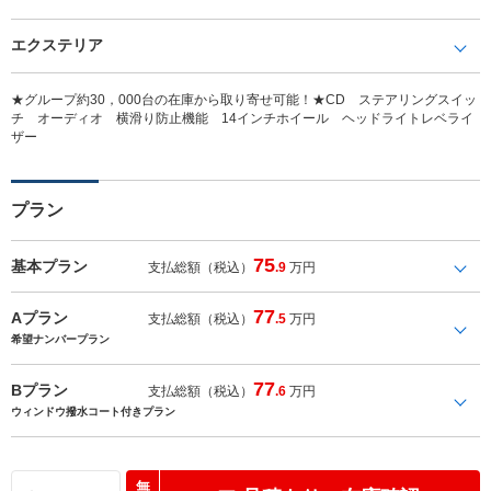
エクステリア
★グループ約30，000台の在庫から取り寄せ可能！★CD ステアリングスイッ
チ オーディオ 横滑り防止機能 14インチホイール ヘッドライトレベライ
ザー
プラン
75
基本プラン
支払総額（税込）
.9
万円
77
Aプラン
支払総額（税込）
.5
万円
希望ナンバープラン
77
Bプラン
支払総額（税込）
.6
万円
ウィンドウ撥水コート付きプラン
無