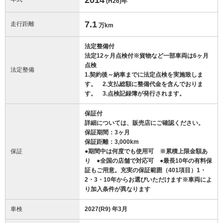
(H26)
年
7.1
走行距離
万km
法定整備付
法定12ヶ月点検付※貨物など一部車両は6ヶ月
点検
法定整備
1.契約後～納車までに法定点検を実施致しま
す。 2.支払総額に整備代金を含んでおりま
す。 3.点検記録簿が発行されます。
保証付
詳細については、販売店にご確認ください。
保証期間：3ヶ月
保証距離：3,000km
保証
●期間中は何度でも使用可 ※累積上限金額あ
り ●全国の店舗で対応可 ●最長10年の有料保
証もご用意。充実の保証範囲（401項目）1・
2・3・10年からお選びいただけます※車両によ
り加入条件が異なります
車検
2027(R9) 年3月