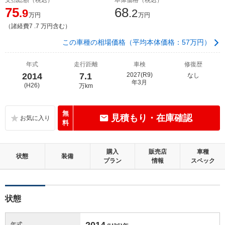
75
68
.9
.2
万円
万円
（諸経費7 .7 万円含む）
この車種の相場価格（平均本体価格：57万円）
年式
走行距離
車検
修復歴
2014
7.1
2027(R9)
なし
年3月
(H26)
万km
無
見積もり・在庫確認
料
購入
販売店
車種
状態
装備
プラン
情報
スペック
状態
2014
年式