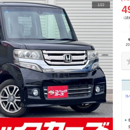
1
/
22
4
（諸
2
コ