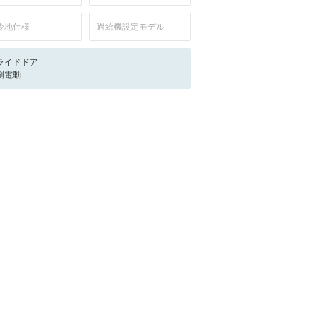
冷地仕様
過給機設定モデル
ライドドア
側電動