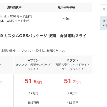
燃料消費率
最小回転半径
寒
.6km/L（JC08モード走行）
4.5m
km/L（WLTCモード走行）
ス
両
660 カスタムG SSパッケージ 後期 両側電動スライ
。上記の仕様・オプション・装備もご確認ください。
Aプラン
Bプラン
ン
オススメ！希望ナンバープ
夜間も安心！ヘッドライト
ラン！！
コートプラン！！
51
51
.5
.2
円
万円
万円
2
.9
万円
2
.6
万円
48
.6
万円
48
.6
万円