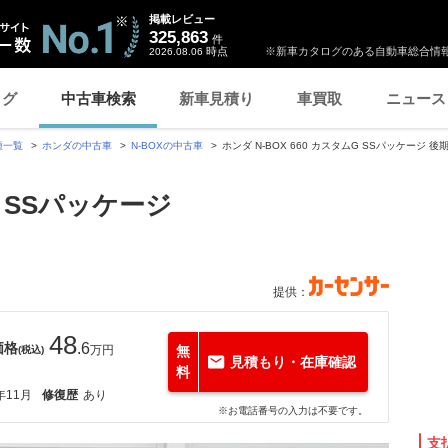
掲載レビュー
325,863
件
時点
※新車カタログのある自動車総合情報
2026.08.06
ログ
中古車検索
新車見積り
車買取
ニュース
種一覧
ホンダの中古車
N-BOXの中古車
ホンダ N-BOX 660 カスタムG SSパッケージ
G SSパッケージ
提供：
48
価格
.6
万円
無
(税込)
見積もり・在庫確認
料
年11月
修復歴
あり
※お電話番号の入力は不要です。
支