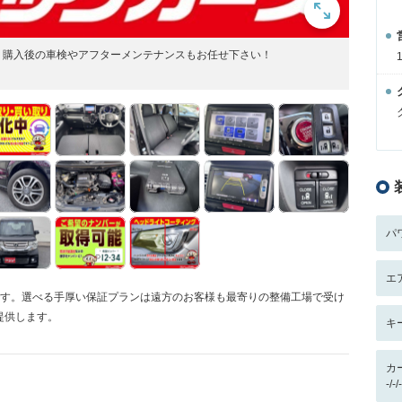
。購入後の車検やアフターメンテナンスもお任せ下さい！
パ
エ
です。選べる手厚い保証プランは遠方のお客様も最寄りの整備工場で受け
提供します。
キ
カ
-/