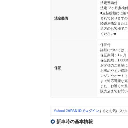
法定整備付
法定12ヶ月点検
■支払総額には納
法定整備
まれておりますの
陸運局指定または
遠方のお客様でご
ください■
保証付
詳細については、
保証期間：1ヶ月
保証距離：1,000
お客様のご希望に
保証
お求めやすい保証
ンジンやオートマ
まで対応可能な充
また、お近くの整
販売店までお問い
Yahoo! JAPAN IDでログイン
するとお気に入り
新車時の基本情報