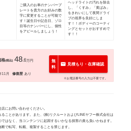
ヘッドライトの汚れを除去
ご購入のお車のナンバープ
し、「くすみ」「黄ばみ」
レートを貴方のお好みの数
をきれいにして夜間ドライ
字に変更することが可能で
ブの視界を良好にしま
す！誕生日や記念日、ゾロ
す！！ボディーのコーティ
目等のナンバーにし、個性
ングとセットがおすすめで
をアピールしましょう！
す！！
48
価格
.6
万円
無
(税込)
見積もり・在庫確認
料
年11月
修復歴
あり
※お電話番号の入力は不要です。
売店にお問い合わせください。
ることがあります。また、(株)リクルートおよびLINEヤフー株式会社は
のではなく、当コンテンツに起因するいかなる損害の責も負いかねます。
無断で転写、転載、複製することを禁じます。