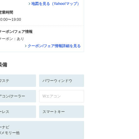
地図を見る（Yahoo!マップ）
営業時間
10:00〜19:00
クーポン/フェア情報
クーポン：あり
クーポン/フェア情報詳細を見る
装備
ワステ
パワーウィンドウ
アコン/クーラー
Wエアコン
ーレス
スマートキー
ーナビ
-/-/メモリー他