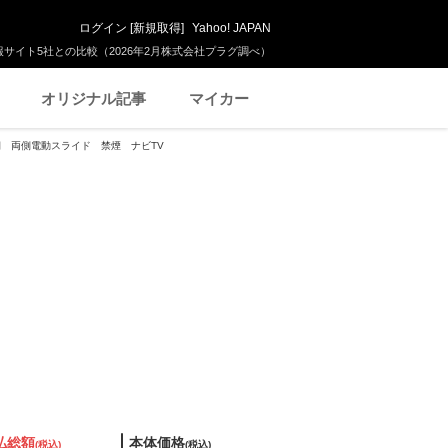
ログイン
[
新規取得
]
Yahoo! JAPAN
サイト5社との比較（2026年2月株式会社プラグ調べ）
オリジナル記事
マイカー
 後期 両側電動スライド 禁煙 ナビTV
払総額
本体価格
(税込)
(税込)