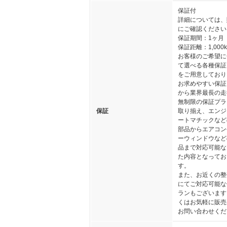
保証付
詳細については、
にご確認ください
保証期間：1ヶ月
保証距離：1,000
お客様のご希望に
て選べる各種保証
をご用意しており
お求めやすい保証
から業界最長の走
無制限の保証プラ
保証
取り揃え、エンジ
ートマチックなど
部品からエアコン
ーウィンドウなど
品まで対応可能な
た内容となってお
す。
また、お近くの整
にてご対応可能な
ランもございます
くはお気軽に販売
お問い合わせくだ