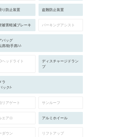
滑り防止装置
盗難防止装置
突被害軽減ブレーキ
パーキングアシスト
アバッグ
席/助手席/-/-
EDヘッドライト
ディスチャージドラン
プ
メラ
-/バック/-
動リアゲート
サンルーフ
ルエアロ
アルミホイール
ーダウン
リフトアップ