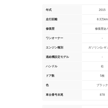
年式
2015
走行距離
8.3万km
修復歴
修復歴あ
ワンオーナー
-
エンジン種別
ガソリン(レギ
過給機設定モデル
-
ハンドル
右
ドア数
5枚
色
ブラック
車台番号末尾
878