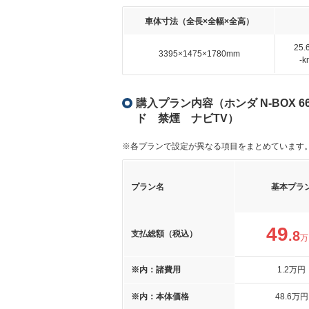
車体寸法（全長×全幅×全高）
25
3395×1475×1780mm
-
購入プラン内容（ホンダ N-BOX 
ド 禁煙 ナビTV）
※各プランで設定が異なる項目をまとめています
プラン名
基本プラ
49
.8
支払総額（税込）
万
※内：諸費用
1
.2
万円
※内：本体価格
48
.6
万円