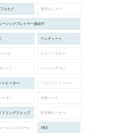
V:フルセグ
後席モニター
ュージックプレイヤー接続可
C
ベンチシート
列シート
ウォークスルー
動シート
シートエアコン
ートヒーター
フルフラットシート
ットマン
本革シート
イドリングストップ
障害物センサー
ルーズコントロール
ABS