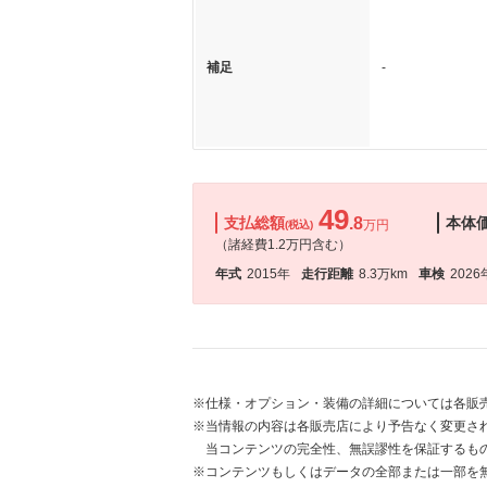
補足
-
49
支払総額
.8
本体
万円
(税込)
（諸経費1.2万円含む）
年式
2015年
走行距離
8.3万km
車検
2026
※仕様・オプション・装備の詳細については各販
※当情報の内容は各販売店により予告なく変更され
当コンテンツの完全性、無誤謬性を保証するも
※コンテンツもしくはデータの全部または一部を