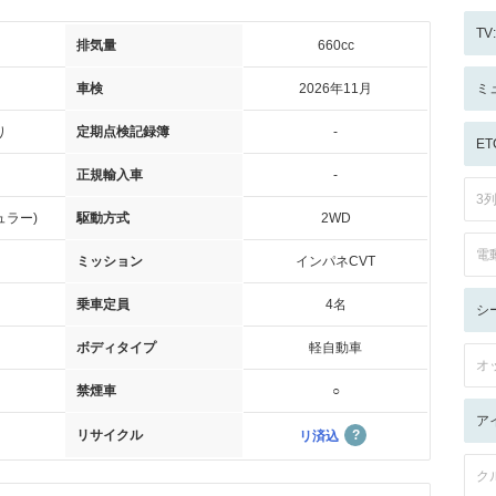
T
排気量
660cc
車検
2026年11月
ミ
り
定期点検記録簿
-
ET
正規輸入車
-
3
ュラー)
駆動方式
2WD
電
ミッション
インパネCVT
乗車定員
4名
シ
ボディタイプ
軽自動車
オ
禁煙車
○
ア
リサイクル
リ済込
ク