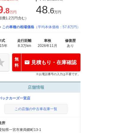
9
48
.8
.6
万円
万円
経費1.2万円含む）
この車種の相場価格
（平均本体価格：57.8万円）
年式
走行距離
車検
修復歴
015年
8.3万km
2026年11月
あり
無
見積もり・在庫確認
料
※お電話番号の入力は不要です。
店舗情報
バックカーズ一宮店
この店舗の中古車在庫一覧
住所
愛知県一宮市東両郷町13-1