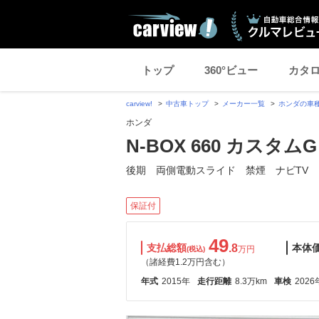
トップ
360°ビュー
カタ
carview!
中古車トップ
メーカー一覧
ホンダの車
ホンダ
N-BOX 660 カスタム
後期 両側電動スライド 禁煙 ナビTV
保証付
49
支払総額
.8
本体
万円
(税込)
（諸経費1.2万円含む）
年式
2015年
走行距離
8.3万km
車検
2026