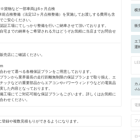
付※貨物など一部車両は6ヶ月点検
横
車前点検整備（法定12ヶ月点検整備）を実施してお渡しする費用も含
でご安心ください。
認証工場にてしっかり整備を行いご納車させて頂いております。
衝
自宅までの納車をご希望される方はどうぞお気軽に当店までお問合せ
エ
運転
販売店にご確認ください。
L
km
合わせて選べる各種保証プランをご用意しております。
プランから業界最長の走行距離無制限の保証プランまで取り揃え、エ
チックなどの重要部品からエアコンやパワーウィンドウなどの電装品
カ
実した内容となっております。
-/
備工場にてご対応可能な保証プランもございます。詳しくはお気軽に
合わせください。
電
フ
に登録や複数見積もりができるようになります。
ロ