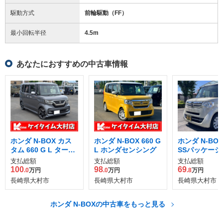
駆動方式
前輪駆動（FF）
最小回転半径
4.5
m
あなたにおすすめの中古車情報
ホンダ N-BOX カス
ホンダ N-BOX 660 G
ホンダ N-BOX 
タム 660 G L ターボ
L ホンダセンシング
SSパッケージ
ホンダセンシング
支払総額
支払総額
支払総額
100
98
69
.0
万円
.0
万円
.8
万円
長崎県大村市
長崎県大村市
長崎県大村市
ホンダ N-BOXの中古車をもっと見る