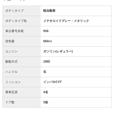
ボディタイプ
軽自動車
ボディタイプ色
メテオロイドグレー・メタリック
車台番号末尾
956
排気量
660cc
エンジン
ガソリン(レギュラー)
駆動方式
2WD
ハンドル
右
ミッション
インパネCVT
乗車定員
4名
ドア数
5枚