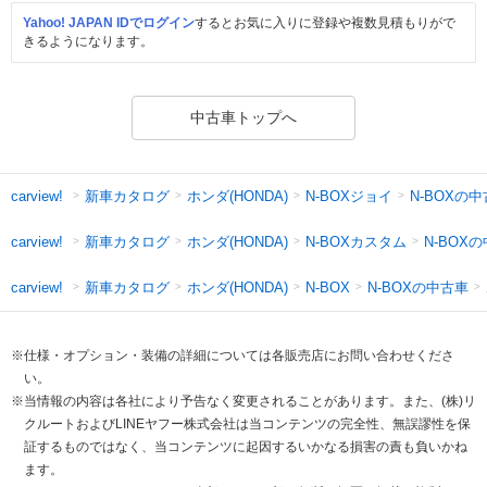
Yahoo! JAPAN IDでログイン
するとお気に入りに登録や複数見積もりがで
きるようになります。
中古車トップへ
新車カタログ
ホンダ(HONDA)
N-BOXジョイ
N-BOXの
carview!
新車カタログ
ホンダ(HONDA)
N-BOXカスタム
N-BOX
carview!
新車カタログ
ホンダ(HONDA)
N-BOXの中古車
carview!
N-BOX
※仕様・オプション・装備の詳細については各販売店にお問い合わせくださ
い。
※当情報の内容は各社により予告なく変更されることがあります。また、(株)リ
クルートおよびLINEヤフー株式会社は当コンテンツの完全性、無誤謬性を保
証するものではなく、当コンテンツに起因するいかなる損害の責も負いかね
ます。