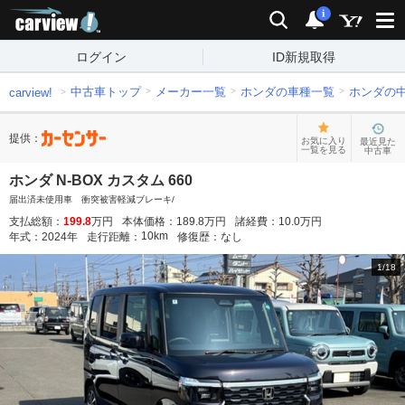
carview!
検索
通知
i
ログイン
ID新規取得
中古車トップ
メーカー一覧
ホンダの車種一覧
ホンダの
carview!
提供：
お気に入り
最近見た
一覧を見る
中古車
ホンダ N-BOX カスタム 660
届出済未使用車 衝突被害軽減ブレーキ/
支払総額：
199.8
万円
本体価格：
189.8
万円
諸経費：
10.0
万円
10
km
年式：
2024
年
走行距離：
修復歴：
なし
1
/
18