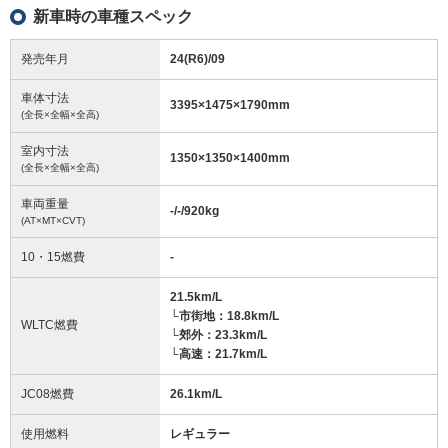
新車時の車種スペック
発売年月
24(R6)/09
車体寸法
3395
×
1475
×
1790
mm
(全長×全幅×全高)
室内寸法
1350
×
1350
×
1400
mm
(全長×全幅×全高)
車両重量
-/-/920
kg
(AT×MT×CVT)
10・15燃費
-
21.5km/L
└市街地：18.8km/L
WLTC燃費
└郊外：23.3km/L
└高速：21.7km/L
JC08燃費
26.1km/L
使用燃料
レギュラー