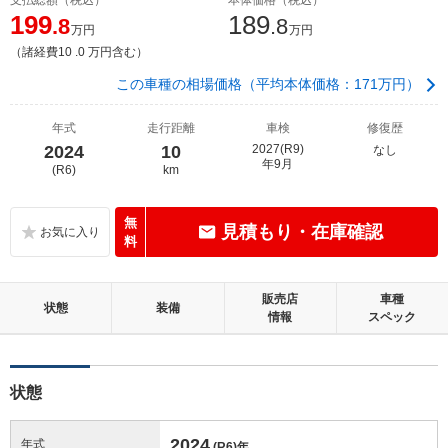
199
189
.8
.8
万円
万円
（諸経費10 .0 万円含む）
この車種の相場価格（平均本体価格：171万円）
年式
走行距離
車検
修復歴
2024
10
2027(R9)
なし
年9月
(R6)
km
無
見積もり・在庫確認
料
販売店
車種
状態
装備
情報
スペック
状態
2024
年式
(R6)
年