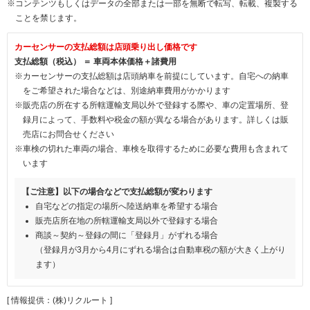
※コンテンツもしくはデータの全部または一部を無断で転写、転載、複製する
ことを禁じます。
カーセンサーの支払総額は店頭乗り出し価格です
支払総額（税込） ＝ 車両本体価格＋諸費用
※カーセンサーの支払総額は店頭納車を前提にしています。自宅への納車
をご希望された場合などは、別途納車費用がかかります
※販売店の所在する所轄運輸支局以外で登録する際や、車の定置場所、登
録月によって、手数料や税金の額が異なる場合があります。詳しくは販
売店にお問合せください
※車検の切れた車両の場合、車検を取得するために必要な費用も含まれて
います
【ご注意】以下の場合などで支払総額が変わります
自宅などの指定の場所へ陸送納車を希望する場合
販売店所在地の所轄運輸支局以外で登録する場合
商談～契約～登録の間に「登録月」がずれる場合
（登録月が3月から4月にずれる場合は自動車税の額が大きく上がり
ます）
[ 情報提供：(株)リクルート ]