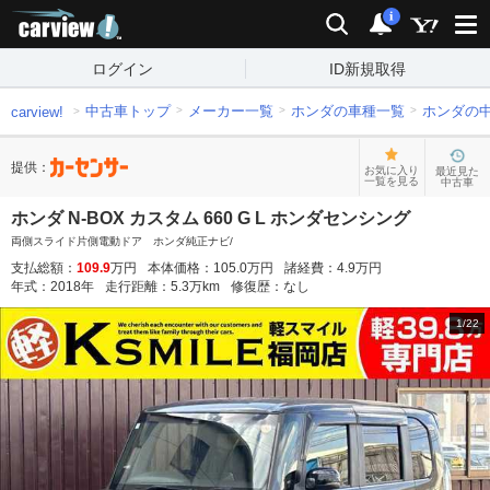
carview!
検索
通知
i
ログイン
ID新規取得
中古車トップ
メーカー一覧
ホンダの車種一覧
ホンダの
carview!
提供：
お気に入り
最近見た
一覧を見る
中古車
ホンダ N-BOX カスタム 660 G L ホンダセンシング
両側スライド片側電動ドア ホンダ純正ナビ/
支払総額：
109.9
万円
本体価格：
105.0
万円
諸経費：
4.9
万円
年式：
2018
年
走行距離：
5.3
万km
修復歴：
なし
1
/
22