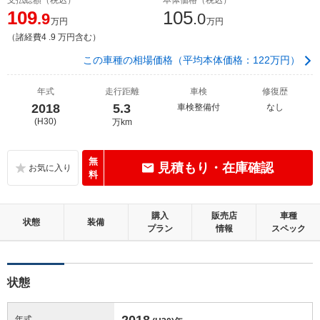
109
105
.9
.0
万円
万円
（諸経費4 .9 万円含む）
この車種の相場価格（平均本体価格：122万円）
年式
走行距離
車検
修復歴
2018
5.3
車検整備付
なし
(H30)
万km
無
見積もり・在庫確認
料
購入
販売店
車種
状態
装備
プラン
情報
スペック
状態
2018
年式