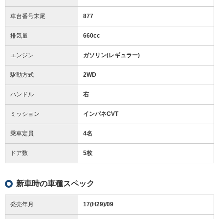
車台番号末尾
877
排気量
660cc
エンジン
ガソリン(レギュラー)
駆動方式
2WD
ハンドル
右
ミッション
インパネCVT
乗車定員
4名
ドア数
5枚
新車時の車種スペック
発売年月
17(H29)/09