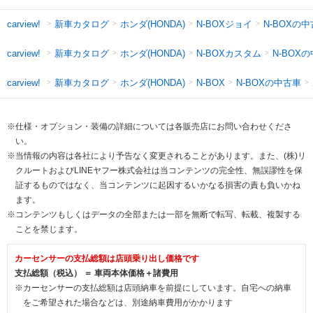
新車カタログ
ホンダ(HONDA)
N-BOXジョイ
N-BOXの
carview!
新車カタログ
ホンダ(HONDA)
N-BOXカスタム
N-BOX
carview!
新車カタログ
ホンダ(HONDA)
N-BOXの中古車
carview!
N-BOX
※仕様・オプション・装備の詳細については各販売店にお問い合わせくださ
い。
※当情報の内容は各社により予告なく変更されることがあります。また、(株)リ
クルートおよびLINEヤフー株式会社は当コンテンツの完全性、無誤謬性を保
証するものではなく、当コンテンツに起因するいかなる損害の責も負いかね
ます。
※コンテンツもしくはデータの全部または一部を無断で転写、転載、複製する
ことを禁じます。
カーセンサーの支払総額は店頭乗り出し価格です
支払総額（税込） ＝ 車両本体価格＋諸費用
※カーセンサーの支払総額は店頭納車を前提にしています。自宅への納車
をご希望された場合などは、別途納車費用がかかります