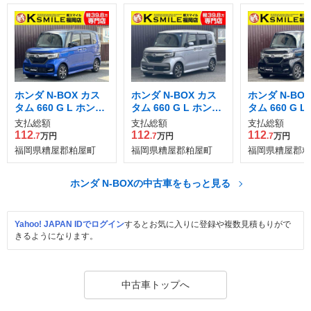
ホンダ N-BOX カス
ホンダ N-BOX カス
ホンダ N-BO
タム 660 G L ホンダ
タム 660 G L ホンダ
タム 660 G 
センシング
センシング
センシング
支払総額
支払総額
支払総額
112
112
112
.7
万円
.7
万円
.7
万円
福岡県糟屋郡粕屋町
福岡県糟屋郡粕屋町
福岡県糟屋郡粕
ホンダ N-BOXの中古車をもっと見る
Yahoo! JAPAN IDでログイン
するとお気に入りに登録や複数見積もりがで
きるようになります。
中古車トップへ