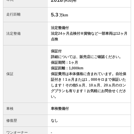
(H30)
年
5.3
走行距離
万km
法定整備付
法定整備
法定24ヶ月点検付※貨物など一部車両は12ヶ月
点検
保証付
詳細については、販売店にご確認ください。
保証期間：1ヶ月
保証距離：1,000km
保証
保証費用は本体価格に含まれています。自社保
証付き！1ヵ月または1，000キロまで保証いた
します！その他5ヵ月、10ヵ月、20ヵ月のロン
グプランも有ります！お気軽にお問合せくださ
い。
車検
車検整備付
修復歴
なし
ワンオーナー
-