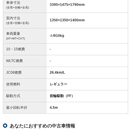
車体寸法
3395
×
1475
×
1790
mm
(全長×全幅×全高)
室内寸法
1350
×
1350
×
1400
mm
(全長×全幅×全高)
車両重量
-/-/910
kg
(AT×MT×CVT)
10・15燃費
-
WLTC燃費
-
JC08燃費
26.4km/L
使用燃料
レギュラー
駆動方式
前輪駆動（FF）
最小回転半径
4.5
m
あなたにおすすめの中古車情報