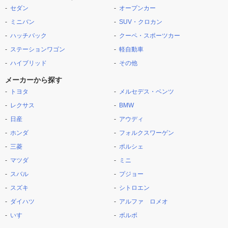
セダン
オープンカー
ミニバン
SUV・クロカン
ハッチバック
クーペ・スポーツカー
ステーションワゴン
軽自動車
ハイブリッド
その他
メーカーから探す
トヨタ
メルセデス・ベンツ
レクサス
BMW
日産
アウディ
ホンダ
フォルクスワーゲン
三菱
ポルシェ
マツダ
ミニ
スバル
プジョー
スズキ
シトロエン
ダイハツ
アルファ ロメオ
いすゞ
ボルボ