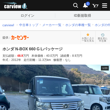
carview!
検索
通知
i
ログイン
ID新規取得
中古車トップ
メーカー一覧
ホンダの車種一覧
ホンダの
carview!
提供：
お気に入り
最近見た
一覧を見る
中古車
ホンダ N-BOX 660 G Lパッケージ
支払総額：
48.9
万円
本体価格：
40.0
万円
諸経費：
8.9
万円
年式：
2012
年
走行距離：
11.3
万km
修復歴：
なし
1
/
20