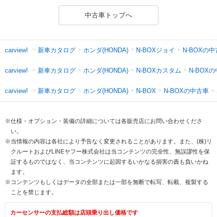
中古車トップへ
新車カタログ
ホンダ(HONDA)
N-BOXジョイ
N-BOXの
carview!
新車カタログ
ホンダ(HONDA)
N-BOXカスタム
N-BOX
carview!
新車カタログ
ホンダ(HONDA)
N-BOXの中古車
carview!
N-BOX
※仕様・オプション・装備の詳細については各販売店にお問い合わせくださ
い。
※当情報の内容は各社により予告なく変更されることがあります。また、(株)リ
クルートおよびLINEヤフー株式会社は当コンテンツの完全性、無誤謬性を保
証するものではなく、当コンテンツに起因するいかなる損害の責も負いかね
ます。
※コンテンツもしくはデータの全部または一部を無断で転写、転載、複製する
ことを禁じます。
カーセンサーの支払総額は店頭乗り出し価格です