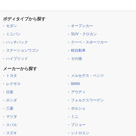
ボディタイプから探す
セダン
オープンカー
ミニバン
SUV・クロカン
ハッチバック
クーペ・スポーツカー
ステーションワゴン
軽自動車
ハイブリッド
その他
メーカーから探す
トヨタ
メルセデス・ベンツ
レクサス
BMW
日産
アウディ
ホンダ
フォルクスワーゲン
三菱
ポルシェ
マツダ
ミニ
スバル
プジョー
スズキ
シトロエン