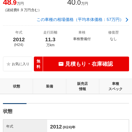
48
40
.9
.0
万円
万円
（諸経費8 .9 万円含む）
この車種の相場価格（平均本体価格：57万円）
年式
走行距離
車検
修復歴
2012
11.3
車検整備付
なし
(H24)
万km
無
見積もり・在庫確認
料
販売店
車種
状態
装備
情報
スペック
状態
2012
年式
(H24)
年