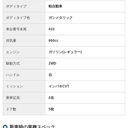
ボディタイプ
軽自動車
ボディタイプ色
ガンメタリック
車台番号末尾
410
排気量
660cc
エンジン
ガソリン(レギュラー)
駆動方式
2WD
ハンドル
右
ミッション
インパネCVT
乗車定員
4名
ドア数
5枚
新車時の車種スペック