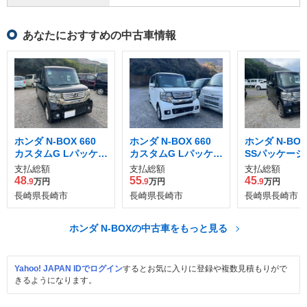
あなたにおすすめの中古車情報
ホンダ N-BOX 660
ホンダ N-BOX 660
ホンダ N-BOX 
カスタムG Lパッケー
カスタムG Lパッケー
SSパッケージ
ジ
ジ
支払総額
支払総額
支払総額
48
55
45
.9
万円
.9
万円
.9
万円
長崎県長崎市
長崎県長崎市
長崎県長崎市
ホンダ N-BOXの中古車をもっと見る
Yahoo! JAPAN IDでログイン
するとお気に入りに登録や複数見積もりがで
きるようになります。