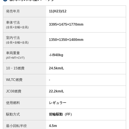
発売年月
11(H23)/12
車体寸法
3395
×
1475
×
1770
mm
(全長×全幅×全高)
室内寸法
1350
×
1350
×
1400
mm
(全長×全幅×全高)
車両重量
-/-/940
kg
(AT×MT×CVT)
10・15燃費
24.5km/L
WLTC燃費
-
JC08燃費
22.2km/L
使用燃料
レギュラー
駆動方式
前輪駆動（FF）
最小回転半径
4.5
m