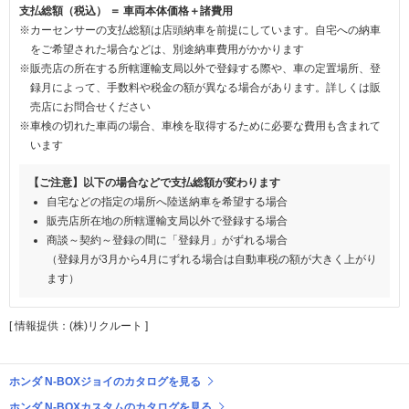
支払総額（税込） ＝ 車両本体価格＋諸費用
※カーセンサーの支払総額は店頭納車を前提にしています。自宅への納車
をご希望された場合などは、別途納車費用がかかります
※販売店の所在する所轄運輸支局以外で登録する際や、車の定置場所、登
録月によって、手数料や税金の額が異なる場合があります。詳しくは販
売店にお問合せください
※車検の切れた車両の場合、車検を取得するために必要な費用も含まれて
います
【ご注意】以下の場合などで支払総額が変わります
自宅などの指定の場所へ陸送納車を希望する場合
販売店所在地の所轄運輸支局以外で登録する場合
商談～契約～登録の間に「登録月」がずれる場合
（登録月が3月から4月にずれる場合は自動車税の額が大きく上がり
ます）
[ 情報提供：(株)リクルート ]
ホンダ N-BOXジョイのカタログを見る
ホンダ N-BOXカスタムのカタログを見る