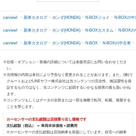
新車カタログ
ホンダ(HONDA)
N-BOXジョイ
N-BOXの
carview!
新車カタログ
ホンダ(HONDA)
N-BOXカスタム
N-BOX
carview!
新車カタログ
ホンダ(HONDA)
N-BOXの中古車
carview!
N-BOX
※仕様・オプション・装備の詳細については各販売店にお問い合わせくださ
い。
※当情報の内容は各社により予告なく変更されることがあります。また、(株)リ
クルートおよびLINEヤフー株式会社は当コンテンツの完全性、無誤謬性を保
証するものではなく、当コンテンツに起因するいかなる損害の責も負いかね
ます。
※コンテンツもしくはデータの全部または一部を無断で転写、転載、複製する
ことを禁じます。
カーセンサーの支払総額は店頭乗り出し価格です
支払総額（税込） ＝ 車両本体価格＋諸費用
※カーセンサーの支払総額は店頭納車を前提にしています。自宅への納車