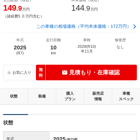
149
144
.9
.9
万円
万円
（諸経費5 .0 万円含む）
この車種の相場価格（平均本体価格：172万円）
年式
走行距離
車検
修復歴
2025
10
2028(R10)
なし
年11月
(R7)
km
無
見積もり・在庫確認
料
購入
販売店
車種
状態
装備
プラン
情報
スペック
状態
2025
年式
(R7)
年