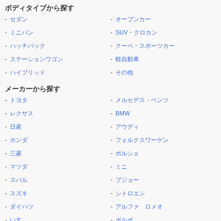
ボディタイプから探す
セダン
オープンカー
ミニバン
SUV・クロカン
ハッチバック
クーペ・スポーツカー
ステーションワゴン
軽自動車
ハイブリッド
その他
メーカーから探す
トヨタ
メルセデス・ベンツ
レクサス
BMW
日産
アウディ
ホンダ
フォルクスワーゲン
三菱
ポルシェ
マツダ
ミニ
スバル
プジョー
スズキ
シトロエン
ダイハツ
アルファ ロメオ
いすゞ
ボルボ