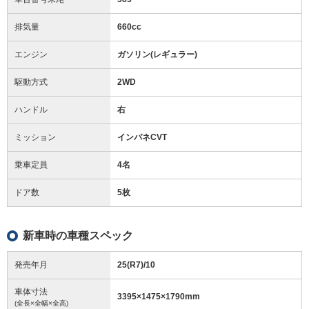
排気量
660cc
エンジン
ガソリン(レギュラー)
駆動方式
2WD
ハンドル
右
ミッション
インパネCVT
乗車定員
4名
ドア数
5枚
新車時の車種スペック
発売年月
25(R7)/10
車体寸法
3395
×
1475
×
1790
mm
(全長×全幅×全高)