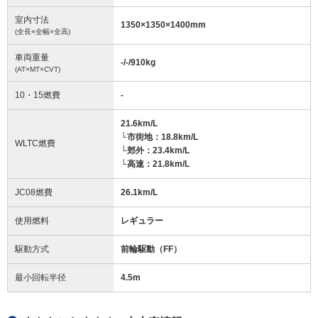
室内寸法
1350
×
1350
×
1400
mm
(全長×全幅×全高)
車両重量
-/-/910
kg
(AT×MT×CVT)
10・15燃費
-
21.6km/L
└市街地：18.8km/L
WLTC燃費
└郊外：23.4km/L
└高速：21.8km/L
JC08燃費
26.1km/L
使用燃料
レギュラー
駆動方式
前輪駆動（FF）
最小回転半径
4.5
m