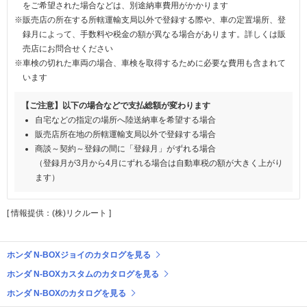
をご希望された場合などは、別途納車費用がかかります
※販売店の所在する所轄運輸支局以外で登録する際や、車の定置場所、登
録月によって、手数料や税金の額が異なる場合があります。詳しくは販
売店にお問合せください
※車検の切れた車両の場合、車検を取得するために必要な費用も含まれて
います
【ご注意】以下の場合などで支払総額が変わります
自宅などの指定の場所へ陸送納車を希望する場合
販売店所在地の所轄運輸支局以外で登録する場合
商談～契約～登録の間に「登録月」がずれる場合
（登録月が3月から4月にずれる場合は自動車税の額が大きく上がり
ます）
[ 情報提供：(株)リクルート ]
ホンダ N-BOXジョイのカタログを見る
ホンダ N-BOXカスタムのカタログを見る
ホンダ N-BOXのカタログを見る