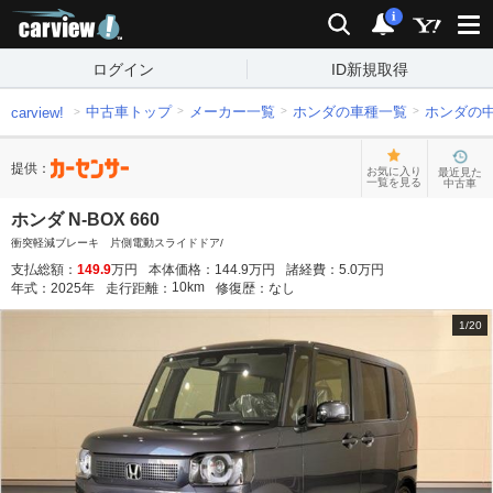
carview!
検索
通知
i
ログイン
ID新規取得
中古車トップ
メーカー一覧
ホンダの車種一覧
ホンダの
carview!
提供：
お気に入り
最近見た
一覧を見る
中古車
ホンダ N-BOX 660
衝突軽減ブレーキ 片側電動スライドドア/
支払総額：
149.9
万円
本体価格：
144.9
万円
諸経費：
5.0
万円
10
km
年式：
2025
年
走行距離：
修復歴：
なし
1
/
20