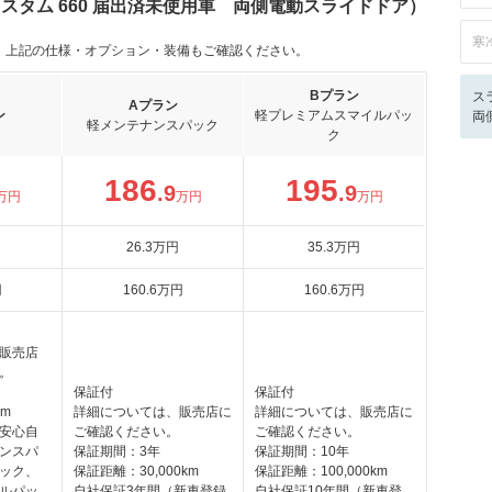
カスタム 660 届出済未使用車 両側電動スライドドア）
寒
。上記の仕様・オプション・装備もご確認ください。
Bプラン
ス
Aプラン
ン
軽プレミアムスマイルパッ
両
軽メンテナンスパック
ク
186
195
.9
.9
万円
万円
万円
26
.3
万円
35
.3
万円
円
160
.6
万円
160
.6
万円
販売店
。
保証付
保証付
km
詳細については、販売店に
詳細については、販売店に
安心自
ご確認ください。
ご確認ください。
ンスパ
保証期間：3年
保証期間：10年
ック、
保証距離：30,000km
保証距離：100,000km
ルパッ
自社保証3年間（新車登録
自社保証10年間（新車登