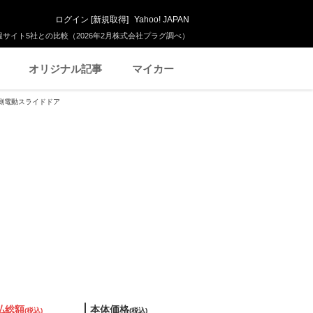
ログイン
[
新規取得
]
Yahoo! JAPAN
サイト5社との比較（2026年2月株式会社プラグ調べ）
オリジナル記事
マイカー
 両側電動スライドドア
払総額
本体価格
(税込)
(税込)