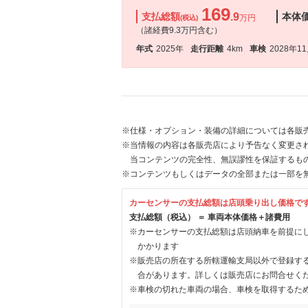
169
支払総額
.9
本体
万円
(税込)
（諸経費9.3万円含む）
年式
2025年
走行距離
4km
車検
2028年1
※仕様・オプション・装備の詳細については各販
※当情報の内容は各販売店により予告なく変更され
当コンテンツの完全性、無誤謬性を保証するも
※コンテンツもしくはデータの全部または一部を
カーセンサーの支払総額は店頭乗り出し価格で
支払総額（税込） ＝ 車両本体価格＋諸費用
※カーセンサーの支払総額は店頭納車を前提に
かかります
※販売店の所在する所轄運輸支局以外で登録す
合があります。詳しくは販売店にお問合せく
※車検の切れた車両の場合、車検を取得するた