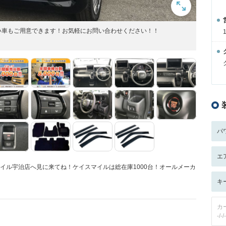
い車もご用意できます！お気軽にお問い合わせください！！
パ
エ
マイル宇治店へ見に来てね！ケイスマイルは総在庫1000台！オールメーカ
キ
カ
-/-/-