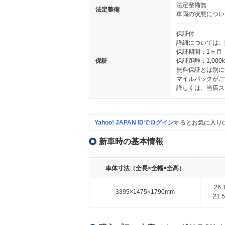
法定整備無
法定整備
車両の状態につい
保証付
詳細については、
保証期間：1ヶ月
保証
保証距離：1,000
無料保証とは別に
マイルパックがご
詳しくは、当店ス
Yahoo! JAPAN IDでログイン
するとお気に入り
新車時の基本情報
車体寸法（全長×全幅×全高）
26
3395×1475×1790mm
21