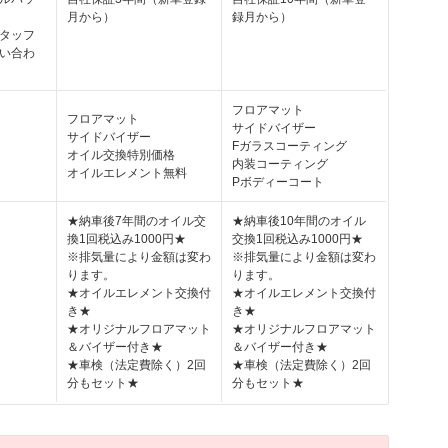
月から）
録月から）
タッフ
い合わ
フロアマット
フロアマット
サイドバイザー
サイドバイザー
Fガラスコーティング
オイル交換特別価格
内装コーティング
オイルエレメント無料
Pボディーコート
★納車後7年間のオイル交
★納車後10年間のオイル
換1回税込み1000円★
交換1回税込み1000円★
※排気量により金額は変わ
※排気量により金額は変わ
ります。
ります。
★オイルエレメント交換付
★オイルエレメント交換付
き★
き★
★オリジナルフロアマット
★オリジナルフロアマット
＆バイザー付き★
＆バイザー付き★
★車検（法定費除く）2回
★車検（法定費除く）2回
分もセット★
分もセット★