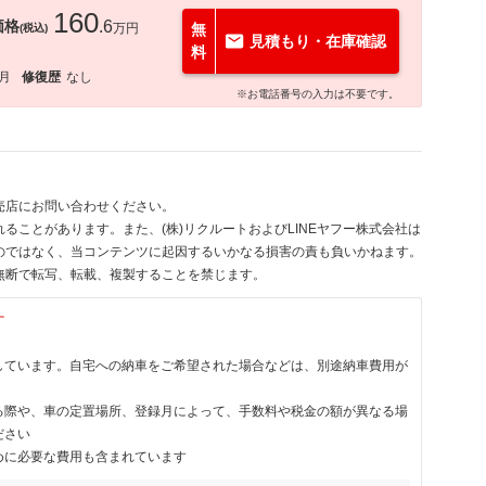
160
価格
.6
万円
無
(税込)
見積もり・在庫確認
料
1月
修復歴
なし
※お電話番号の入力は不要です。
売店にお問い合わせください。
ることがあります。また、(株)リクルートおよびLINEヤフー株式会社は
のではなく、当コンテンツに起因するいかなる損害の責も負いかねます。
無断で転写、転載、複製することを禁じます。
す
しています。自宅への納車をご希望された場合などは、別途納車費用が
る際や、車の定置場所、登録月によって、手数料や税金の額が異なる場
ださい
めに必要な費用も含まれています