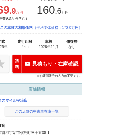
69
160
.9
.6
万円
万円
経費9.3万円含む）
この車種の相場価格
（平均本体価格：172.0万円）
年式
走行距離
車検
修復歴
025年
4km
2028年11月
なし
無
見積もり・在庫確認
料
※お電話番号の入力は不要です。
店舗情報
イスマイル宇治店
この店舗の中古車在庫一覧
住所
京都府宇治市槇島町三十五38-1