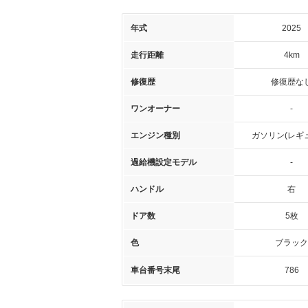
年式
2025
走行距離
4km
修復歴
修復歴な
ワンオーナー
-
エンジン種別
ガソリン(レギ
過給機設定モデル
-
ハンドル
右
ドア数
5枚
色
ブラック
車台番号末尾
786