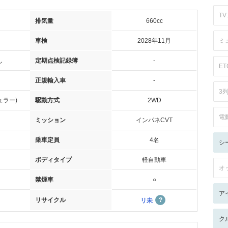
TV:
排気量
660cc
車検
2028年11月
ミ
し
定期点検記録簿
-
ET
正規輸入車
-
3
ュラー)
駆動方式
2WD
電
ミッション
インパネCVT
乗車定員
4名
シ
ボディタイプ
軽自動車
オ
禁煙車
○
ア
リサイクル
リ未
ク