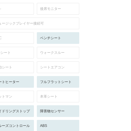
-
後席モニター
ュージックプレイヤー接続可
C
ベンチシート
列シート
ウォークスルー
動シート
シートエアコン
ートヒーター
フルフラットシート
ットマン
本革シート
イドリングストップ
障害物センサー
ルーズコントロール
ABS