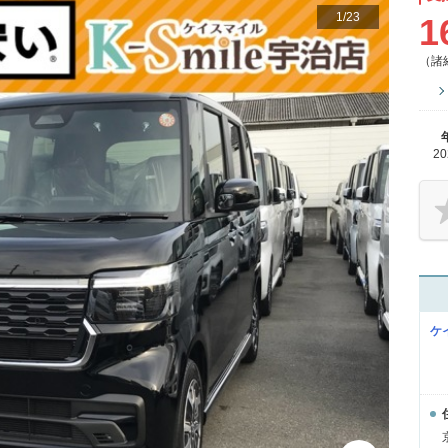
1
/
23
1
（諸
2
ケ