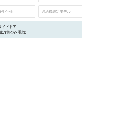
冷地仕様
過給機設定モデル
ライドドア
側(片側のみ電動)