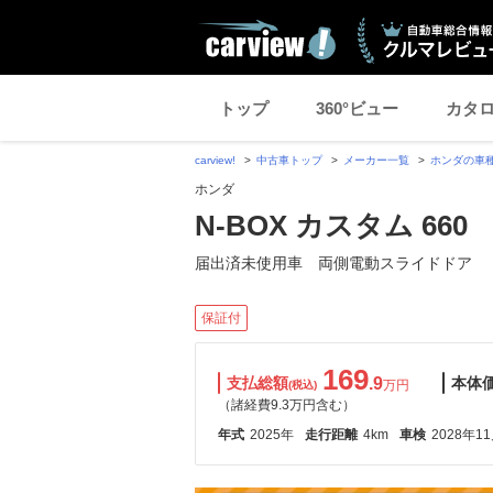
トップ
360°ビュー
カタ
carview!
中古車トップ
メーカー一覧
ホンダの車
ホンダ
N-BOX カスタム 660
届出済未使用車 両側電動スライドドア
保証付
169
支払総額
.9
本体
万円
(税込)
（諸経費9.3万円含む）
年式
2025年
走行距離
4km
車検
2028年1