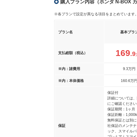
購入プラン内容（ホンダ N-BOX 
※各プランで設定が異なる項目をまとめています
プラン名
基本プラ
169
.9
支払総額（税込）
※内：諸費用
9
.3
万円
※内：本体価格
160
.6
万
保証付
詳細については、
にご確認ください
保証期間：1ヶ月
保証距離：1,000
無料保証とは別に
保証
社保証のメンテナ
ック、スマイルパ
プレミアムスマイ