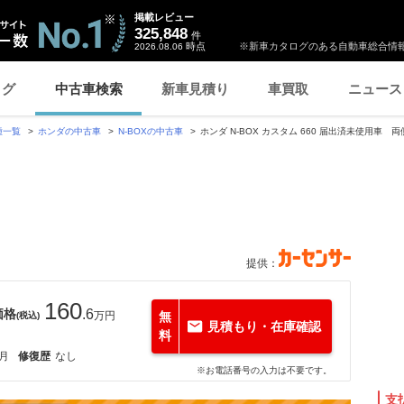
掲載レビュー
325,848
件
時点
※新車カタログのある自動車総合情報
2026.08.06
ログ
中古車検索
新車見積り
車買取
ニュース
種一覧
ホンダの中古車
N-BOXの中古車
ホンダ N-BOX カスタム 660 届出済未使用車
提供：
160
価格
.6
万円
無
(税込)
見積もり・在庫確認
料
1月
修復歴
なし
※お電話番号の入力は不要です。
支