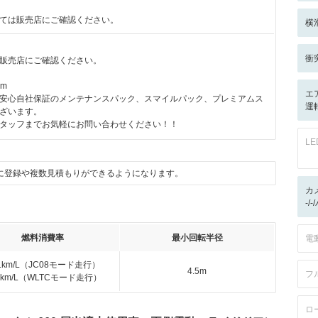
ては販売店にご確認ください。
横
衝
販売店にご確認ください。
km
エ
安心自社保証のメンテナンスパック、スマイルパック、プレミアムス
運
ざいます。
タッフまでお気軽にお問い合わせください！！
L
に登録や複数見積もりができるようになります。
カ
-/
燃料消費率
最小回転半径
電
.1km/L（JC08モード走行）
4.5m
フ
.5km/L（WLTCモード走行）
ロ