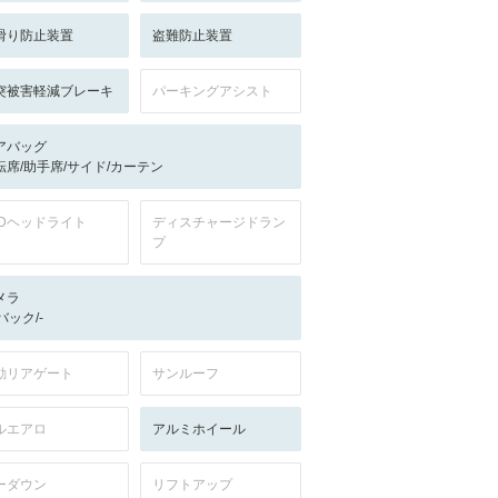
滑り防止装置
盗難防止装置
突被害軽減ブレーキ
パーキングアシスト
アバッグ
転席/助手席/サイド/カーテン
EDヘッドライト
ディスチャージドラン
プ
メラ
-/バック/-
動リアゲート
サンルーフ
ルエアロ
アルミホイール
ーダウン
リフトアップ