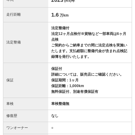
(R5)
年
1.6
走行距離
万km
法定整備付
法定12ヶ月点検付※貨物など一部車両は6ヶ月
点検
法定整備
ご契約からご納車までの間に法定点検を実施い
たします。支払総額に整備代金が含まれ点検記
録簿を発行いたします。
保証付
詳細については、販売店にご確認ください。
保証
保証期間：1ヶ月
保証距離：1,000km
無料保証付、別途有償保証有
車検
車検整備無
修復歴
なし
ワンオーナー
○