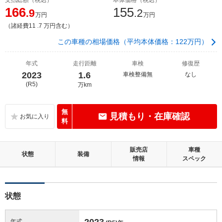
166
155
.9
.2
万円
万円
（諸経費11 .7 万円含む）
この車種の相場価格（平均本体価格：122万円）
年式
走行距離
車検
修復歴
2023
1.6
車検整備無
なし
(R5)
万km
無
見積もり・在庫確認
料
販売店
車種
状態
装備
情報
スペック
状態
2023
年式