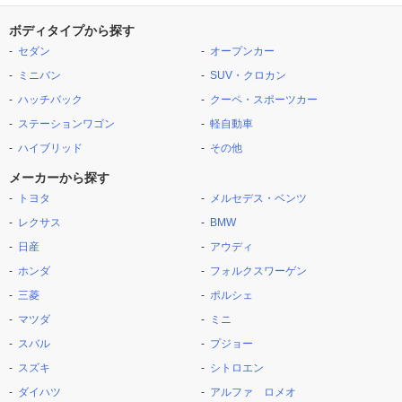
ボディタイプから探す
セダン
オープンカー
ミニバン
SUV・クロカン
ハッチバック
クーペ・スポーツカー
ステーションワゴン
軽自動車
ハイブリッド
その他
メーカーから探す
トヨタ
メルセデス・ベンツ
レクサス
BMW
日産
アウディ
ホンダ
フォルクスワーゲン
三菱
ポルシェ
マツダ
ミニ
スバル
プジョー
スズキ
シトロエン
ダイハツ
アルファ ロメオ