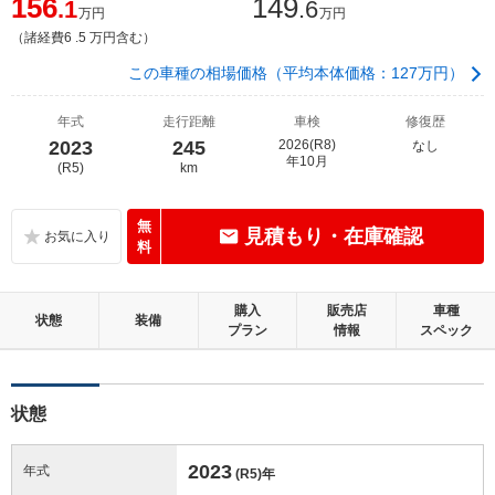
156
149
.1
.6
万円
万円
（諸経費6 .5 万円含む）
この車種の相場価格（平均本体価格：127万円）
年式
走行距離
車検
修復歴
2023
245
2026(R8)
なし
年10月
(R5)
km
無
見積もり・在庫確認
料
購入
販売店
車種
状態
装備
プラン
情報
スペック
状態
2023
年式
(R5)
年