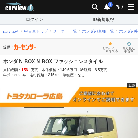
carview!
検索
通知
i
ログイン
ID新規取得
中古車トップ
メーカー一覧
ホンダの車種一覧
ホンダの
carview!
提供：
お気に入り
最近見た
一覧を見る
中古車
ホンダ N-BOX N-BOX ファッションスタイル
支払総額：
156.1
万円
本体価格：
149.6
万円
諸経費：
6.5
万円
245
km
年式：
2023
年
走行距離：
修復歴：
なし
1
/
20