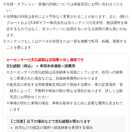
※仕様・オプション・装備の詳細については各販売店にお問い合わせくださ
い。
※当情報の内容は各社により予告なく変更されることがあります。また、(株)リ
クルートおよびLINEヤフー株式会社は当コンテンツの完全性、無誤謬性を保
証するものではなく、当コンテンツに起因するいかなる損害の責も負いかね
ます。
※コンテンツもしくはデータの全部または一部を無断で転写、転載、複製する
ことを禁じます。
カーセンサーの支払総額は店頭乗り出し価格です
支払総額（税込） ＝ 車両本体価格＋諸費用
※カーセンサーの支払総額は店頭納車を前提にしています。自宅への納車
をご希望された場合などは、別途納車費用がかかります
※販売店の所在する所轄運輸支局以外で登録する際や、車の定置場所、登
録月によって、手数料や税金の額が異なる場合があります。詳しくは販
売店にお問合せください
※車検の切れた車両の場合、車検を取得するために必要な費用も含まれて
います
【ご注意】以下の場合などで支払総額が変わります
自宅などの指定の場所へ陸送納車を希望する場合