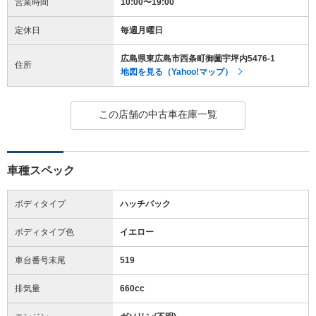
営業時間
10:00〜19:00
定休日
毎週月曜日
広島県東広島市西条町御薗宇坪内5476-1
住所
地図を見る（Yahoo!マップ）
この店舗の中古車在庫一覧
車種スペック
ボディタイプ
ハッチバック
ボディタイプ色
イエロー
車台番号末尾
519
排気量
660cc