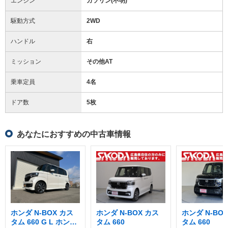
エンジン
ガソリン(不明)
駆動方式
2WD
ハンドル
右
ミッション
その他AT
乗車定員
4名
ドア数
5枚
あなたにおすすめの中古車情報
ホンダ N-BOX カス
ホンダ N-BOX カス
ホンダ N-BO
タム 660 G L ホンダ
タム 660
タム 660