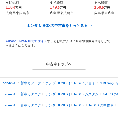
センシング
支払総額
支払総額
支払総額
110
179
159
.0
万円
.9
万円
.9
万円
広島県東広島市
広島県東広島市
広島県東広島市
ホンダ N-BOXの中古車をもっと見る
Yahoo! JAPAN IDでログイン
するとお気に入りに登録や複数見積もりがで
きるようになります。
中古車トップへ
新車カタログ
ホンダ(HONDA)
N-BOXジョイ
N-BOXの
carview!
新車カタログ
ホンダ(HONDA)
N-BOXカスタム
N-BOX
carview!
新車カタログ
ホンダ(HONDA)
N-BOXの中古車
carview!
N-BOX