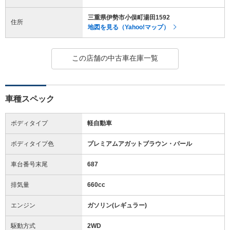
三重県伊勢市小俣町湯田1592
住所
地図を見る（Yahoo!マップ）
この店舗の中古車在庫一覧
車種スペック
ボディタイプ
軽自動車
ボディタイプ色
プレミアムアガットブラウン・パール
車台番号末尾
687
排気量
660cc
エンジン
ガソリン(レギュラー)
駆動方式
2WD