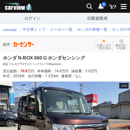
carview!
検索
通知
i
ログイン
ID新規取得
中古車トップ
メーカー一覧
ホンダの車種一覧
ホンダの
carview!
提供：
お気に入り
最近見た
一覧を見る
中古車
ホンダ N-BOX 660 G ホンダセンシング
純正フルセグTVナビ/バックカメラ/Bluetoot/
支払総額：
79.8
万円
本体価格：
74.8
万円
諸経費：
5.0
万円
年式：
2018
年
走行距離：
7.3
万km
修復歴：
なし
1
/
20