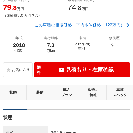
79
74
.8
.8
万円
万円
（諸経費5 .0 万円含む）
この車種の相場価格（平均本体価格：122万円）
年式
走行距離
車検
修復歴
2018
7.3
2027(R9)
なし
年2月
(H30)
万km
無
見積もり・在庫確認
料
購入
販売店
車種
状態
装備
プラン
情報
スペック
状態
2018
年式