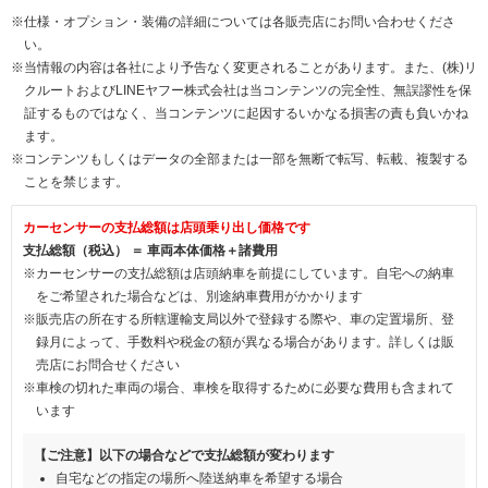
※仕様・オプション・装備の詳細については各販売店にお問い合わせくださ
い。
※当情報の内容は各社により予告なく変更されることがあります。また、(株)リ
クルートおよびLINEヤフー株式会社は当コンテンツの完全性、無誤謬性を保
証するものではなく、当コンテンツに起因するいかなる損害の責も負いかね
ます。
※コンテンツもしくはデータの全部または一部を無断で転写、転載、複製する
ことを禁じます。
カーセンサーの支払総額は店頭乗り出し価格です
支払総額（税込） ＝ 車両本体価格＋諸費用
※カーセンサーの支払総額は店頭納車を前提にしています。自宅への納車
をご希望された場合などは、別途納車費用がかかります
※販売店の所在する所轄運輸支局以外で登録する際や、車の定置場所、登
録月によって、手数料や税金の額が異なる場合があります。詳しくは販
売店にお問合せください
※車検の切れた車両の場合、車検を取得するために必要な費用も含まれて
います
【ご注意】以下の場合などで支払総額が変わります
自宅などの指定の場所へ陸送納車を希望する場合