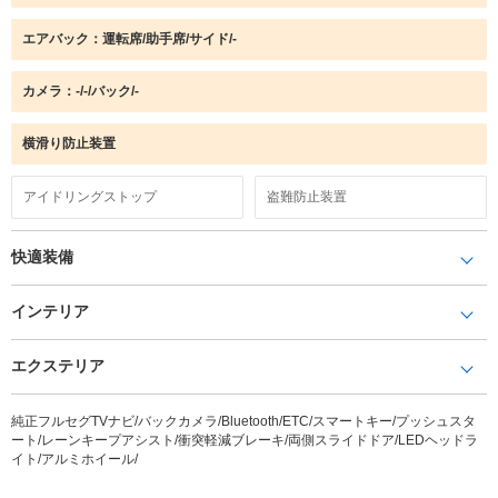
エアバック：運転席/助手席/サイド/-
カメラ：-/-/バック/-
横滑り防止装置
アイドリングストップ
盗難防止装置
快適装備
インテリア
エクステリア
純正フルセグTVナビ/バックカメラ/Bluetooth/ETC/スマートキー/プッシュスタ
ート/レーンキープアシスト/衝突軽減ブレーキ/両側スライドドア/LEDヘッドラ
イト/アルミホイール/