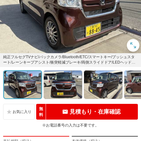
純正フルセグTVナビ/バックカメラ/Bluetooth/ETC/スマートキー/プッシュスタ
ート/レーンキープアシスト/衝突軽減ブレーキ/両側スライドドア/LEDヘッドラ
イ...
無
見積もり・在庫確認
料
※お電話番号の入力は不要です。
支払総額（税込）
本体価格（税込）