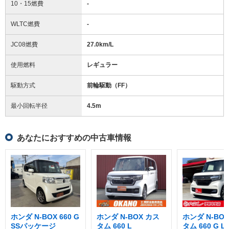
10・15燃費
-
WLTC燃費
-
JC08燃費
27.0km/L
使用燃料
レギュラー
駆動方式
前輪駆動（FF）
最小回転半径
4.5
m
あなたにおすすめの中古車情報
ホンダ N-BOX 660 G
ホンダ N-BOX カス
ホンダ N-BO
SSパッケージ
タム 660 L
タム 660 G 