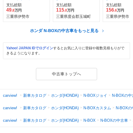
ホンダセンシ
支払総額
支払総額
支払総額
49
115
156
.8
万円
.0
万円
.6
万円
三重県伊勢市
三重県度会郡玉城町
三重県伊勢市
ホンダ N-BOXの中古車をもっと見る
Yahoo! JAPAN IDでログイン
するとお気に入りに登録や複数見積もりがで
きるようになります。
中古車トップへ
新車カタログ
ホンダ(HONDA)
N-BOXジョイ
N-BOXの
carview!
新車カタログ
ホンダ(HONDA)
N-BOXカスタム
N-BOX
carview!
新車カタログ
ホンダ(HONDA)
N-BOXの中古車
carview!
N-BOX