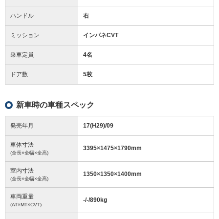
ハンドル
右
ミッション
インパネCVT
乗車定員
4名
ドア数
5枚
新車時の車種スペック
発売年月
17(H29)/09
車体寸法
3395
×
1475
×
1790
mm
(全長×全幅×全高)
室内寸法
1350
×
1350
×
1400
mm
(全長×全幅×全高)
車両重量
-/-/890
kg
(AT×MT×CVT)