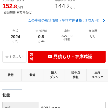
152
144
.8
.2
万円
万円
（諸経費8 .6 万円含む）
この車種の相場価格（平均本体価格：172万円）
年式
走行距離
車検
修復歴
2024
0.8
2027(R9)
なし
年8月
(R6)
万km
無
見積もり・在庫確認
料
購入
販売店
車種
状態
装備
プラン
情報
スペック
状態
2024
年式