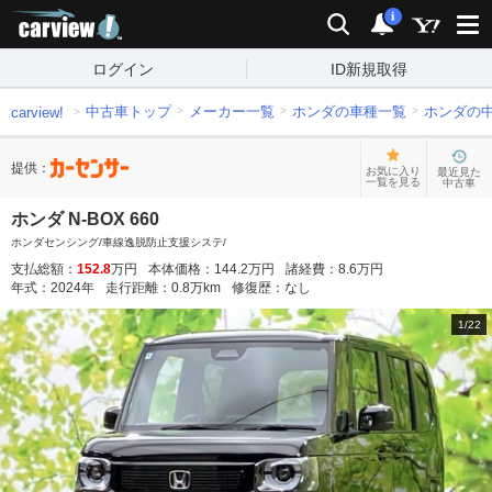
carview!
検索
通知
i
ログイン
ID新規取得
中古車トップ
メーカー一覧
ホンダの車種一覧
ホンダの
carview!
提供：
お気に入り
最近見た
一覧を見る
中古車
ホンダ N-BOX 660
ホンダセンシング/車線逸脱防止支援システ/
支払総額：
152.8
万円
本体価格：
144.2
万円
諸経費：
8.6
万円
年式：
2024
年
走行距離：
0.8
万km
修復歴：
なし
1
/
22