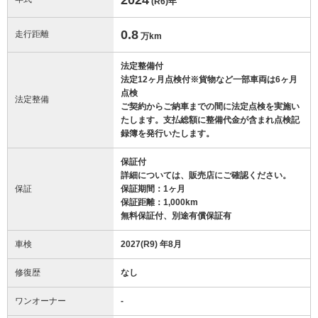
(R6)
年
0.8
走行距離
万km
法定整備付
法定12ヶ月点検付※貨物など一部車両は6ヶ月
点検
法定整備
ご契約からご納車までの間に法定点検を実施い
たします。支払総額に整備代金が含まれ点検記
録簿を発行いたします。
保証付
詳細については、販売店にご確認ください。
保証
保証期間：1ヶ月
保証距離：1,000km
無料保証付、別途有償保証有
車検
2027(R9) 年8月
修復歴
なし
ワンオーナー
-