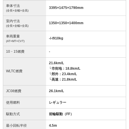
車体寸法
3395
×
1475
×
1790
mm
(全長×全幅×全高)
室内寸法
1350
×
1350
×
1400
mm
(全長×全幅×全高)
車両重量
-/-/910
kg
(AT×MT×CVT)
10・15燃費
-
21.6km/L
└市街地：18.8km/L
WLTC燃費
└郊外：23.4km/L
└高速：21.8km/L
JC08燃費
26.1km/L
使用燃料
レギュラー
駆動方式
前輪駆動（FF）
最小回転半径
4.5
m