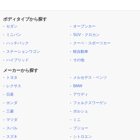
ボディタイプから探す
セダン
オープンカー
ミニバン
SUV・クロカン
ハッチバック
クーペ・スポーツカー
ステーションワゴン
軽自動車
ハイブリッド
その他
メーカーから探す
トヨタ
メルセデス・ベンツ
レクサス
BMW
日産
アウディ
ホンダ
フォルクスワーゲン
三菱
ポルシェ
マツダ
ミニ
スバル
プジョー
スズキ
シトロエン