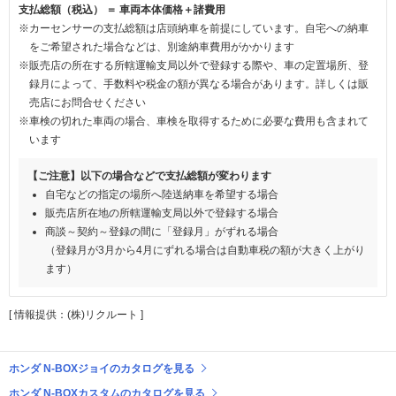
支払総額（税込） ＝ 車両本体価格＋諸費用
※カーセンサーの支払総額は店頭納車を前提にしています。自宅への納車
をご希望された場合などは、別途納車費用がかかります
※販売店の所在する所轄運輸支局以外で登録する際や、車の定置場所、登
録月によって、手数料や税金の額が異なる場合があります。詳しくは販
売店にお問合せください
※車検の切れた車両の場合、車検を取得するために必要な費用も含まれて
います
【ご注意】以下の場合などで支払総額が変わります
自宅などの指定の場所へ陸送納車を希望する場合
販売店所在地の所轄運輸支局以外で登録する場合
商談～契約～登録の間に「登録月」がずれる場合
（登録月が3月から4月にずれる場合は自動車税の額が大きく上がり
ます）
[ 情報提供：(株)リクルート ]
ホンダ N-BOXジョイのカタログを見る
ホンダ N-BOXカスタムのカタログを見る