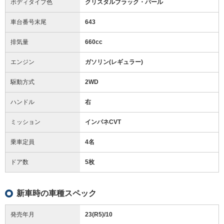
ボディタイプ色
クリスタルブラック・パール
車台番号末尾
643
排気量
660cc
エンジン
ガソリン(レギュラー)
駆動方式
2WD
ハンドル
右
ミッション
インパネCVT
乗車定員
4名
ドア数
5枚
新車時の車種スペック
発売年月
23(R5)/10