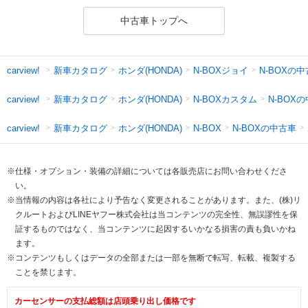
中古車トップへ
新車カタログ
ホンダ(HONDA)
N-BOXジョイ
N-BOXの
carview!
新車カタログ
ホンダ(HONDA)
N-BOXカスタム
N-BOX
carview!
新車カタログ
ホンダ(HONDA)
N-BOXの中古車
carview!
N-BOX
※仕様・オプション・装備の詳細については各販売店にお問い合わせくださ
い。
※当情報の内容は各社により予告なく変更されることがあります。また、(株)リ
クルートおよびLINEヤフー株式会社は当コンテンツの完全性、無誤謬性を保
証するものではなく、当コンテンツに起因するいかなる損害の責も負いかね
ます。
※コンテンツもしくはデータの全部または一部を無断で転写、転載、複製する
ことを禁じます。
カーセンサーの支払総額は店頭乗り出し価格です