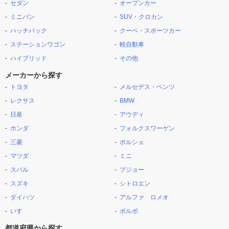
セダン
オープンカー
ミニバン
SUV・クロカン
ハッチバック
クーペ・スポーツカー
ステーションワゴン
軽自動車
ハイブリッド
その他
メーカーから探す
トヨタ
メルセデス・ベンツ
レクサス
BMW
日産
アウディ
ホンダ
フォルクスワーゲン
三菱
ポルシェ
マツダ
ミニ
スバル
プジョー
スズキ
シトロエン
ダイハツ
アルファ ロメオ
いすゞ
ボルボ
都道府県から探す