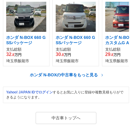
ホンダ N-BOX 660 G
ホンダ N-BOX 660 G
ホンダ N-BOX
SSパッケージ
SSパッケージ
カスタムG A
ージ
支払総額
支払総額
支払総額
32
30
29
.8
万円
.8
万円
.8
万円
埼玉県飯能市
埼玉県飯能市
埼玉県飯能市
ホンダ N-BOXの中古車をもっと見る
Yahoo! JAPAN IDでログイン
するとお気に入りに登録や複数見積もりがで
きるようになります。
中古車トップへ