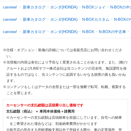
新車カタログ
ホンダ(HONDA)
N-BOXジョイ
N-BOXの
carview!
新車カタログ
ホンダ(HONDA)
N-BOXカスタム
N-BOX
carview!
新車カタログ
ホンダ(HONDA)
N-BOXの中古車
carview!
N-BOX
※仕様・オプション・装備の詳細については各販売店にお問い合わせくださ
い。
※当情報の内容は各社により予告なく変更されることがあります。また、(株)リ
クルートおよびLINEヤフー株式会社は当コンテンツの完全性、無誤謬性を保
証するものではなく、当コンテンツに起因するいかなる損害の責も負いかね
ます。
※コンテンツもしくはデータの全部または一部を無断で転写、転載、複製する
ことを禁じます。
カーセンサーの支払総額は店頭乗り出し価格です
支払総額（税込） ＝ 車両本体価格＋諸費用
※カーセンサーの支払総額は店頭納車を前提にしています。自宅への納車
をご希望された場合などは、別途納車費用がかかります
※販売店の所在する所轄運輸支局以外で登録する際や、車の定置場所、登