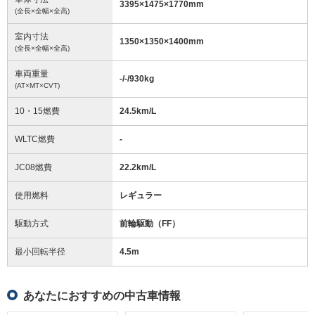
3395
×
1475
×
1770
mm
(全長×全幅×全高)
室内寸法
1350
×
1350
×
1400
mm
(全長×全幅×全高)
車両重量
-/-/930
kg
(AT×MT×CVT)
10・15燃費
24.5km/L
WLTC燃費
-
JC08燃費
22.2km/L
使用燃料
レギュラー
駆動方式
前輪駆動（FF）
最小回転半径
4.5
m
あなたにおすすめの中古車情報