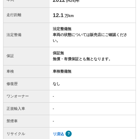
(H24)
年
12.1
走行距離
万km
法定整備無
法定整備
車両の状態については販売店にご確認くださ
い。
保証無
保証
無償・有償保証とも無となります。
車検
車検整備無
修復歴
なし
ワンオーナー
-
正規輸入車
-
禁煙車
-
リサイクル
リ済込