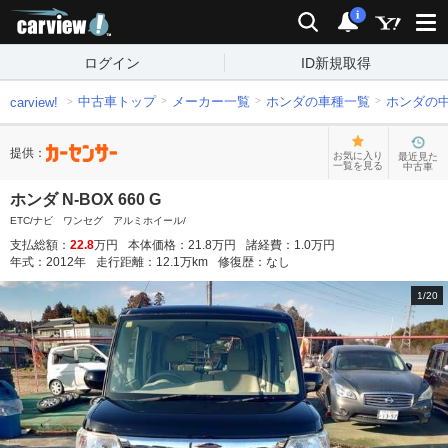
carview!
検索
通知
i
ログイン
ID新規取得
中古車トップ
メーカー一覧
ホンダの車種一覧
ホンダの
carview!
提供：
お気に入り
最近見た
一覧を見る
中古車
ホンダ N-BOX 660 G
ETC/ナビ ワンセグ アルミホイール/
支払総額：
22.8
万円
本体価格：
21.8
万円
諸経費：
1.0
万円
年式：
2012
年
走行距離：
12.1
万km
修復歴：
なし
1
/
20