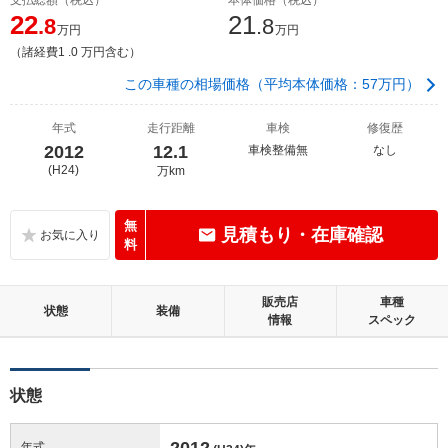
22
21
.8
.8
万円
万円
（諸経費1 .0 万円含む）
この車種の相場価格（平均本体価格：57万円）
年式
走行距離
車検
修復歴
2012
12.1
車検整備無
なし
(H24)
万km
無
見積もり・在庫確認
料
販売店
車種
状態
装備
情報
スペック
状態
2012
年式