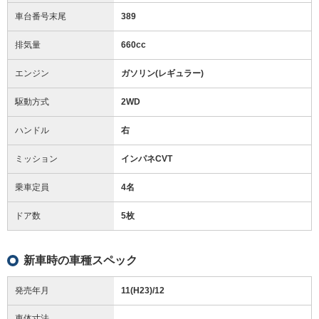
車台番号末尾
389
排気量
660cc
エンジン
ガソリン(レギュラー)
駆動方式
2WD
ハンドル
右
ミッション
インパネCVT
乗車定員
4名
ドア数
5枚
新車時の車種スペック
発売年月
11(H23)/12
車体寸法