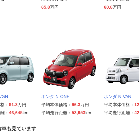
65.8
万円
60.8
万円
WGN
ホンダ N-ONE
ホンダ N-VAN
価格：
91.3
万円
平均本体価格：
96.3
万円
平均本体価格：
12
距離：
46,645
km
平均走行距離：
53,953
km
平均走行距離：
42
古車も見ています