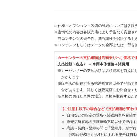
※仕様・オプション・装備の詳細については各販
※当情報の内容は各販売店により予告なく変更され
当コンテンツの完全性、無誤謬性を保証するも
※コンテンツもしくはデータの全部または一部を
カーセンサーの支払総額は店頭乗り出し価格で
支払総額（税込） ＝ 車両本体価格＋諸費用
※カーセンサーの支払総額は店頭納車を前提に
かかります
※販売店の所在する所轄運輸支局以外で登録す
合があります。詳しくは販売店にお問合せく
※車検の切れた車両の場合、車検を取得するた
【ご注意】以下の場合などで支払総額が変わ
自宅などの指定の場所へ陸送納車を希望す
販売店所在地の所轄運輸支局以外で登録す
商談～契約～登録の間に「登録月」がずれ
（登録月が3月から4月にずれる場合は自