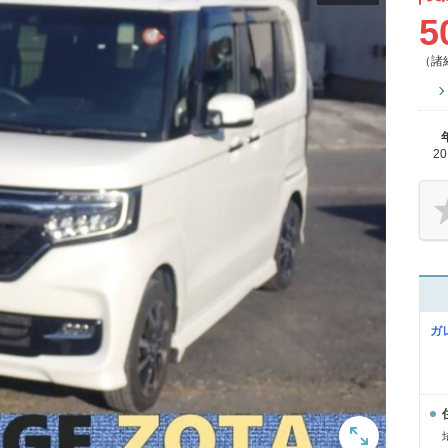
5
（諸
2
ガ