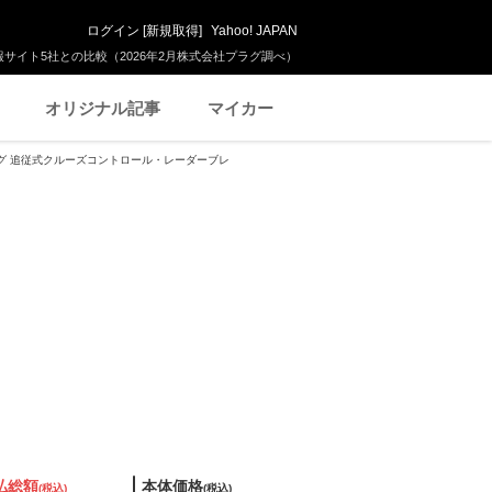
ログイン
[
新規取得
]
Yahoo! JAPAN
サイト5社との比較（2026年2月株式会社プラグ調べ）
オリジナル記事
マイカー
ンシング 追従式クルーズコントロール・レーダーブレ
払総額
本体価格
(税込)
(税込)