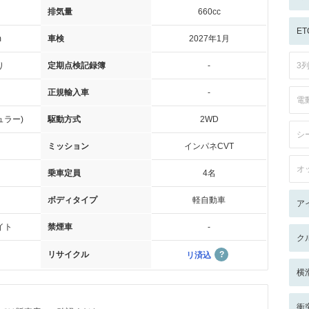
排気量
660cc
ET
m
車検
2027年1月
り
定期点検記録簿
-
3
正規輸入車
-
電
ュラー)
駆動方式
2WD
シ
ミッション
インパネCVT
オ
乗車定員
4名
ボディタイプ
軽自動車
ア
イト
禁煙車
-
ク
リサイクル
リ済込
横
衝