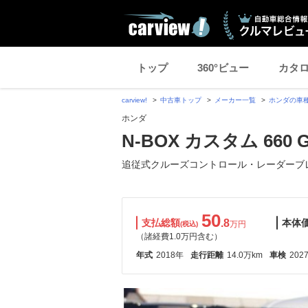
トップ
360°ビュー
カタ
carview!
中古車トップ
メーカー一覧
ホンダの車
ホンダ
N-BOX カスタム 660
追従式クルーズコントロール・レーダーブ
50
支払総額
.8
本体
万円
(税込)
（諸経費1.0万円含む）
年式
2018年
走行距離
14.0万km
車検
202