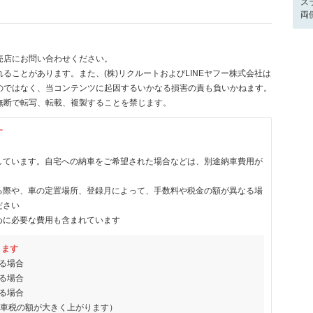
ス
両
売店にお問い合わせください。
ることがあります。また、(株)リクルートおよびLINEヤフー株式会社は
のではなく、当コンテンツに起因するいかなる損害の責も負いかねます。
無断で転写、転載、複製することを禁じます。
す
しています。自宅への納車をご希望された場合などは、別途納車費用が
る際や、車の定置場所、登録月によって、手数料や税金の額が異なる場
ださい
めに必要な費用も含まれています
ります
る場合
る場合
る場合
動車税の額が大きく上がります）