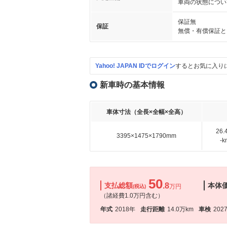
車両の状態につい
保証無
保証
無償・有償保証と
Yahoo! JAPAN IDでログイン
するとお気に入り
新車時の基本情報
車体寸法（全長×全幅×全高）
26
3395×1475×1790mm
-
50
支払総額
.8
本体
万円
(税込)
（諸経費1.0万円含む）
年式
2018年
走行距離
14.0万km
車検
202