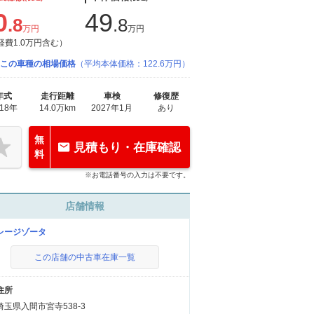
0
49
.8
.8
万円
万円
経費1.0万円含む）
この車種の相場価格
（平均本体価格：122.6万円）
年式
走行距離
車検
修復歴
018年
14.0万km
2027年1月
あり
無
見積もり・在庫確認
料
※お電話番号の入力は不要です。
店舗情報
レージゾータ
この店舗の中古車在庫一覧
住所
埼玉県入間市宮寺538-3