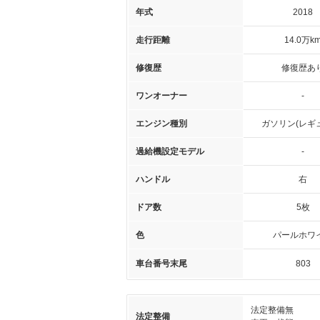
年式
2018
走行距離
14.0万k
修復歴
修復歴あ
ワンオーナー
-
エンジン種別
ガソリン(レギ
過給機設定モデル
-
ハンドル
右
ドア数
5枚
色
パールホワ
車台番号末尾
803
法定整備無
法定整備