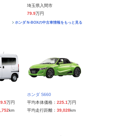
埼玉県入間市
79.9
万円
ホンダ N-BOXの中古車情報をもっと見る
ホンダ S660
9.5
万円
平均本体価格：
225.1
万円
,752
km
平均走行距離：
39,028
km