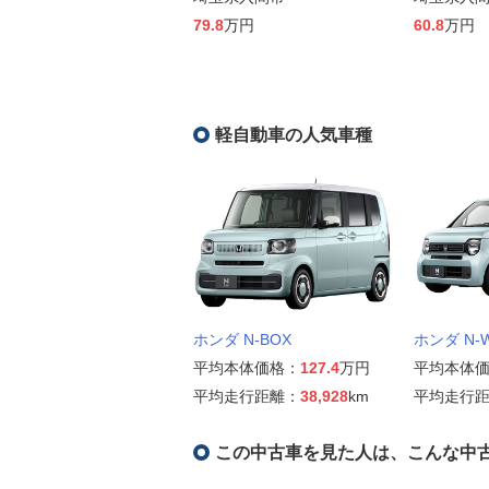
79.8
万円
60.8
万円
軽自動車の人気車種
ホンダ N-BOX
ホンダ N-
平均本体価格：
127.4
万円
平均本体
平均走行距離：
38,928
km
平均走行
この中古車を見た人は、こんな中