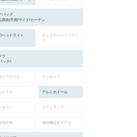
アバッグ
転席/助手席/サイド/カーテン
EDヘッドライト
ディスチャージドラン
プ
メラ
-/バック/-
動リアゲート
サンルーフ
ルエアロ
アルミホイール
ーダウン
リフトアップ
冷地仕様
過給機設定モデル