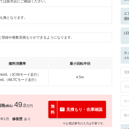
ては販売店にご確認ください。
エ
も無となります。
運
L
に登録や複数見積もりができるようになります。
カ
-/
燃料消費率
最小回転半径
電
.4km/L（JC08モード走行）
4.5m
km/L（WLTCモード走行）
フ
ロ
49
価格
.8
万円
無
(税込)
見積もり・在庫確認
料
寒
7年1月
修復歴
あり
※お電話番号の入力は不要です。