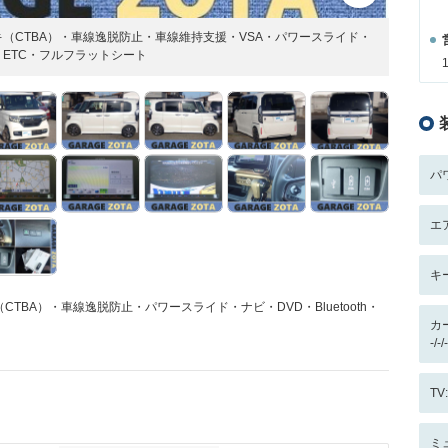
（CTBA）・車線逸脱防止・車線維持支援・VSA・パワースライド・
ラ・ETC・フルフラットシート
パ
エ
キ
BA）・車線逸脱防止・パワースライド・ナビ・DVD・Bluetooth・
カ
-/
T
ミ