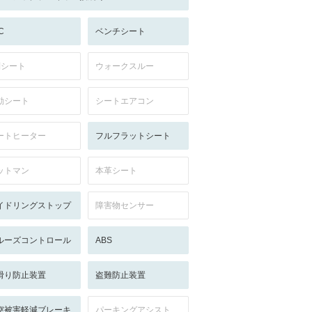
C
ベンチシート
列シート
ウォークスルー
動シート
シートエアコン
ートヒーター
フルフラットシート
ットマン
本革シート
イドリングストップ
障害物センサー
ルーズコントロール
ABS
滑り防止装置
盗難防止装置
突被害軽減ブレーキ
パーキングアシスト