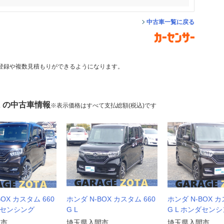
中古車一覧に戻る
登録や複数見積もりができるようになります。
X の中古車情報
※表示価格はすべて支払総額(税込)です
BOX カスタム 660
ホンダ N-BOX カスタム 660
ホンダ N-BOX カ
ダセンシング
G L
G L ホンダセン
間市
埼玉県入間市
埼玉県入間市