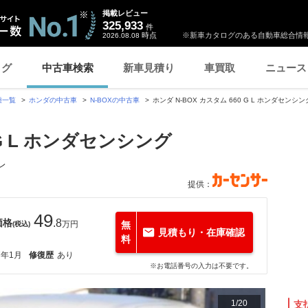
掲載レビュー
325,933
件
時点
※新車カタログのある自動車総合情報
2026.08.08
ログ
中古車検索
新車見積り
車買取
ニュース
種一覧
ホンダの中古車
N-BOXの中古車
ホンダ N-BOX カスタム 660 G L ホンダセ
 G L ホンダセンシング
レ
提供：
49
価格
.8
万円
無
(税込)
見積もり・在庫確認
料
7年1月
修復歴
あり
※お電話番号の入力は不要です。
1
/
20
支