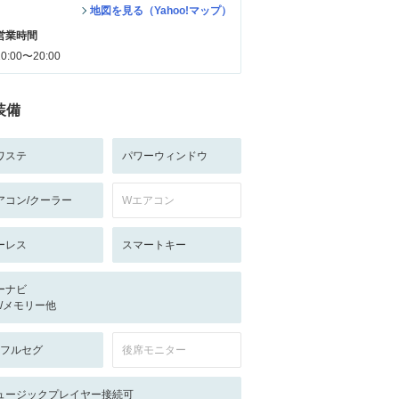
地図を見る（Yahoo!マップ）
営業時間
10:00〜20:00
装備
ワステ
パワーウィンドウ
アコン/クーラー
Wエアコン
ーレス
スマートキー
ーナビ
-/-/メモリー他
V:フルセグ
後席モニター
ュージックプレイヤー接続可