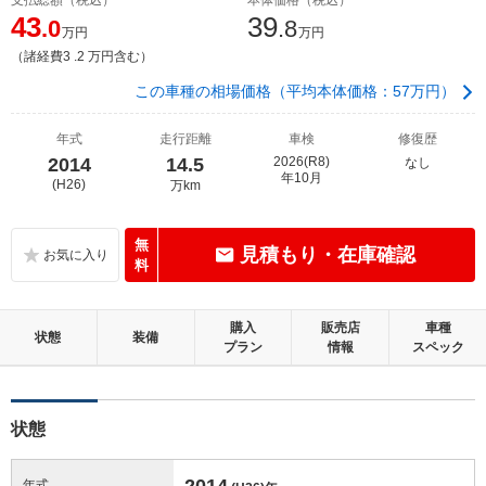
43
39
.0
.8
万円
万円
（諸経費3 .2 万円含む）
この車種の相場価格（平均本体価格：57万円）
年式
走行距離
車検
修復歴
2014
14.5
2026(R8)
なし
年10月
(H26)
万km
無
見積もり・在庫確認
料
購入
販売店
車種
状態
装備
プラン
情報
スペック
状態
2014
年式