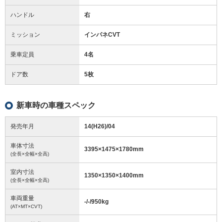
ハンドル
右
ミッション
インパネCVT
乗車定員
4名
ドア数
5枚
新車時の車種スペック
発売年月
14(H26)/04
車体寸法
3395
×
1475
×
1780
mm
(全長×全幅×全高)
室内寸法
1350
×
1350
×
1400
mm
(全長×全幅×全高)
車両重量
-/-/950
kg
(AT×MT×CVT)