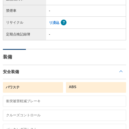
禁煙車
-
リサイクル
リ済込
定期点検記録簿
-
装備
安全装備
ABS
パワステ
衝突被害軽減ブレーキ
クルーズコントロール