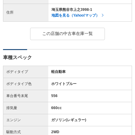
埼玉県熊谷市上之3998-1
住所
地図を見る（Yahoo!マップ）
この店舗の中古車在庫一覧
車種スペック
ボディタイプ
軽自動車
ボディタイプ色
ホワイトブルー
車台番号末尾
556
排気量
660cc
エンジン
ガソリン(レギュラー)
駆動方式
2WD