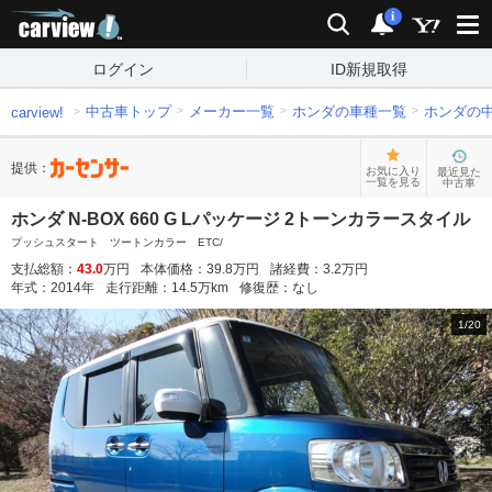
carview!
検索
通知
i
ログイン
ID新規取得
中古車トップ
メーカー一覧
ホンダの車種一覧
ホンダの
carview!
提供：
お気に入り
最近見た
一覧を見る
中古車
ホンダ N-BOX 660 G Lパッケージ 2トーンカラースタイル
プッシュスタート ツートンカラー ETC/
支払総額：
43.0
万円
本体価格：
39.8
万円
諸経費：
3.2
万円
年式：
2014
年
走行距離：
14.5
万km
修復歴：
なし
1
/
20