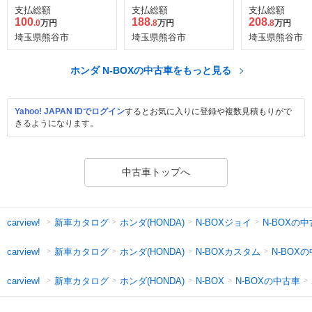
センシング
ートスタイル 
支払総額
支払総額
支払総額
ン
100
188
208
.0
万円
.8
万円
.8
万円
埼玉県熊谷市
埼玉県熊谷市
埼玉県熊谷市
ホンダ N-BOXの中古車をもっと見る
Yahoo! JAPAN IDでログイン
するとお気に入りに登録や複数見積もりがで
きるようになります。
中古車トップへ
新車カタログ
ホンダ(HONDA)
N-BOXジョイ
N-BOXの
carview!
新車カタログ
ホンダ(HONDA)
N-BOXカスタム
N-BOX
carview!
新車カタログ
ホンダ(HONDA)
N-BOXの中古車
carview!
N-BOX