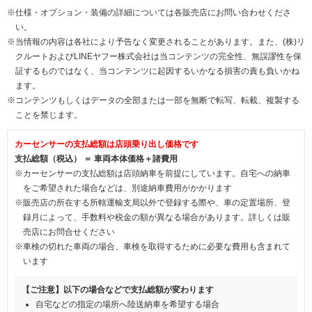
※仕様・オプション・装備の詳細については各販売店にお問い合わせくださ
い。
※当情報の内容は各社により予告なく変更されることがあります。また、(株)リ
クルートおよびLINEヤフー株式会社は当コンテンツの完全性、無誤謬性を保
証するものではなく、当コンテンツに起因するいかなる損害の責も負いかね
ます。
※コンテンツもしくはデータの全部または一部を無断で転写、転載、複製する
ことを禁じます。
カーセンサーの支払総額は店頭乗り出し価格です
支払総額（税込） ＝ 車両本体価格＋諸費用
※カーセンサーの支払総額は店頭納車を前提にしています。自宅への納車
をご希望された場合などは、別途納車費用がかかります
※販売店の所在する所轄運輸支局以外で登録する際や、車の定置場所、登
録月によって、手数料や税金の額が異なる場合があります。詳しくは販
売店にお問合せください
※車検の切れた車両の場合、車検を取得するために必要な費用も含まれて
います
【ご注意】以下の場合などで支払総額が変わります
自宅などの指定の場所へ陸送納車を希望する場合