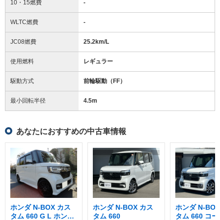
10・15燃費
-
WLTC燃費
-
JC08燃費
25.2km/L
使用燃料
レギュラー
駆動方式
前輪駆動（FF）
最小回転半径
4.5
m
あなたにおすすめの中古車情報
ホンダ N-BOX カス
ホンダ N-BOX カス
ホンダ N-BO
タム 660 G L ホンダ
タム 660
タム 660 コ