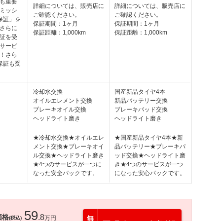
も重要
詳細については、販売店に
詳細については、販売店に
ミッシ
ご確認ください。
ご確認ください。
保証」を
保証期間：1ヶ月
保証期間：1ヶ月
さらに
保証距離：1,000km
保証距離：1,000km
証を受
サービ
！さら
保証も受
冷却水交換
国産新品タイヤ4本
オイルエレメント交換
新品バッテリー交換
ブレーキオイル交換
ブレーキパッド交換
ヘッドライト磨き
ヘッドライト磨き
★冷却水交換★オイルエレ
★国産新品タイヤ4本★新
メント交換★ブレーキオイ
品バッテリー★ブレーキパ
ル交換★ヘッドライト磨き
ッド交換★ヘッドライト磨
★4つのサービスが一つに
き★4つのサービスが一つ
なった安全パックです。
になった安心パックです。
59
価格
.8
万円
無
(税込)