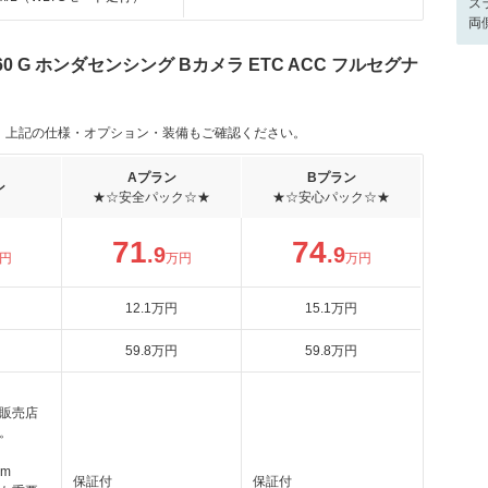
ス
両
0 G ホンダセンシング Bカメラ ETC ACC フルセグナ
。上記の仕様・オプション・装備もご確認ください。
Aプラン
Bプラン
ン
★☆安全パック☆★
★☆安心パック☆★
71
74
.9
.9
円
万円
万円
12
.1
万円
15
.1
万円
59
.8
万円
59
.8
万円
販売店
。
km
保証付
保証付