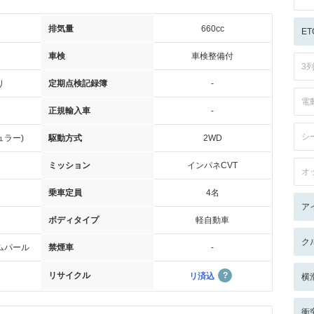
排気量
660cc
ET
車検
車検整備付
3
り
定期点検記録簿
-
電
正規輸入車
-
シ
ュラー)
駆動方式
2WD
ミッション
インパネCVT
オ
乗車定員
4名
ア
ボディタイプ
軽自動車
ク
ムパール
禁煙車
-
リサイクル
リ済込
横
衝