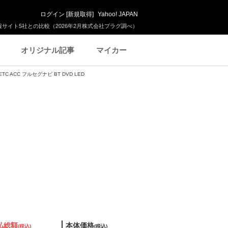
ログイン
[
新規取得
]
Yahoo! JAPAN
サイト5社との比較（2026年2月株式会社プラグ調べ）
オリジナル記事
マイカー
TC ACC フルセグナビ BT DVD LED
払総額
本体価格
(税込)
(税込)