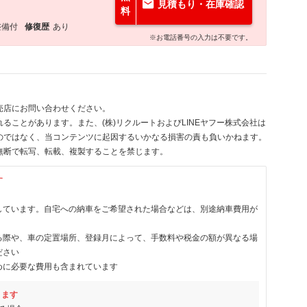
見積もり・在庫確認
料
整備付
修復歴
あり
※お電話番号の入力は不要です。
売店にお問い合わせください。
ることがあります。また、(株)リクルートおよびLINEヤフー株式会社は
のではなく、当コンテンツに起因するいかなる損害の責も負いかねます。
無断で転写、転載、複製することを禁じます。
す
しています。自宅への納車をご希望された場合などは、別途納車費用が
る際や、車の定置場所、登録月によって、手数料や税金の額が異なる場
ださい
めに必要な費用も含まれています
ります