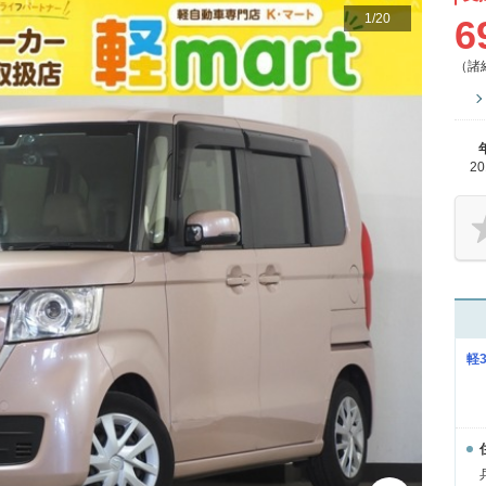
1
/
20
6
（諸
2
軽