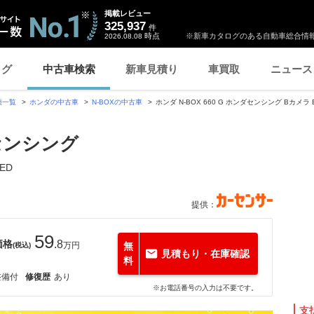
掲載レビュー
325,937
件
時点
※新車カタログのある自動車総合情報
2026.08.08
ログ
中古車検索
新車見積り
車買取
ニュース
種一覧
ホンダの中古車
N-BOXの中古車
ホンダ N-BOX 660 G ホンダセンシング Bカメラ E
ダセンシング
ED
提供：
59
価格
.8
万円
無
(税込)
見積もり・在庫確認
料
整備付
修復歴
あり
※お電話番号の入力は不要です。
支