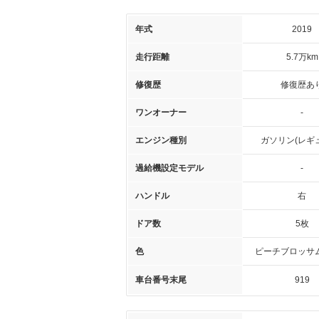
年式
2019
走行距離
5.7万km
修復歴
修復歴あ
ワンオーナー
-
エンジン種別
ガソリン(レギ
過給機設定モデル
-
ハンドル
右
ドア数
5枚
色
ピーチブロッサ
車台番号末尾
919