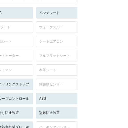
C
ベンチシート
列シート
ウォークスルー
動シート
シートエアコン
ートヒーター
フルフラットシート
ットマン
本革シート
イドリングストップ
障害物センサー
ルーズコントロール
ABS
滑り防止装置
盗難防止装置
突被害軽減ブレーキ
パーキングアシスト