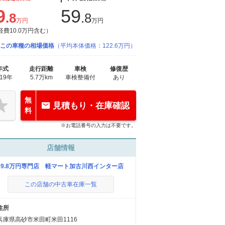
9
59
.8
.8
万円
万円
経費10.0万円含む）
この車種の相場価格
（平均本体価格：122.6万円）
年式
走行距離
車検
修復歴
019年
5.7万km
車検整備付
あり
無
見積もり・在庫確認
料
※お電話番号の入力は不要です。
店舗情報
39.8万円専門店 軽マート加古川西インター店
この店舗の中古車在庫一覧
住所
兵庫県高砂市米田町米田1116