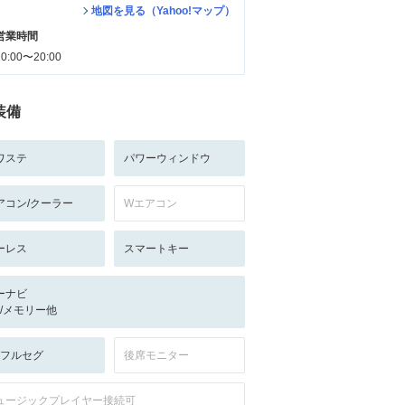
地図を見る（Yahoo!マップ）
営業時間
10:00〜20:00
装備
ワステ
パワーウィンドウ
アコン/クーラー
Wエアコン
ーレス
スマートキー
ーナビ
-/-/メモリー他
V:フルセグ
後席モニター
ュージックプレイヤー接続可