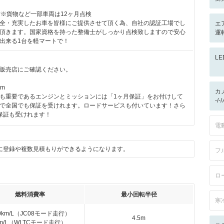
付※貨物など一部車両は12ヶ月点検
全・充実したお車を皆様にご提供させて頂く為、自社の認証工場でし
エ
頂きます。国家資格を持った整備士がしっかり点検致しますので安心
運転
出来る1台を軽マートで！
L
販売店にご確認ください。
km
カ
も重要であるエンジンとミッションには「1ヶ月保証」をお付けして
-/
で全国でも保証を受けれます。ロードサービスも付いています！さら
保証も受けれます！
電
に登録や複数見積もりができるようになります。
フ
ロ
燃料消費率
最小回転半径
寒
.0km/L（JC08モード走行）
4.5m
km/L（WLTCモード走行）