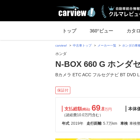
トップ
360°ビュー
カタ
carview!
中古車トップ
メーカー一覧
ホンダの車
ホンダ
N-BOX 660 G ホン
Bカメラ ETC ACC フルセグナビ BT DVD L
保証付
69
支払総額
.8
本体
万円
(税込)
（諸経費10.0万円含む）
年式
2019年
走行距離
5.7万km
車検
車検