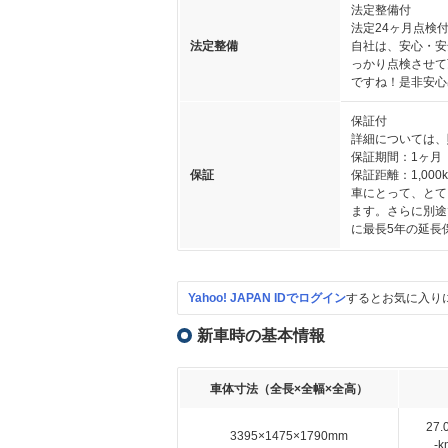
法定整備付
法定24ヶ月点検
法定整備
自社は、安心・安
っかり点検させて
ですね！是非安心
保証付
詳細については、
保証期間：1ヶ月
保証
保証距離：1,000
車にとって、とて
ます。さらに別途
に最長5年の延長
Yahoo! JAPAN IDでログイン
するとお気に入り
新車時の基本情報
車体寸法（全長×全幅×全高）
27
3395×1475×1790mm
-