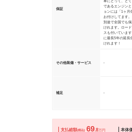
車にとって、とて
であるエンジンと
保証
ョンには「1ヶ月
お付けしてます。
別途で全国でも保
けれます。ロード
スも付いています
に最長5年の延長
けれます！
その他装備・サービス
-
補足
-
69
支払総額
.8
本体
万円
(税込)