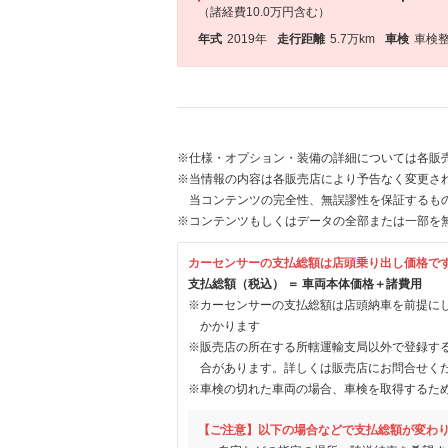
（諸経費10.0万円含む）
年式
2019年
走行距離
5.7万km
車検
車検
※仕様・オプション・装備の詳細については各販
※当情報の内容は各販売店により予告なく変更され
当コンテンツの完全性、無誤謬性を保証するも
※コンテンツもしくはデータの全部または一部を
カーセンサーの支払総額は店頭乗り出し価格で
支払総額（税込） ＝ 車両本体価格＋諸費用
※カーセンサーの支払総額は店頭納車を前提に
かかります
※販売店の所在する所轄運輸支局以外で登録す
合があります。詳しくは販売店にお問合せく
※車検の切れた車両の場合、車検を取得するた
【ご注意】以下の場合などで支払総額が変わ