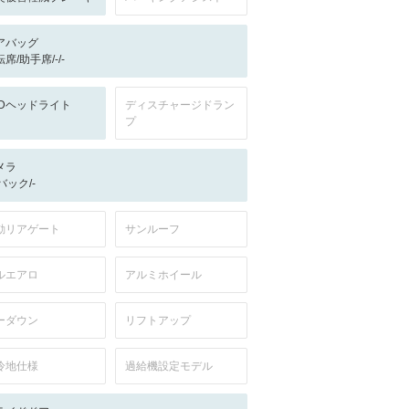
アバッグ
席/助手席/-/-
EDヘッドライト
ディスチャージドラン
プ
メラ
-/バック/-
動リアゲート
サンルーフ
ルエアロ
アルミホイール
ーダウン
リフトアップ
冷地仕様
過給機設定モデル