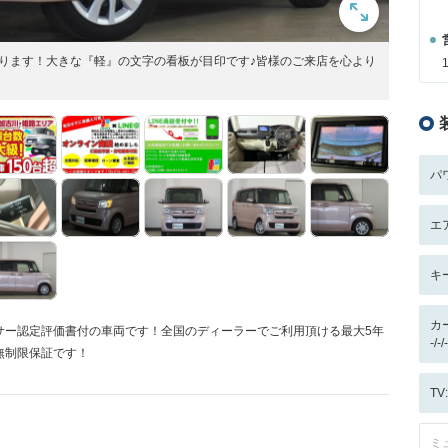
ります！大きな『軽』の文字の看板が目印です♪皆様のご来店を心より
パ
エ
キ
カ
サー認定評価書付の車両です！全国のディーラーでご利用頂ける最大5年
-/
無制限保証です！
T
ミ