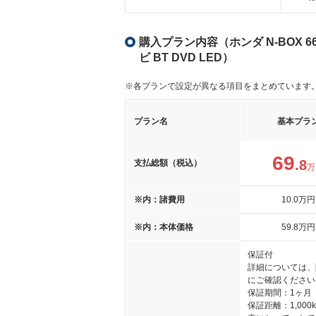
購入プラン内容（ホンダ N-BOX 66
ビ BT DVD LED）
※各プランで設定が異なる項目をまとめています
プラン名
基本プラ
69
.8
支払総額（税込）
万
※内：諸費用
10
.0
万円
※内：本体価格
59
.8
万円
保証付
詳細については、
にご確認ください
保証期間：1ヶ月
保証距離：1,000