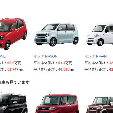
ONE
ホンダ N-WGN
ホンダ N-VAN
価格：
96.6
万円
平均本体価格：
91.4
万円
平均本体価格：
12
距離：
53,747
km
平均走行距離：
46,565
km
平均走行距離：
42
古車も見ています