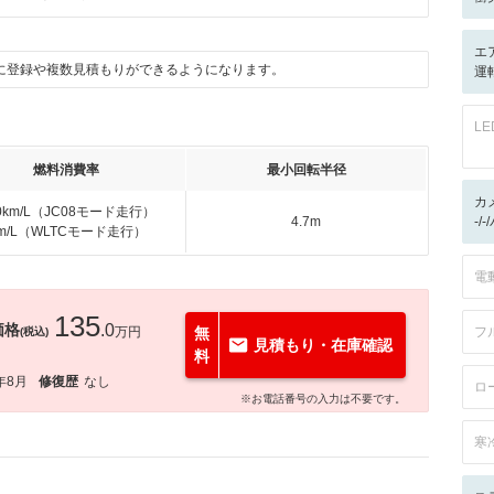
エ
に登録や複数見積もりができるようになります。
運
L
燃料消費率
最小回転半径
カ
.0km/L（JC08モード走行）
4.7m
-/
km/L（WLTCモード走行）
電
135
価格
.0
万円
無
フ
(税込)
見積もり・在庫確認
料
年8月
修復歴
なし
ロ
※お電話番号の入力は不要です。
寒