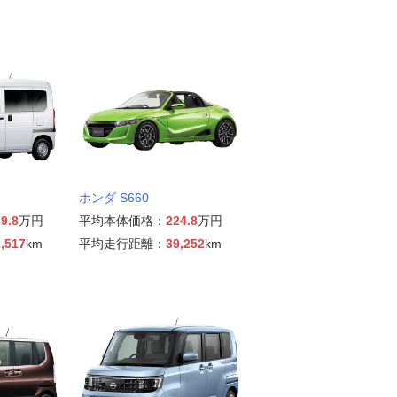
ホンダ S660
9.8
万円
平均本体価格：
224.8
万円
,517
km
平均走行距離：
39,252
km