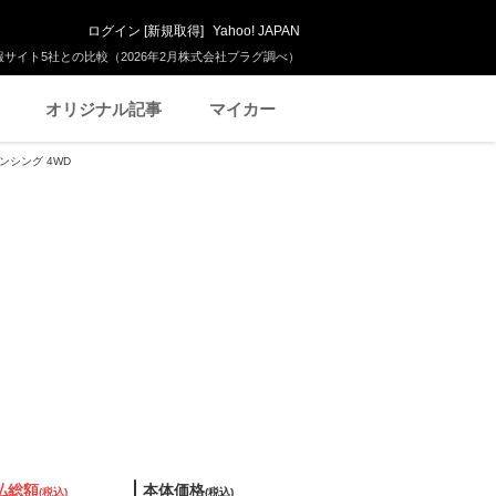
ログイン
[
新規取得
]
Yahoo! JAPAN
サイト5社との比較（2026年2月株式会社プラグ調べ）
オリジナル記事
マイカー
センシング 4WD
払総額
本体価格
(税込)
(税込)