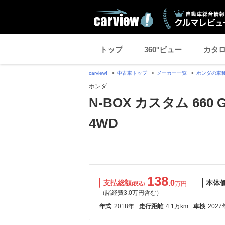
トップ
360°ビュー
カタ
carview!
中古車トップ
メーカー一覧
ホンダの車
ホンダ
N-BOX カスタム 66
4WD
138
支払総額
.0
本体
万円
(税込)
（諸経費3.0万円含む）
年式
2018年
走行距離
4.1万km
車検
2027