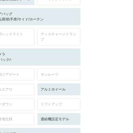
アバッグ
転席/助手席/サイド/カーテン
EDヘッドライト
ディスチャージドラン
プ
メラ
-/バック/-
動リアゲート
サンルーフ
ルエアロ
アルミホイール
ーダウン
リフトアップ
冷地仕様
過給機設定モデル