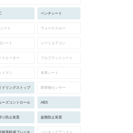
C
ベンチシート
列シート
ウォークスルー
動シート
シートエアコン
ートヒーター
フルフラットシート
ットマン
本革シート
イドリングストップ
障害物センサー
ルーズコントロール
ABS
滑り防止装置
盗難防止装置
突被害軽減ブレーキ
パーキングアシスト