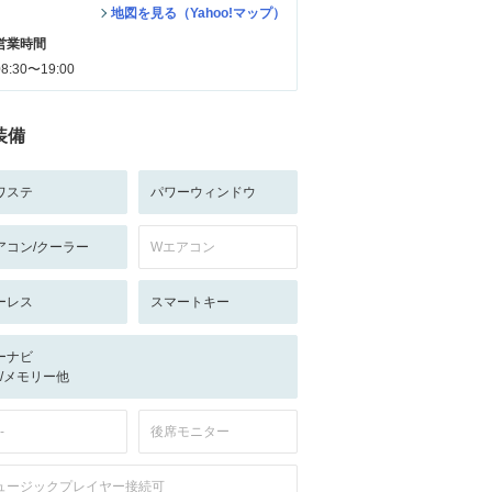
地図を見る（Yahoo!マップ）
営業時間
08:30〜19:00
装備
ワステ
パワーウィンドウ
アコン/クーラー
Wエアコン
ーレス
スマートキー
ーナビ
-/-/メモリー他
-
後席モニター
ュージックプレイヤー接続可