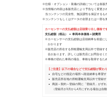
※仕様・オプション・装備の詳細については各販
※当情報の内容は各販売店により予告なく変更され
当コンテンツの完全性、無誤謬性を保証するも
※コンテンツもしくはデータの全部または一部を
カーセンサーの支払総額は店頭乗り出し価格で
支払総額（税込） ＝ 車両本体価格＋諸費用
※カーセンサーの支払総額は店頭納車を前提に
かかります
※販売店の所在する所轄運輸支局以外で登録す
合があります。詳しくは販売店にお問合せく
※車検の切れた車両の場合、車検を取得するた
【ご注意】以下の場合などで支払総額が変わ
自宅などの指定の場所へ陸送納車を希望す
販売店所在地の所轄運輸支局以外で登録す
商談～契約～登録の間に「登録月」がずれ
（登録月が3月から4月にずれる場合は自