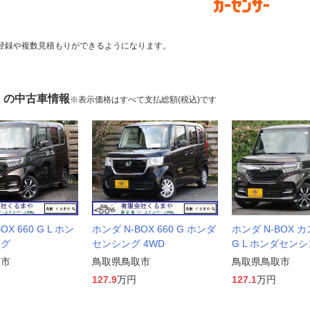
登録や複数見積もりができるようになります。
X の中古車情報
※表示価格はすべて支払総額(税込)です
OX 660 G L ホン
ホンダ N-BOX 660 G ホンダ
ホンダ N-BOX カ
ング
センシング 4WD
G L ホンダセン
取市
鳥取県鳥取市
鳥取県鳥取市
127.9
万円
127.1
万円