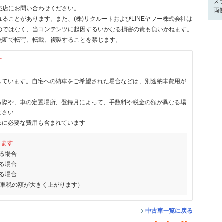
ス
売店にお問い合わせください。
両
ることがあります。また、(株)リクルートおよびLINEヤフー株式会社は
のではなく、当コンテンツに起因するいかなる損害の責も負いかねます。
無断で転写、転載、複製することを禁じます。
す
しています。自宅への納車をご希望された場合などは、別途納車費用が
る際や、車の定置場所、登録月によって、手数料や税金の額が異なる場
ださい
めに必要な費用も含まれています
ります
る場合
る場合
る場合
動車税の額が大きく上がります）
中古車一覧に戻る