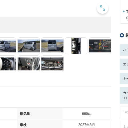
パ
エ
キ
カ
-/
TV:
排気量
660cc
車検
2027年8月
ミ