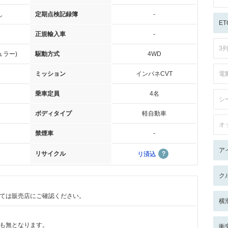
し
定期点検記録簿
-
ET
正規輸入車
-
3
ュラー)
駆動方式
4WD
ミッション
インパネCVT
電
乗車定員
4名
シ
ボディタイプ
軽自動車
オ
禁煙車
-
ア
リサイクル
リ済込
ク
ては販売店にご確認ください。
横
も無となります。
衝