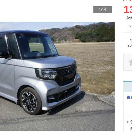
1
1
/
14
（諸
2
東