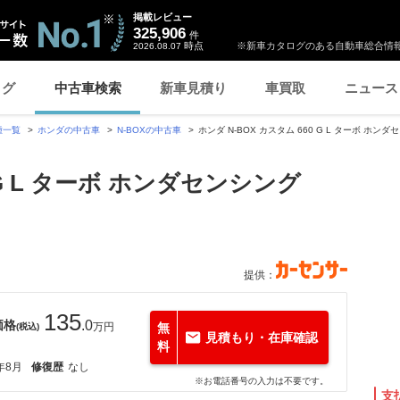
掲載レビュー
325,906
件
時点
※新車カタログのある自動車総合情報
2026.08.07
ログ
中古車検索
新車見積り
車買取
ニュース
種一覧
ホンダの中古車
N-BOXの中古車
ホンダ N-BOX カスタム 660 G L ターボ ホンダ
0 G L ターボ ホンダセンシング
提供：
135
価格
.0
万円
無
(税込)
見積もり・在庫確認
料
年8月
修復歴
なし
※お電話番号の入力は不要です。
支