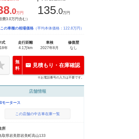
38
135
.0
.0
万円
万円
経費3.0万円含む）
この車種の相場価格
（平均本体価格：122.8万円）
年式
走行距離
車検
修復歴
018年
4.1万km
2027年8月
なし
無
見積もり・在庫確認
料
※お電話番号の入力は不要です。
店舗情報
和モータース
この店舗の中古車在庫一覧
住所
鳥取県岩美郡岩美町高山133