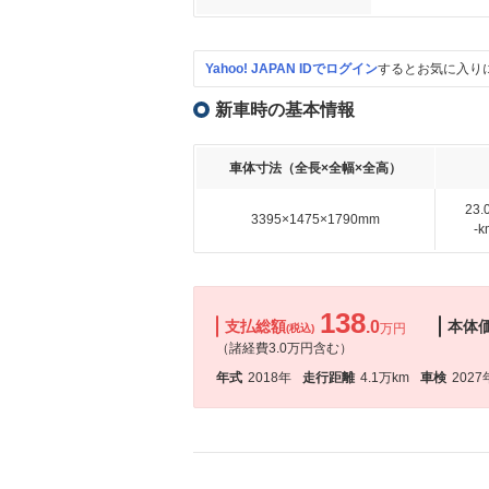
Yahoo! JAPAN IDでログイン
するとお気に入り
新車時の基本情報
車体寸法（全長×全幅×全高）
23
3395×1475×1790mm
-
138
支払総額
.0
本体
万円
(税込)
（諸経費3.0万円含む）
年式
2018年
走行距離
4.1万km
車検
2027