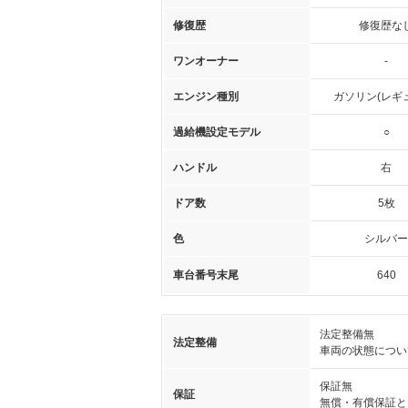
修復歴
修復歴な
ワンオーナー
-
エンジン種別
ガソリン(レギ
過給機設定モデル
○
ハンドル
右
ドア数
5枚
色
シルバー
車台番号末尾
640
法定整備無
法定整備
車両の状態につい
保証無
保証
無償・有償保証と