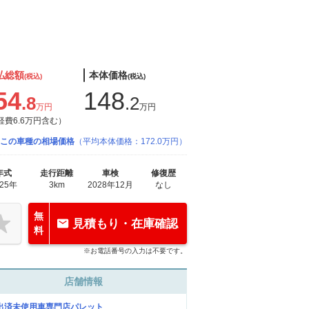
払総額
本体価格
(税込)
(税込)
54
148
.8
.2
万円
万円
経費6.6万円含む）
この車種の相場価格
（平均本体価格：172.0万円）
年式
走行距離
車検
修復歴
025年
3km
2028年12月
なし
無
見積もり・在庫確認
料
※お電話番号の入力は不要です。
店舗情報
出済未使用車専門店パレット