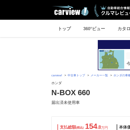
トップ
360°ビュー
カタ
carview!
中古車トップ
メーカー一覧
ホンダの車
ホンダ
N-BOX 660
届出済未使用車
154
支払総額
.8
本体
万円
(税込)