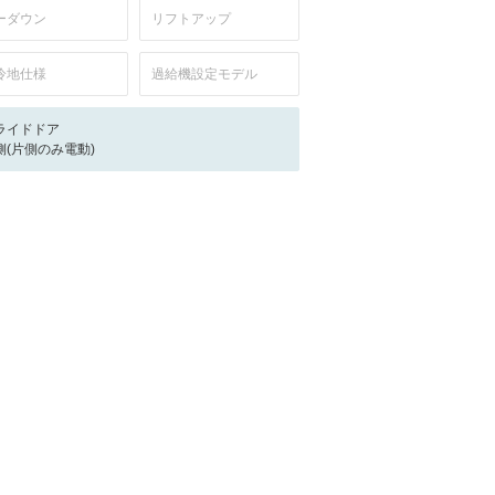
ーダウン
リフトアップ
冷地仕様
過給機設定モデル
ライドドア
側(片側のみ電動)