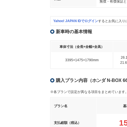
無償・有償保証と
Yahoo! JAPAN IDでログイン
するとお気に入り
新車時の基本情報
車体寸法（全長×全幅×全高）
26
3395×1475×1790mm
21
購入プラン内容（ホンダ N-BOX 6
※各プランで設定が異なる項目をまとめています
プラン名
基
1
支払総額（税込）