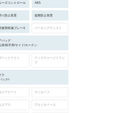
ルーズコントロール
ABS
滑り防止装置
盗難防止装置
突被害軽減ブレーキ
パーキングアシスト
アバッグ
転席/助手席/サイド/カーテン
EDヘッドライト
ディスチャージドラン
プ
メラ
-/バック/-
動リアゲート
サンルーフ
ルエアロ
アルミホイール