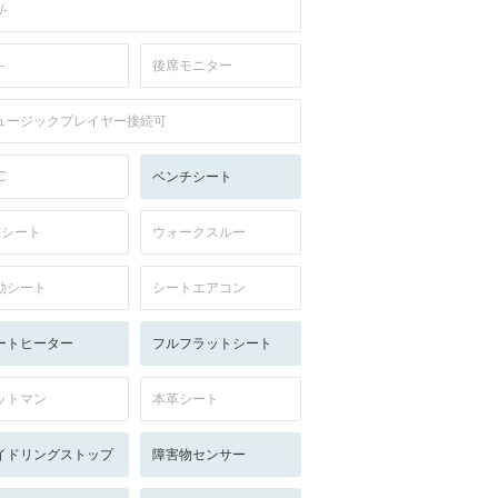
/-
-
後席モニター
ュージックプレイヤー接続可
C
ベンチシート
列シート
ウォークスルー
動シート
シートエアコン
ートヒーター
フルフラットシート
ットマン
本革シート
イドリングストップ
障害物センサー