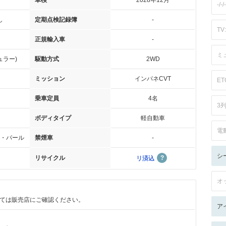
車検
2028年12月
-/-/-
し
定期点検記録簿
-
TV:
正規輸入車
-
ミ
ュラー)
駆動方式
2WD
ミッション
インパネCVT
ET
乗車定員
4名
3
ボディタイプ
軽自動車
電
・パール
禁煙車
-
シ
リサイクル
リ済込
オ
ては販売店にご確認ください。
ア