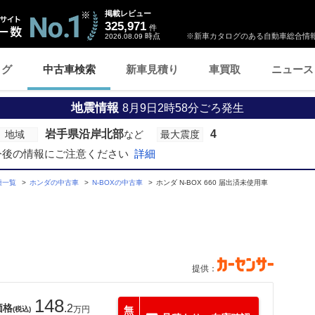
掲載レビュー
325,971
件
時点
※新車カタログのある自動車総合情報
2026.08.09
ログ
中古車検索
新車見積り
車買取
ニュース
地震情報
8月9日2時58分ごろ発生
岩手県沿岸北部
4
地域
など
最大震度
今後の情報にご注意ください
詳細
種一覧
ホンダの中古車
N-BOXの中古車
ホンダ N-BOX 660 届出済未使用車
提供：
148
価格
.2
万円
無
(税込)