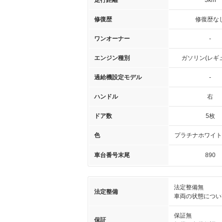
走行距離
3km
修復歴
修復歴な
ワンオーナー
-
エンジン種別
ガソリン(レギ
過給機設定モデル
-
ハンドル
右
ドア数
5枚
色
プラチナホワイト
車台番号末尾
890
法定整備無
法定整備
車両の状態につい
保証無
保証