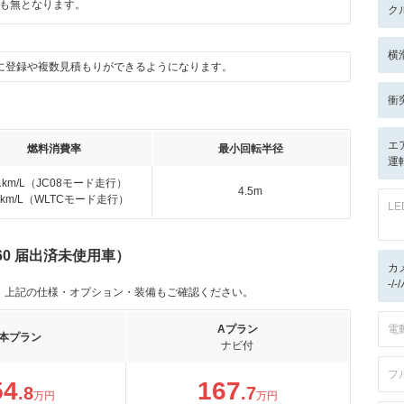
も無となります。
ク
横
に登録や複数見積もりができるようになります。
衝
エ
燃料消費率
最小回転半径
運
.1km/L（JC08モード走行）
4.5m
.6km/L（WLTCモード走行）
L
60 届出済未使用車）
カ
-/
。上記の仕様・オプション・装備もご確認ください。
Aプラン
電
本プラン
ナビ付
フ
54
167
.8
.7
万円
万円