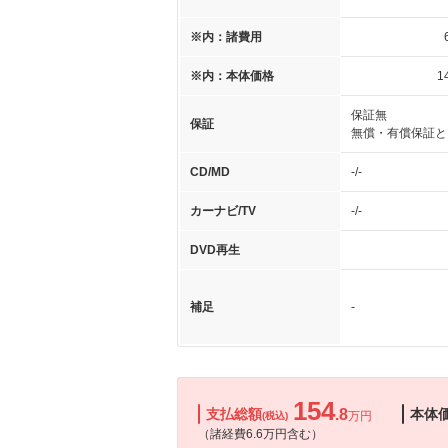
※内：諸費用
※内：本体価格
1
保証無
保証
無償・有償保証と
CD/MD
-/-
カーナビ/TV
-/-
DVD再生
補足
-
154
支払総額
.8
本体
万円
(税込)
（諸経費6.6万円含む）