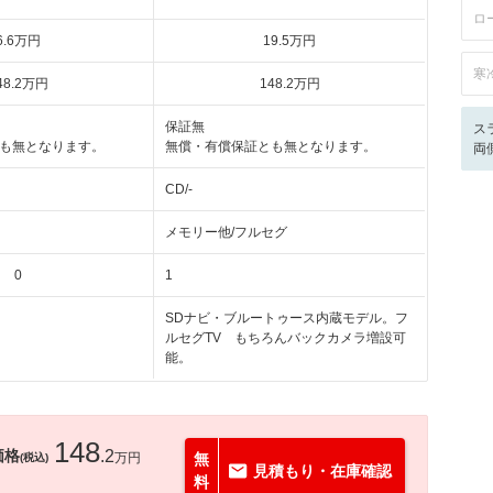
ロ
6
.6
万円
19
.5
万円
寒
48
.2
万円
148
.2
万円
保証無
ス
も無となります。
無償・有償保証とも無となります。
両
CD/-
メモリー他/フルセグ
0
1
SDナビ・ブルートゥース内蔵モデル。フ
ルセグTV もちろんバックカメラ増設可
能。
148
価格
.2
万円
無
(税込)
見積もり・在庫確認
料