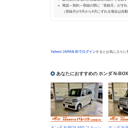
商談～契約～登録の間に「登録月」がずれ
（登録月が3月から4月にずれる場合は自
Yahoo! JAPAN IDでログイン
するとお気に入りに
あなたにおすすめの ホンダ N-BO
ホンダ N-BOX 660 ファッシ
ホンダ N-B