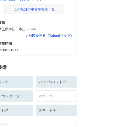
この店舗の中古車在庫一覧
住所
埼玉県本庄市本庄3-8-24
地図を見る（Yahoo!マップ）
営業時間
09:00〜19:00
装備
ワステ
パワーウィンドウ
アコン/クーラー
Wエアコン
ーレス
スマートキー
ーナビ