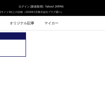
ログイン
[
新規取得
]
Yahoo! JAPAN
サイト5社との比較（2026年2月株式会社プラグ調べ）
オリジナル記事
マイカー