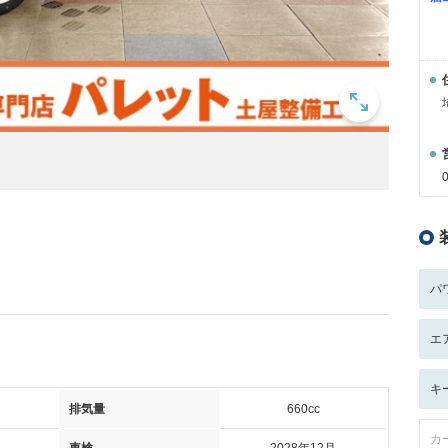
パ
エ
キ
排気量
660cc
カ