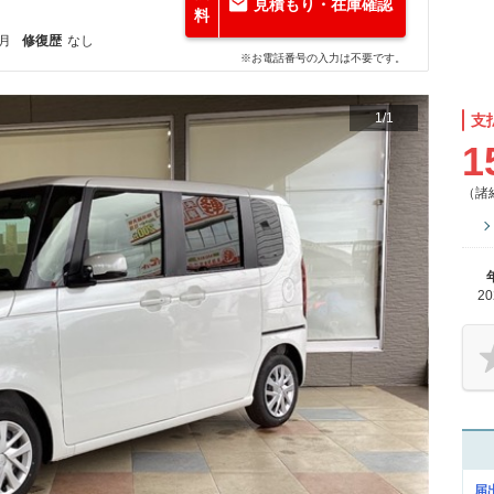
見積もり・在庫確認
料
2月
修復歴
なし
※お電話番号の入力は不要です。
1
/
1
支
1
（諸
2
届