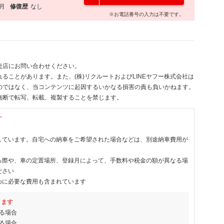
2月
修復歴
なし
※お電話番号の入力は不要です。
売店にお問い合わせください。
ることがあります。また、(株)リクルートおよびLINEヤフー株式会社は
のではなく、当コンテンツに起因するいかなる損害の責も負いかねます。
無断で転写、転載、複製することを禁じます。
す
しています。自宅への納車をご希望された場合などは、別途納車費用が
る際や、車の定置場所、登録月によって、手数料や税金の額が異なる場
ださい
めに必要な費用も含まれています
ります
る場合
る場合