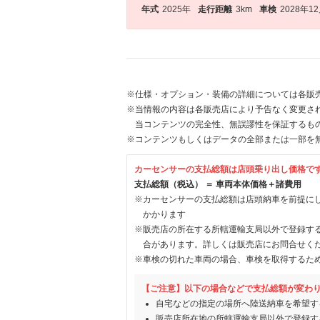
年式
2025年
走行距離
3km
車検
2028年1
※仕様・オプション・装備の詳細については各販
※当情報の内容は各販売店により予告なく変更され
当コンテンツの完全性、無誤謬性を保証するも
※コンテンツもしくはデータの全部または一部を
カーセンサーの支払総額は店頭乗り出し価格で
支払総額（税込） ＝ 車両本体価格＋諸費用
※カーセンサーの支払総額は店頭納車を前提に
かかります
※販売店の所在する所轄運輸支局以外で登録す
合があります。詳しくは販売店にお問合せく
※車検の切れた車両の場合、車検を取得するた
【ご注意】以下の場合などで支払総額が変わ
自宅などの指定の場所へ陸送納車を希望す
販売店所在地の所轄運輸支局以外で登録す