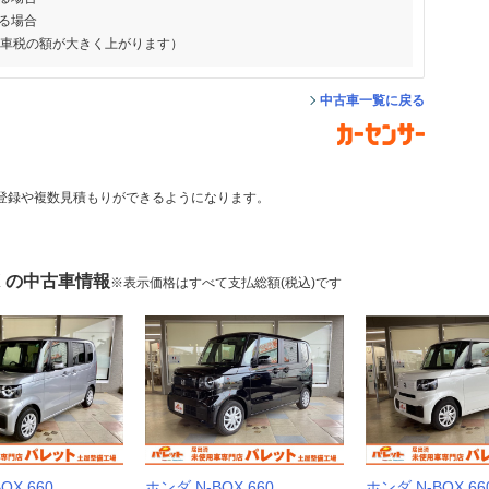
る場合
動車税の額が大きく上がります）
中古車一覧に戻る
登録や複数見積もりができるようになります。
X の中古車情報
※表示価格はすべて支払総額(税込)です
OX 660
ホンダ N-BOX 660
ホンダ N-BOX 66