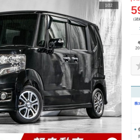
1
/
22
5
（諸
2
株