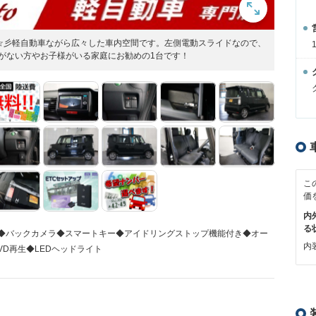
た☆彡軽自動車ながら広々した車内空間です。左側電動スライドなので、
がない方やお子様がいる家庭にお勧めの1台です！
こ
価
内
る
ビ◆バックカメラ◆スマートキー◆アイドリングストップ機能付き◆オー
内装
VD再生◆LEDヘッドライト