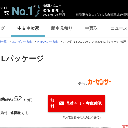
掲載レビュー
325,920
件
時点
※新車カタログのある自動車総合情報
2026.08.08
ログ
中古車検索
新車見積り
車買取
ニュース
種一覧
ホンダの中古車
N-BOXの中古車
ホンダ N-BOX 660 カスタムG Lパッケージ 禁
G Lパッケージ
提供：
52
価格
.7
万円
無
(税込)
見積もり・在庫確認
料
整備付
修復歴
なし
※お電話番号の入力は不要です。
支