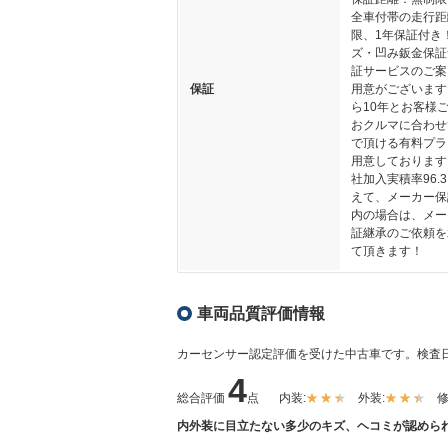
全車付帯の走行距
限、1年保証付き
ズ・凹み鈑金保証
証サービスのご案
保証
用意がございます
ら10年とお客様
おクルマに合わせ
で頂ける有料プラ
用意しております
社加入実積率96.
えて、メーカー保
内の場合は、メー
証継承のご依頼を
て頂きます！
車両品質評価情報
カーセンサー認定評価を受けた中古車です。
検査日
4
総合評価
点
内装:
外装:
修
内外装に目立たない多少のキズ、ヘコミが認めら