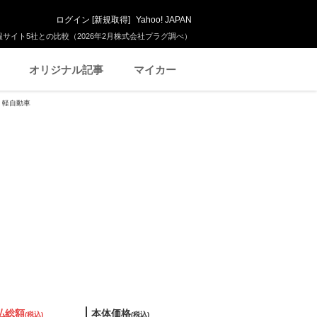
ログイン
[
新規取得
]
Yahoo! JAPAN
サイト5社との比較（2026年2月株式会社プラグ調べ）
オリジナル記事
マイカー
煙 軽自動車
払総額
本体価格
(税込)
(税込)