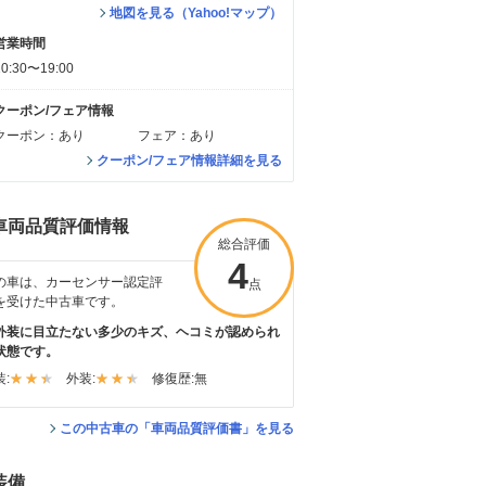
地図を見る（Yahoo!マップ）
営業時間
10:30〜19:00
クーポン/フェア情報
クーポン：あり
フェア：あり
クーポン/フェア情報詳細を見る
車両品質評価情報
総合評価
4
の車は、カーセンサー認定評
点
を受けた中古車です。
外装に目立たない多少のキズ、ヘコミが認められ
状態です。
:
外装:
修復歴:
無
この中古車の「車両品質評価書」を見る
装備