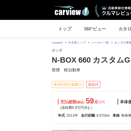
トップ
360°ビュー
カタ
carview!
中古車トップ
メーカー一覧
ホンダの車
ホンダ
N-BOX 660 カスタム
禁煙 軽自動車
車両品質評価書付
保証付
59
支払総額
.6
本体
万円
(税込)
（諸経費6.9万円含む）
年式
2013年
走行距離
8.8万km
車検
車検