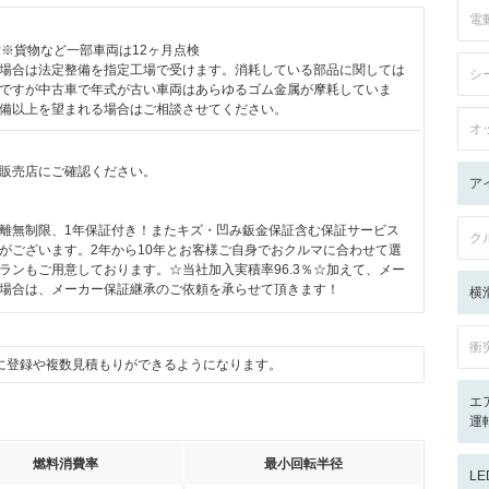
電
付※貨物など一部車両は12ヶ月点検
場合は法定整備を指定工場で受けます。消耗している部品に関しては
シ
ですが中古車で年式が古い車両はあらゆるゴム金属が摩耗していま
備以上を望まれる場合はご相談させてください。
オ
販売店にご確認ください。
ア
月
離無制限、1年保証付き！またキズ・凹み鈑金保証含む保証サービス
ク
がございます。2年から10年とお客様ご自身でおクルマに合わせて選
ランもご用意しております。☆当社加入実積率96.3％☆加えて、メー
場合は、メーカー保証継承のご依頼を承らせて頂きます！
横
衝
に登録や複数見積もりができるようになります。
エ
運転
燃料消費率
最小回転半径
L