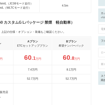
.2km/L（JC08モード走行）
4.5m
km/L（WLTCモード走行）
カ
-/
660 カスタムG Lパッケージ 禁煙 軽自動車）
電
。上記の仕様・オプション・装備もご確認ください。
フ
Aプラン
Bプラン
ン
ETCセットアッププラン
希望ナンバーパック
ロ
60
60
.1
.8
円
万円
万円
寒
7
.4
万円
8
.1
万円
ス
52
.7
万円
52
.7
万円
両
販売店
。
月