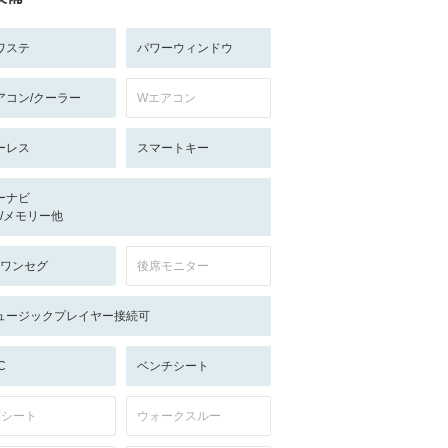
ワステ
パワーウィンドウ
アコン/クーラー
Wエアコン
ーレス
スマートキー
ーナビ
-/-/メモリー他
V:ワンセグ
後席モニター
ュージックプレイヤー接続可
C
ベンチシート
列シート
ウォークスルー