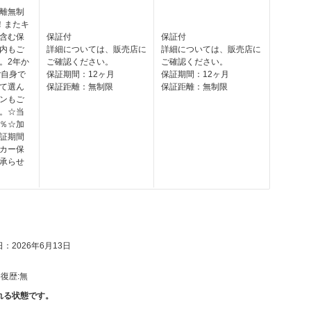
離無制
！またキ
含む保
保証付
保証付
内もご
詳細については、販売店に
詳細については、販売店に
。2年か
ご確認ください。
ご確認ください。
ご自身で
保証期間：12ヶ月
保証期間：12ヶ月
て選ん
保証距離：無制限
保証距離：無制限
ンもご
。☆当
3％☆加
証期間
カー保
承らせ
：2026年6月13日
復歴:
無
れる状態です。