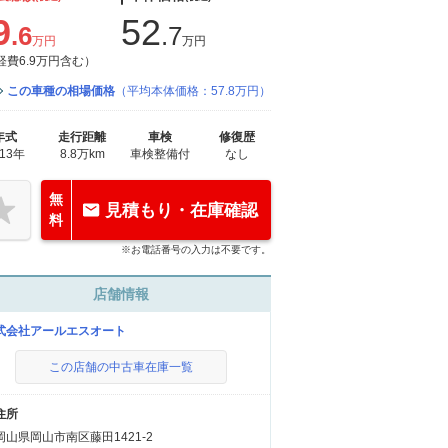
9
52
.6
.7
万円
万円
経費6.9万円含む）
この車種の相場価格
（平均本体価格：57.8万円）
年式
走行距離
車検
修復歴
013年
8.8万km
車検整備付
なし
無
見積もり・在庫確認
料
※お電話番号の入力は不要です。
店舗情報
式会社アールエスオート
この店舗の中古車在庫一覧
住所
岡山県岡山市南区藤田1421-2