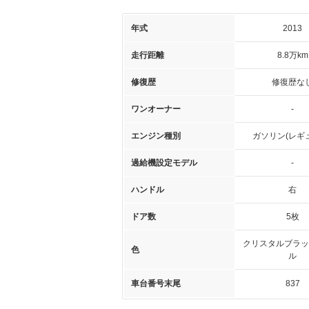
年式
2013
走行距離
8.8万km
修復歴
修復歴な
ワンオーナー
-
エンジン種別
ガソリン(レギ
過給機設定モデル
-
ハンドル
右
ドア数
5枚
クリスタルブラッ
色
ル
車台番号末尾
837