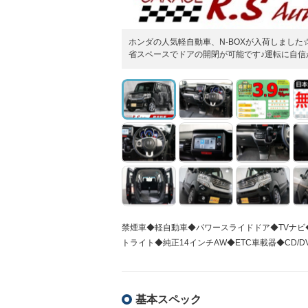
ホンダの人気軽自動車、N-BOXが入荷しまし
省スペースでドアの開閉が可能です♪運転に自信
禁煙車◆軽自動車◆パワースライドドア◆TVナ
トライト◆純正14インチAW◆ETC車載器◆CD/D
基本スペック