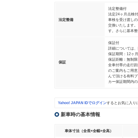
法定整備付
法定24ヶ月点検
法定整備
車検を受け渡しの
交換いたします。
す。さらに基本整
保証付
詳細については、
保証期間：12ヶ
保証距離：無制限
保証
全車付帯の走行距
のご案内もご用意
んで頂ける有料プ
カー保証期間内の
Yahoo! JAPAN IDでログイン
するとお気に入り
新車時の基本情報
車体寸法（全長×全幅×全高）