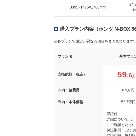
24
3395×1475×1780mm
-
購入プラン内容（ホンダ N-BOX 
※各プランで設定が異なる項目をまとめています
プラン名
基本プラ
59
.6
支払総額（税込）
万
※内：諸費用
6
.9
万円
※内：本体価格
52
.7
万円
保証付
詳細については、
にご確認ください
保証期間：12ヶ
保証距離：無制限