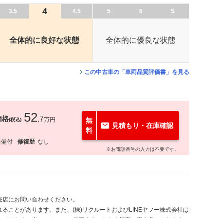
4
3.5
4.5
5
6
S
全体的に良好な状態
全体的に優良な状態
この中古車の「車両品質評価書」を見る
52
価格
.7
万円
無
(税込)
見積もり・在庫確認
料
整備付
修復歴
なし
※お電話番号の入力は不要です。
売店にお問い合わせください。
ることがあります。また、(株)リクルートおよびLINEヤフー株式会社は