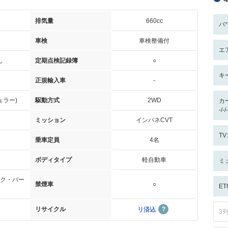
排気量
660cc
パ
車検
車検整備付
エ
し
定期点検記録簿
○
キ
正規輸入車
-
ュラー)
駆動方式
2WD
カ
-/
ミッション
インパネCVT
T
乗車定員
4名
ボディタイプ
軽自動車
ミ
ク・パー
禁煙車
○
ET
リサイクル
リ済込
3