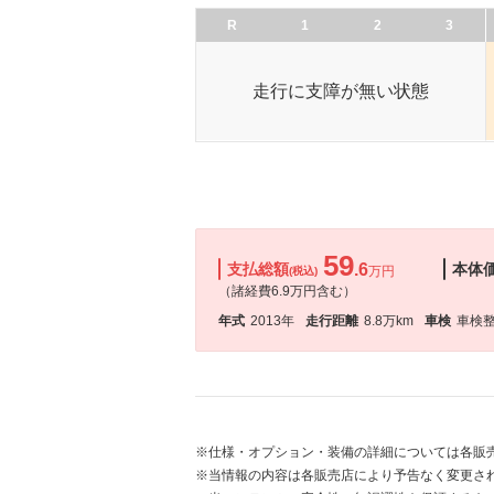
R
1
2
3
走行に支障が無い状態
59
支払総額
.6
本体
万円
(税込)
（諸経費6.9万円含む）
年式
2013年
走行距離
8.8万km
車検
車検
※仕様・オプション・装備の詳細については各販
※当情報の内容は各販売店により予告なく変更され