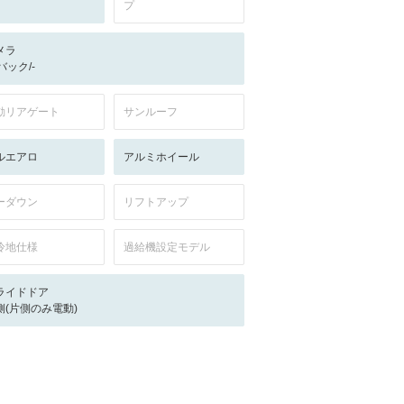
プ
メラ
-/バック/-
動リアゲート
サンルーフ
ルエアロ
アルミホイール
ーダウン
リフトアップ
冷地仕様
過給機設定モデル
ライドドア
側(片側のみ電動)