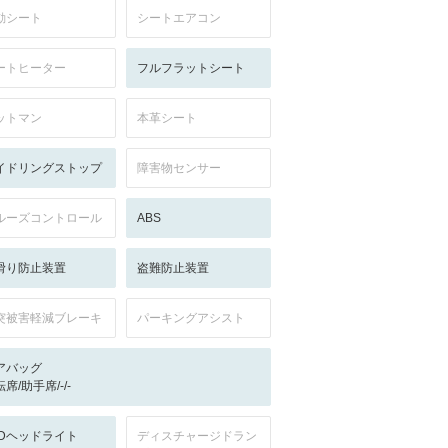
動シート
シートエアコン
ートヒーター
フルフラットシート
ットマン
本革シート
イドリングストップ
障害物センサー
ルーズコントロール
ABS
滑り防止装置
盗難防止装置
突被害軽減ブレーキ
パーキングアシスト
アバッグ
席/助手席/-/-
EDヘッドライト
ディスチャージドラン