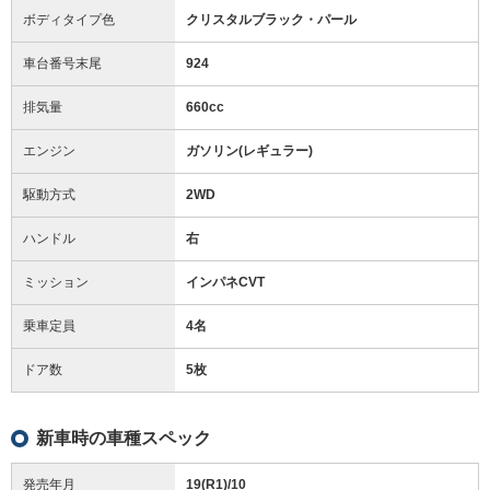
ボディタイプ色
クリスタルブラック・パール
車台番号末尾
924
排気量
660cc
エンジン
ガソリン(レギュラー)
駆動方式
2WD
ハンドル
右
ミッション
インパネCVT
乗車定員
4名
ドア数
5枚
新車時の車種スペック
発売年月
19(R1)/10