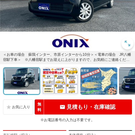
＜お車の場合 蘇我インター、市原インターから10分＞＜電車の場合 JR八幡
宿駅下車＞ ※八幡宿駅までお迎えに上がりますので、お気軽にご連絡くださ
い。
無
見積もり・在庫確認
料
※お電話番号の入力は不要です。
支払総額（税込）
本体価格（税込）