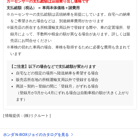
カーセンサーの支払総額は店頭乗り出し価格です
支払総額（税込） ＝ 車両本体価格＋諸費用
※カーセンサーの支払総額は店頭納車を前提にしています。自宅への納車
をご希望された場合などは、別途納車費用がかかります
※販売店の所在する所轄運輸支局以外で登録する際や、車の定置場所、登
録月によって、手数料や税金の額が異なる場合があります。詳しくは販
売店にお問合せください
※車検の切れた車両の場合、車検を取得するために必要な費用も含まれて
います
【ご注意】以下の場合などで支払総額が変わります
自宅などの指定の場所へ陸送納車を希望する場合
販売店所在地の所轄運輸支局以外で登録する場合
商談～契約～登録の間に「登録月」がずれる場合
（登録月が3月から4月にずれる場合は自動車税の額が大きく上がり
ます）
[ 情報提供：(株)リクルート ]
ホンダ N-BOXジョイのカタログを見る