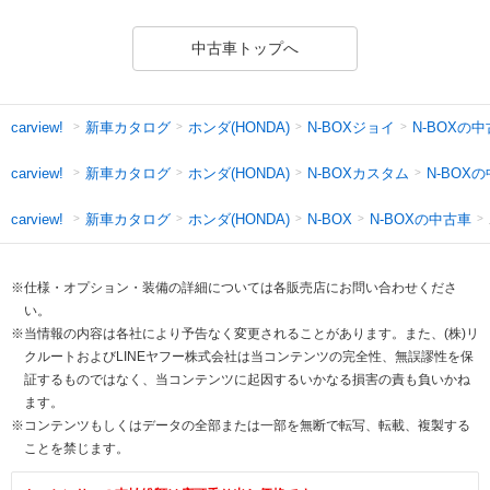
中古車トップへ
新車カタログ
ホンダ(HONDA)
N-BOXジョイ
N-BOXの
carview!
新車カタログ
ホンダ(HONDA)
N-BOXカスタム
N-BOX
carview!
新車カタログ
ホンダ(HONDA)
N-BOXの中古車
carview!
N-BOX
※仕様・オプション・装備の詳細については各販売店にお問い合わせくださ
い。
※当情報の内容は各社により予告なく変更されることがあります。また、(株)リ
クルートおよびLINEヤフー株式会社は当コンテンツの完全性、無誤謬性を保
証するものではなく、当コンテンツに起因するいかなる損害の責も負いかね
ます。
※コンテンツもしくはデータの全部または一部を無断で転写、転載、複製する
ことを禁じます。