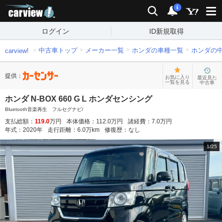
carview!
検索
通知
i
ログイン
ID新規取得
中古車トップ
メーカー一覧
ホンダの車種一覧
ホンダの
carview!
提供：
お気に入り
最近見た
一覧を見る
中古車
ホンダ N-BOX 660 G L ホンダセンシング
Bluetooth音楽再生 フルセグナビ/
支払総額：
119.0
万円
本体価格：
112.0
万円
諸経費：
7.0
万円
年式：
2020
年
走行距離：
6.0
万km
修復歴：
なし
1
/
25