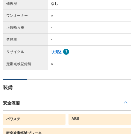
修復歴
なし
ワンオーナー
○
正規輸入車
-
禁煙車
-
リサイクル
リ済込
定期点検記録簿
○
装備
安全装備
ABS
パワステ
衝突被害軽減ブレーキ