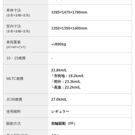
車体寸法
3395
×
1475
×
1790
mm
(全長×全幅×全高)
室内寸法
1350
×
1350
×
1400
mm
(全長×全幅×全高)
車両重量
-/-/890
kg
(AT×MT×CVT)
10・15燃費
-
21.8km/L
└市街地：19.2km/L
WLTC燃費
└郊外：23.3km/L
└高速：22.2km/L
JC08燃費
27.0km/L
使用燃料
レギュラー
駆動方式
前輪駆動（FF）