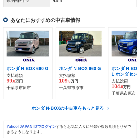
最小回転半径
4.5
m
あなたにおすすめの中古車情報
ホンダ N-BOX 660 G
ホンダ N-BOX 660 G
ホンダ N-BOX 
L ホンダセン
支払総額
支払総額
99
109
支払総額
.8
万円
.8
万円
104
.8
万円
千葉県市原市
千葉県市原市
千葉県市原市
ホンダ N-BOXの中古車をもっと見る
Yahoo! JAPAN IDでログイン
するとお気に入りに登録や複数見積もりがで
きるようになります。