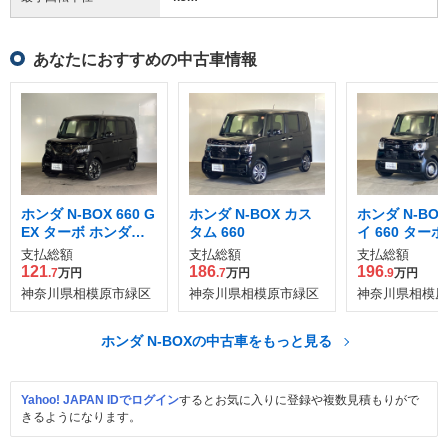
あなたにおすすめの中古車情報
ホンダ N-BOX 660 G
ホンダ N-BOX カス
ホンダ N-BO
EX ターボ ホンダセ
タム 660
イ 660 ター
ンシング
ーン
支払総額
支払総額
支払総額
121
186
196
.7
万円
.7
万円
.9
万円
神奈川県相模原市緑区
神奈川県相模原市緑区
神奈川県相模原
ホンダ N-BOXの中古車をもっと見る
Yahoo! JAPAN IDでログイン
するとお気に入りに登録や複数見積もりがで
きるようになります。