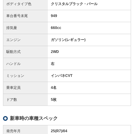
ボディタイプ色
クリスタルブラック・パール
車台番号末尾
949
排気量
660cc
エンジン
ガソリン(レギュラー)
駆動方式
2WD
ハンドル
右
ミッション
インパネCVT
乗車定員
4名
ドア数
5枚
新車時の車種スペック
発売年月
25(R7)/04