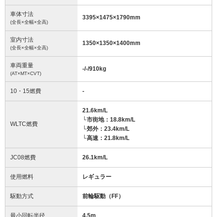
車体寸法
3395
×
1475
×
1790
mm
(全長×全幅×全高)
室内寸法
1350
×
1350
×
1400
mm
(全長×全幅×全高)
車両重量
-/-/910
kg
(AT×MT×CVT)
10・15燃費
-
21.6km/L
└市街地：18.8km/L
WLTC燃費
└郊外：23.4km/L
└高速：21.8km/L
JC08燃費
26.1km/L
使用燃料
レギュラー
駆動方式
前輪駆動（FF）
最小回転半径
4.5
m