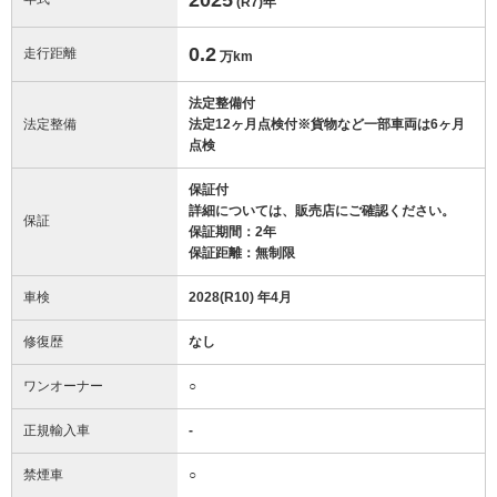
(R7)
年
0.2
走行距離
万km
法定整備付
法定整備
法定12ヶ月点検付※貨物など一部車両は6ヶ月
点検
保証付
詳細については、販売店にご確認ください。
保証
保証期間：2年
保証距離：無制限
車検
2028(R10) 年4月
修復歴
なし
ワンオーナー
○
正規輸入車
-
禁煙車
○