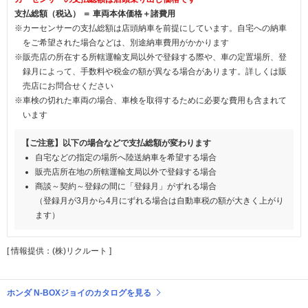
支払総額（税込） ＝ 車両本体価格＋諸費用
※カーセンサーの支払総額は店頭納車を前提にしています。自宅への納車
をご希望された場合などは、別途納車費用がかかります
※販売店の所在する所轄運輸支局以外で登録する際や、車の定置場所、登
録月によって、手数料や税金の額が異なる場合があります。詳しくは販
売店にお問合せください
※車検の切れた車両の場合、車検を取得するために必要な費用も含まれて
います
【ご注意】以下の場合などで支払総額が変わります
自宅などの指定の場所へ陸送納車を希望する場合
販売店所在地の所轄運輸支局以外で登録する場合
商談～契約～登録の間に「登録月」がずれる場合
（登録月が3月から4月にずれる場合は自動車税の額が大きく上がり
ます）
[ 情報提供：(株)リクルート ]
ホンダ N-BOXジョイのカタログを見る