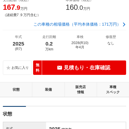
167
160
.9
.0
万円
万円
（諸経費7 .9 万円含む）
この車種の相場価格（平均本体価格：171万円）
年式
走行距離
車検
修復歴
2025
0.2
2028(R10)
なし
年4月
(R7)
万km
無
見積もり・在庫確認
料
販売店
車種
状態
装備
情報
スペック
状態
2025
年式