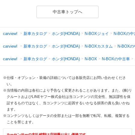
中古車トップへ
新車カタログ
ホンダ(HONDA)
N-BOXジョイ
N-BOXの
carview!
新車カタログ
ホンダ(HONDA)
N-BOXカスタム
N-BOX
carview!
新車カタログ
ホンダ(HONDA)
N-BOXの中古車
carview!
N-BOX
※仕様・オプション・装備の詳細については各販売店にお問い合わせくださ
い。
※当情報の内容は各社により予告なく変更されることがあります。また、(株)リ
クルートおよびLINEヤフー株式会社は当コンテンツの完全性、無誤謬性を保
証するものではなく、当コンテンツに起因するいかなる損害の責も負いかね
ます。
※コンテンツもしくはデータの全部または一部を無断で転写、転載、複製する
ことを禁じます。
カーセンサーの支払総額は店頭乗り出し価格です