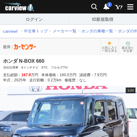
carview!
検索
通知
i
ログイン
ID新規取得
中古車トップ
メーカー一覧
ホンダの車種一覧
ホンダの
carview!
提供：
お気に入り
最近見た
一覧を見る
中古車
ホンダ N-BOX 660
当社社用車 8インチナビ ETC フルセグTV/
支払総額：
167.9
万円
本体価格：
160.0
万円
諸経費：
7.9
万円
年式：
2025
年
走行距離：
0.2
万km
修復歴：
なし
1
/
20