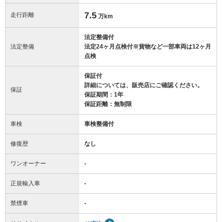
7.5
走行距離
万km
法定整備付
法定整備
法定24ヶ月点検付※貨物など一部車両は12ヶ月
点検
保証付
詳細については、販売店にご確認ください。
保証
保証期間：1年
保証距離：無制限
車検
車検整備付
修復歴
なし
ワンオーナー
-
正規輸入車
-
禁煙車
-