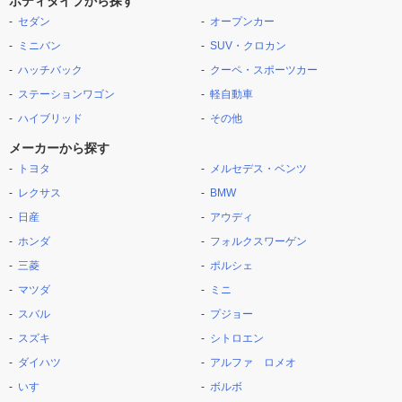
ボディタイプから探す
セダン
オープンカー
ミニバン
SUV・クロカン
ハッチバック
クーペ・スポーツカー
ステーションワゴン
軽自動車
ハイブリッド
その他
メーカーから探す
トヨタ
メルセデス・ベンツ
レクサス
BMW
日産
アウディ
ホンダ
フォルクスワーゲン
三菱
ポルシェ
マツダ
ミニ
スバル
プジョー
スズキ
シトロエン
ダイハツ
アルファ ロメオ
いすゞ
ボルボ