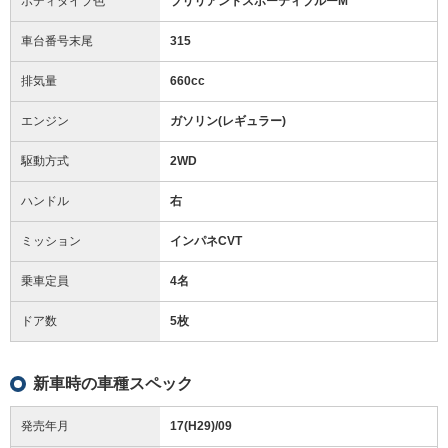
ボディタイプ色
ブリリアントスポーティブルーM
車台番号末尾
315
排気量
660cc
エンジン
ガソリン(レギュラー)
駆動方式
2WD
ハンドル
右
ミッション
インパネCVT
乗車定員
4名
ドア数
5枚
新車時の車種スペック
発売年月
17(H29)/09