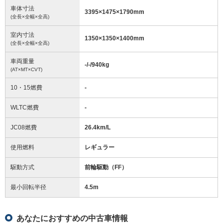
車体寸法
3395
×
1475
×
1790
mm
(全長×全幅×全高)
室内寸法
1350
×
1350
×
1400
mm
(全長×全幅×全高)
車両重量
-/-/940
kg
(AT×MT×CVT)
10・15燃費
-
WLTC燃費
-
JC08燃費
26.4km/L
使用燃料
レギュラー
駆動方式
前輪駆動（FF）
最小回転半径
4.5
m
あなたにおすすめの中古車情報