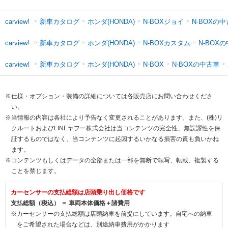
新車カタログ
ホンダ(HONDA)
N-BOXジョイ
N-BOXの
carview!
新車カタログ
ホンダ(HONDA)
N-BOXカスタム
N-BOX
carview!
新車カタログ
ホンダ(HONDA)
N-BOXの中古車
carview!
N-BOX
※仕様・オプション・装備の詳細については各販売店にお問い合わせくださ
い。
※当情報の内容は各社により予告なく変更されることがあります。また、(株)リ
クルートおよびLINEヤフー株式会社は当コンテンツの完全性、無誤謬性を保
証するものではなく、当コンテンツに起因するいかなる損害の責も負いかね
ます。
※コンテンツもしくはデータの全部または一部を無断で転写、転載、複製する
ことを禁じます。
カーセンサーの支払総額は店頭乗り出し価格です
支払総額（税込） ＝ 車両本体価格＋諸費用
※カーセンサーの支払総額は店頭納車を前提にしています。自宅への納車
をご希望された場合などは、別途納車費用がかかります