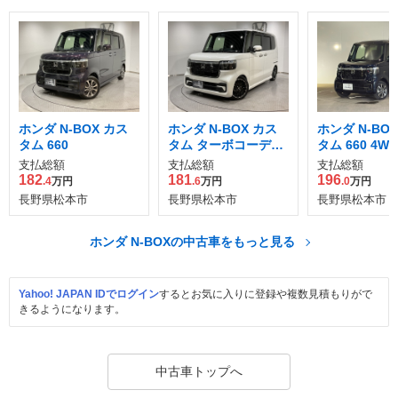
ホンダ N-BOX カス
ホンダ N-BOX カス
ホンダ N-BO
タム 660
タム ターボコーディ
タム 660 4WD
ネートスタイル(
支払総額
支払総額
支払総額
182
181
196
.4
万円
.6
万円
.0
万円
長野県松本市
長野県松本市
長野県松本市
ホンダ N-BOXの中古車をもっと見る
Yahoo! JAPAN IDでログイン
するとお気に入りに登録や複数見積もりがで
きるようになります。
中古車トップへ