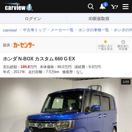
carview!
検索
通知
i
ログイン
ID新規取得
中古車トップ
メーカー一覧
ホンダの車種一覧
ホンダの
carview!
提供：
お気に入り
最近見た
一覧を見る
中古車
ホンダ N-BOX カスタム 660 G EX
支払総額：
105.9
万円
本体価格：
96.0
万円
諸経費：
9.9
万円
年式：
2017
年
走行距離：
7.5
万km
修復歴：
なし
1
/
20