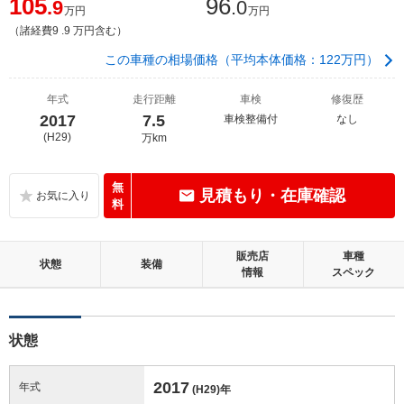
105
96
.9
.0
万円
万円
（諸経費9 .9 万円含む）
この車種の相場価格（平均本体価格：122万円）
年式
走行距離
車検
修復歴
2017
7.5
車検整備付
なし
(H29)
万km
無
見積もり・在庫確認
料
販売店
車種
状態
装備
情報
スペック
状態
2017
年式
(H29)
年