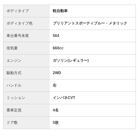
ボディタイプ
軽自動車
ボディタイプ色
ブリリアントスポーティブルー・メタリック
車台番号末尾
564
排気量
660cc
エンジン
ガソリン(レギュラー)
駆動方式
2WD
ハンドル
右
ミッション
インパネCVT
乗車定員
4名
ドア数
5枚