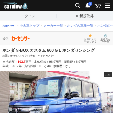
carview!
検索
通知
i
ログイン
ID新規取得
中古車トップ
メーカー一覧
ホンダの車種一覧
ホンダの
carview!
提供：
お気に入り
最近見た
一覧を見る
中古車
ホンダ N-BOX カスタム 660 G L ホンダセンシング
純正GathersフルセグTVナビ バックカメラ/
支払総額：
103.8
万円
本体価格：
96.9
万円
諸経費：
6.9
万円
年式：
2017
年
走行距離：
6.1
万km
修復歴：
なし
1
/
25