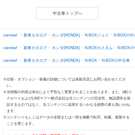
中古車トップへ
新車カタログ
ホンダ(HONDA)
N-BOXジョイ
N-BOXの
carview!
新車カタログ
ホンダ(HONDA)
N-BOXカスタム
N-BOX
carview!
新車カタログ
ホンダ(HONDA)
N-BOXの中古車
carview!
N-BOX
※仕様・オプション・装備の詳細については各販売店にお問い合わせくださ
い。
※当情報の内容は各社により予告なく変更されることがあります。また、(株)リ
クルートおよびLINEヤフー株式会社は当コンテンツの完全性、無誤謬性を保
証するものではなく、当コンテンツに起因するいかなる損害の責も負いかね
ます。
※コンテンツもしくはデータの全部または一部を無断で転写、転載、複製する
ことを禁じます。