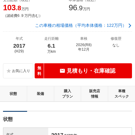
103
96
.8
.9
万円
万円
（諸経費6 .9 万円含む）
この車種の相場価格（平均本体価格：122万円）
年式
走行距離
車検
修復歴
2017
6.1
2026(R8)
なし
年12月
(H29)
万km
無
見積もり・在庫確認
料
購入
販売店
車種
状態
装備
プラン
情報
スペック
状態
2017
年式