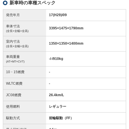
新車時の車種スペック
発売年月
17(H29)/09
車体寸法
3395
×
1475
×
1790
mm
(全長×全幅×全高)
室内寸法
1350
×
1350
×
1400
mm
(全長×全幅×全高)
車両重量
-/-/910
kg
(AT×MT×CVT)
10・15燃費
-
WLTC燃費
-
JC08燃費
26.4km/L
使用燃料
レギュラー
駆動方式
前輪駆動（FF）