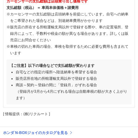
カーセンサーの支払総額は店頭乗り出し価格です
支払総額（税込） ＝ 車両本体価格＋諸費用
※カーセンサーの支払総額は店頭納車を前提にしています。自宅への納車
をご希望された場合などは、別途納車費用がかかります
※販売店の所在する所轄運輸支局以外で登録する際や、車の定置場所、登
録月によって、手数料や税金の額が異なる場合があります。詳しくは販
売店にお問合せください
※車検の切れた車両の場合、車検を取得するために必要な費用も含まれて
います
【ご注意】以下の場合などで支払総額が変わります
自宅などの指定の場所へ陸送納車を希望する場合
販売店所在地の所轄運輸支局以外で登録する場合
商談～契約～登録の間に「登録月」がずれる場合
（登録月が3月から4月にずれる場合は自動車税の額が大きく上がり
ます）
[ 情報提供：(株)リクルート ]
ホンダ N-BOXジョイのカタログを見る