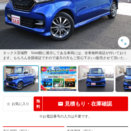
タックス宮城野 Vivid館に展示してある車両には、全車無料保証が付いており
ます。もちろん全国保証ですので遠方の方もご安心下さい♪販売させて頂いた車
両は、しっかりと整備し...
無
見積もり・在庫確認
料
※お電話番号の入力は不要です。
支払総額（税込）
本体価格（税込）