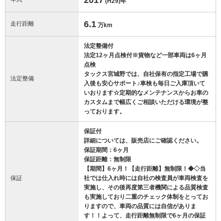
(H29)
年
6.1
走行距離
万km
法定整備付
法定12ヶ月点検付※貨物など一部車両は6ヶ月
点検
タックス宮城野では、自社保有の指定工場で購
法定整備
入後も安心サポート♪車検も毎日ご入庫頂いて
いおります☆定期的なメンテナンスからお車の
カスタムまで幅広くご相談いただける環境が整
っております。
保証付
詳細については、販売店にご確認ください。
保証期間：6ヶ月
保証距離：無制限
【期間】6ヶ月！【走行距離】無制限！◆◇当
保証
社では仕入れ時には自社の検査員が車両検査を
実施し、その後再度第三者機関による品質検査
も実施しており二重のチェック体制をとってお
りますので、車両の品質には自信がありま
す！！よって、走行距離無制限で6ヶ月の保証