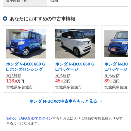
最小回転半径
4.5
m
あなたにおすすめの中古車情報
ホンダ N-BOX 660 G
ホンダ N-BOX 660 G
ホンダ N-BOX 
L ホンダセンシング
Lパッケージ
Lパッケージ
支払総額
支払総額
支払総額
118
45
89
.8
万円
.8
万円
.0
万円
宮城県多賀城市
宮城県多賀城市
宮城県多賀城市
ホンダ N-BOXの中古車をもっと見る
Yahoo! JAPAN IDでログイン
するとお気に入りに登録や複数見積もりがで
きるようになります。