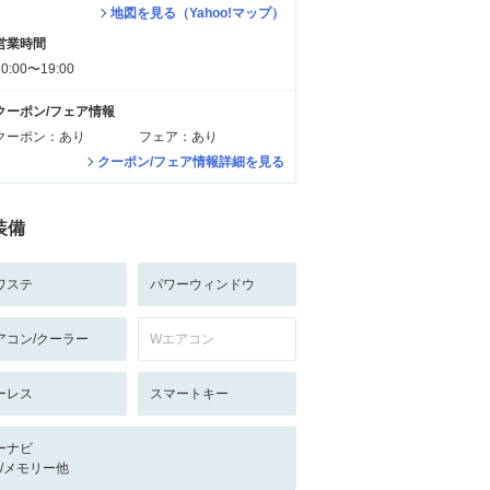
地図を見る（Yahoo!マップ）
営業時間
10:00〜19:00
クーポン/フェア情報
クーポン：あり
フェア：あり
クーポン/フェア情報詳細を見る
装備
ワステ
パワーウィンドウ
アコン/クーラー
Wエアコン
ーレス
スマートキー
ーナビ
-/-/メモリー他