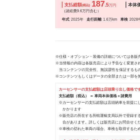
187
支払総額
.5
本体
万円
(税込)
（諸経費9.6万円含む）
年式
2025年
走行距離
1.6万km
車検
2028
※仕様・オプション・装備の詳細については各販
※当情報の内容は各販売店により予告なく変更され
当コンテンツの完全性、無誤謬性を保証するも
※コンテンツもしくはデータの全部または一部を
カーセンサーの支払総額は店頭乗り出し価格で
支払総額（税込） ＝ 車両本体価格＋諸費用
※カーセンサーの支払総額は店頭納車を前提に
かかります
※販売店の所在する所轄運輸支局以外で登録す
合があります。詳しくは販売店にお問合せく
※車検の切れた車両の場合、車検を取得するた