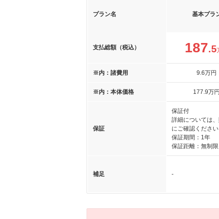
プラン名
基本プラ
187
.5
支払総額（税込）
※内：諸費用
9
.6
万円
※内：本体価格
177
.9
万
保証付
詳細については、
保証
にご確認ください
保証期間：1年
保証距離：無制限
補足
-