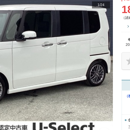
1
/
24
1
（諸
2
（