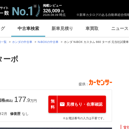
掲載レビュー
326,009
件
時点
※新車カタログのある自動車総合情報
2026.08.09
ログ
中古車検索
新車見積り
車買取
ニュース
種一覧
ホンダの中古車
N-BOXの中古車
ホンダ N-BOX カスタム 660 ターボ 元当社試乗
 ターボ
提供：
177
価格
.9
万円
無
(税込)
見積もり・在庫確認
料
年2月
修復歴
なし
※お電話番号の入力は不要です。
支