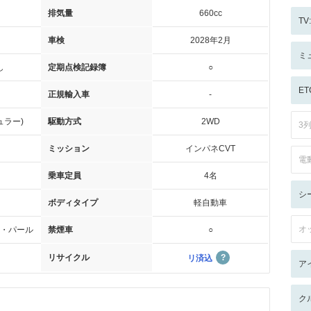
排気量
660cc
T
車検
2028年2月
ミ
し
定期点検記録簿
○
ET
正規輸入車
-
ュラー)
駆動方式
2WD
3
ミッション
インパネCVT
電
乗車定員
4名
シ
ボディタイプ
軽自動車
オ
・パール
禁煙車
○
リサイクル
リ済込
ア
ク