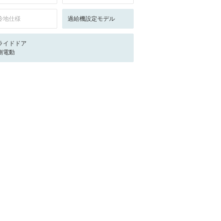
冷地仕様
過給機設定モデル
ライドドア
側電動