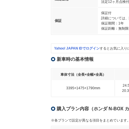
法定12ヶ月点検
保証付
詳細については、
保証
保証期間：1年
保証距離：無制限
Yahoo! JAPAN IDでログイン
するとお気に入り
新車時の基本情報
車体寸法（全長×全幅×全高）
24
3395×1475×1790mm
20
購入プラン内容（ホンダ N-BOX 
※各プランで設定が異なる項目をまとめています