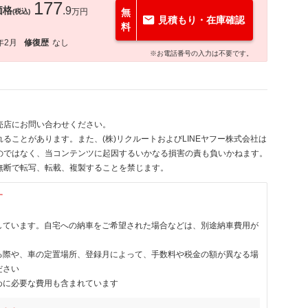
177
価格
.9
万円
無
(税込)
見積もり・在庫確認
料
年2月
修復歴
なし
※お電話番号の入力は不要です。
売店にお問い合わせください。
ることがあります。また、(株)リクルートおよびLINEヤフー株式会社は
のではなく、当コンテンツに起因するいかなる損害の責も負いかねます。
無断で転写、転載、複製することを禁じます。
す
しています。自宅への納車をご希望された場合などは、別途納車費用が
る際や、車の定置場所、登録月によって、手数料や税金の額が異なる場
ださい
めに必要な費用も含まれています