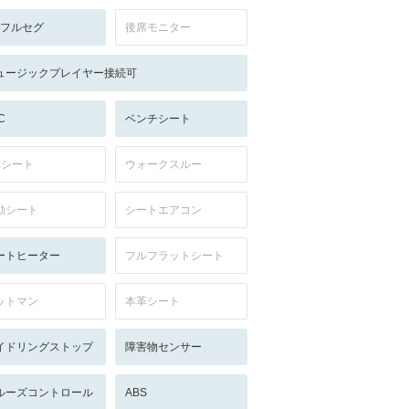
V:フルセグ
後席モニター
ュージックプレイヤー接続可
C
ベンチシート
列シート
ウォークスルー
動シート
シートエアコン
ートヒーター
フルフラットシート
ットマン
本革シート
イドリングストップ
障害物センサー
ルーズコントロール
ABS