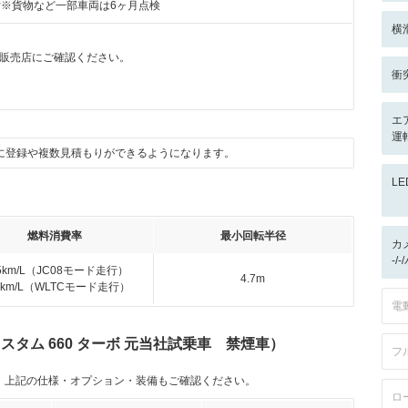
付※貨物など一部車両は6ヶ月点検
横
販売店にご確認ください。
衝
エ
運
に登録や複数見積もりができるようになります。
L
燃料消費率
最小回転半径
カ
-/
.5km/L（JC08モード走行）
4.7m
.3km/L（WLTCモード走行）
電
カスタム 660 ターボ 元当社試乗車 禁煙車）
フ
。上記の仕様・オプション・装備もご確認ください。
ロ