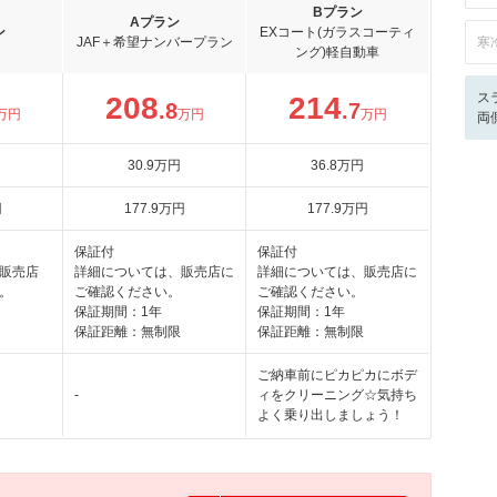
Bプラン
Aプラン
ン
EXコート(ガラスコーティ
JAF＋希望ナンバープラン
寒
ング)軽自動車
ス
208
214
.8
.7
万円
万円
万円
両
30
.9
万円
36
.8
万円
円
177
.9
万円
177
.9
万円
保証付
保証付
販売店
詳細については、販売店に
詳細については、販売店に
。
ご確認ください。
ご確認ください。
保証期間：1年
保証期間：1年
保証距離：無制限
保証距離：無制限
ご納車前にピカピカにボデ
-
ィをクリーニング☆気持ち
よく乗り出しましょう！