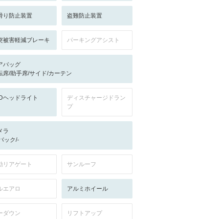
滑り防止装置
盗難防止装置
突被害軽減ブレーキ
パーキングアシスト
アバッグ
転席/助手席/サイド/カーテン
EDヘッドライト
ディスチャージドラン
プ
メラ
-/バック/-
動リアゲート
サンルーフ
ルエアロ
アルミホイール
ーダウン
リフトアップ