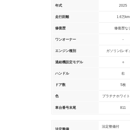
年式
2025
走行距離
1.6万km
修復歴
修復歴な
ワンオーナー
-
エンジン種別
ガソリン(レギ
過給機設定モデル
○
ハンドル
右
ドア数
5枚
色
プラチナホワイト
車台番号末尾
811
法定整備付
法定整備