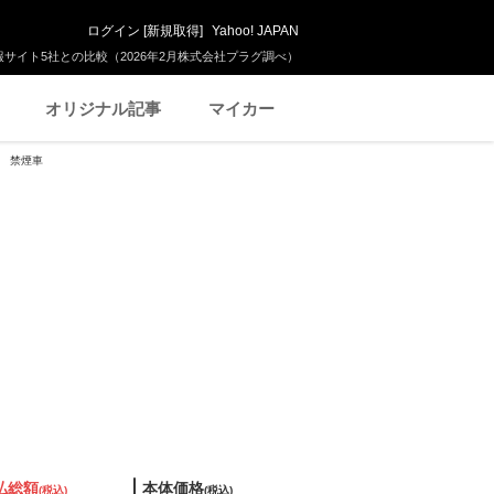
ログイン
[
新規取得
]
Yahoo! JAPAN
サイト5社との比較（2026年2月株式会社プラグ調べ）
オリジナル記事
マイカー
車 禁煙車
払総額
本体価格
(税込)
(税込)