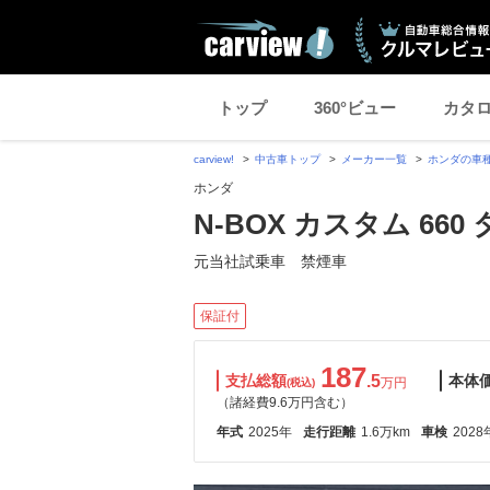
トップ
360°ビュー
カタ
carview!
中古車トップ
メーカー一覧
ホンダの車
ホンダ
N-BOX カスタム 660
元当社試乗車 禁煙車
保証付
187
支払総額
.5
本体
万円
(税込)
（諸経費9.6万円含む）
年式
2025年
走行距離
1.6万km
車検
2028