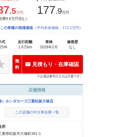
87
177
.5
.9
万円
万円
経費9.6万円含む）
この車種の相場価格
（平均本体価格：172.1万円）
年式
走行距離
車検
修復歴
025年
1.6万km
2028年2月
なし
無
見積もり・在庫確認
料
※お電話番号の入力は不要です。
店舗情報
株）ホンダカーズ三重松阪大塚店
この店舗の中古車在庫一覧
住所
三重県松阪市大塚町381-1