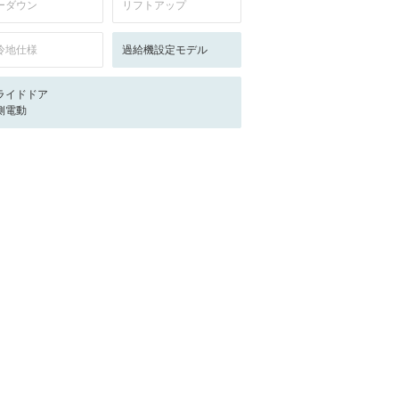
ーダウン
リフトアップ
冷地仕様
過給機設定モデル
ライドドア
側電動