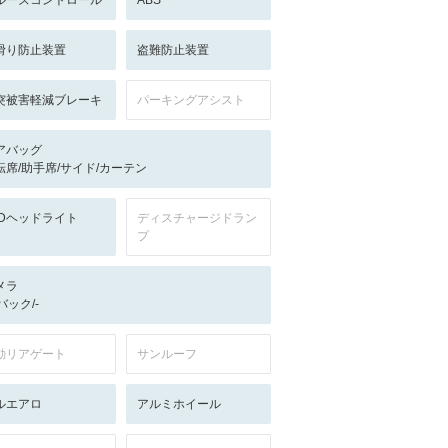
ルーズコントロール
ABS
滑り防止装置
盗難防止装置
突被害軽減ブレーキ
パーキングアシスト
アバッグ
転席/助手席/サイド/カーテン
EDヘッドライト
ディスチャージドラン
プ
メラ
-/バック/-
動リアゲート
サンルーフ
ルエアロ
アルミホイール