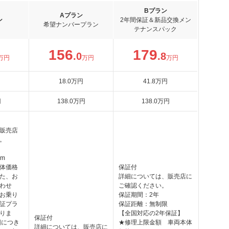
Bプラン
Aプラン
ン
2年間保証＆新品交換メン
希望ナンバープラン
テナンスパック
156
179
.0
.8
万円
万円
万円
18
.0
万円
41
.8
万円
円
138
.0
万円
138
.0
万円
販売店
。
km
体価格
保証付
た、お
詳細については、販売店に
わせ
ご確認ください。
お乗り
保証期間：2年
証プラ
保証距離：無制限
りま
【全国対応の2年保証】
保証付
囲につき
★修理上限金額 車両本体
詳細については、販売店に