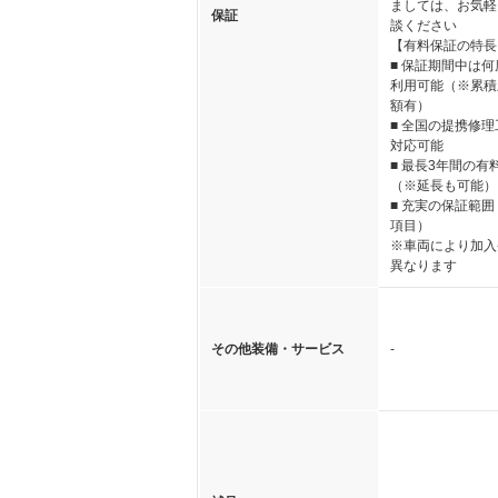
ましては、お気軽
保証
談ください
【有料保証の特長
■ 保証期間中は
利用可能（※累積
額有）
■ 全国の提携修
対応可能
■ 最長3年間の有
（※延長も可能）
■ 充実の保証範囲
項目）
※車両により加入
異なります
その他装備・サービス
-