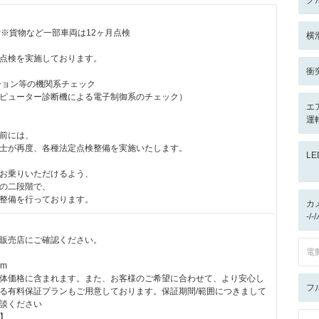
ク
付※貨物など一部車両は12ヶ月点検
横
点検を実施しております。
衝
ション等の機関系チェック
ピューター診断機による電子制御系のチェック）
エ
運
前には、
士が再度、各種法定点検整備を実施いたします。
L
お乗りいただけるよう、
の二段階で、
整備を行っております。
カ
-/
販売店にご確認ください。
電
km
体価格に含まれます。また、お客様のご希望に合わせて、より安心し
フ
る有料保証プランもご用意しております。保証期間/範囲につきまして
談ください
】