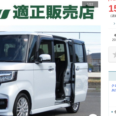
1
/
22
1
（諸
2
ク
J