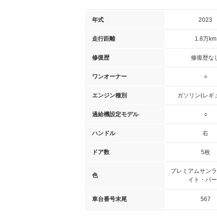
年式
2023
走行距離
1.8万km
修復歴
修復歴な
ワンオーナー
○
エンジン種別
ガソリン(レギ
過給機設定モデル
○
ハンドル
右
ドア数
5枚
プレミアムサンラ
色
イト・パー
車台番号末尾
567