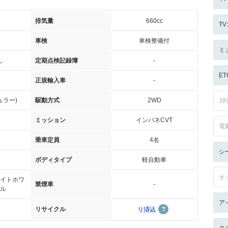
排気量
660cc
T
車検
車検整備付
ミ
し
定期点検記録簿
-
ET
正規輸入車
-
ュラー)
駆動方式
2WD
3
ミッション
インパネCVT
電
乗車定員
4名
シ
ボディタイプ
軽自動車
オ
イトホワ
禁煙車
-
ル
ア
リサイクル
リ済込