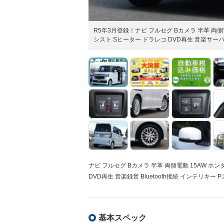
R5年3月登録！ナビ フルセグ Bカメラ 半革 両側
シスト Sヒーター ドラレコ DVD再生 音楽サーバー
ナビ フルセグ Bカメラ 半革 両側電動 15AW ホ
DVD再生 音楽録音 Bluetooth接続 インテリキー 
基本スペック