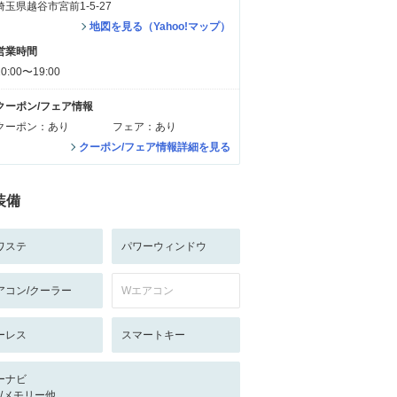
埼玉県越谷市宮前1-5-27
地図を見る（Yahoo!マップ）
営業時間
10:00〜19:00
クーポン/フェア情報
クーポン：あり
フェア：あり
クーポン/フェア情報詳細を見る
装備
ワステ
パワーウィンドウ
アコン/クーラー
Wエアコン
ーレス
スマートキー
ーナビ
-/-/メモリー他