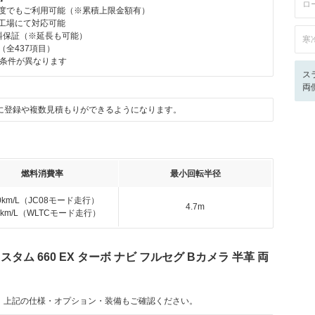
ロ
何度でもご利用可能（※累積上限金額有）
理工場にて対応可能
有料保証（※延長も可能）
寒
（全437項目）
条件が異なります
ス
両
に登録や複数見積もりができるようになります。
燃料消費率
最小回転半径
.0km/L（JC08モード走行）
4.7m
.2km/L（WLTCモード走行）
タム 660 EX ターボ ナビ フルセグ Bカメラ 半革 両
。上記の仕様・オプション・装備もご確認ください。