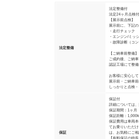
法定整備付
法定24ヶ月点検
【展示前点検】
展示前に、下記の
・走行チェック
・エンジン/ミッ
・故障診断（コン
法定整備
【ご納車前整備】
ご成約後、ご納車
認証工場にて整備
お客様に安心して
展示前・ご納車前
しっかりと点検・
保証付
詳細については、
保証期間：1ヶ月
保証距離：1,000
保証費用は車両本
てお乗りいただけ
保証
は、お気軽にご相
【有料保証の特長