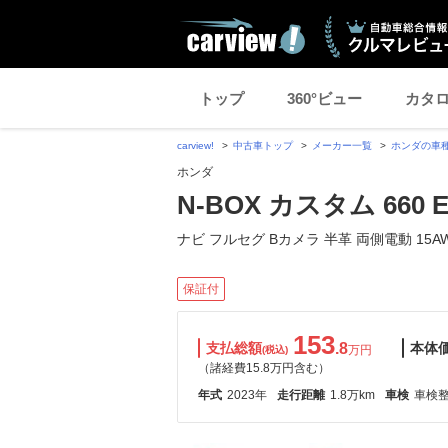
トップ
360°ビュー
カタ
carview!
中古車トップ
メーカー一覧
ホンダの車
ホンダ
N-BOX カスタム 660 
ナビ フルセグ Bカメラ 半革 両側電動 15A
保証付
153
支払総額
.8
本体
万円
(税込)
（諸経費15.8万円含む）
年式
2023年
走行距離
1.8万km
車検
車検