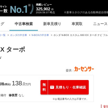
掲載レビュー
325,902
件
時点
※新車カタログのある自動車総合情報
2026.08.07
ログ
中古車検索
新車見積り
車買取
ニュース
種一覧
ホンダの中古車
N-BOXの中古車
ホンダ N-BOX カスタム 660 EX ターボ ナビ フ
EX ターボ
W
提供：
138
価格
.0
万円
無
(税込)
見積もり・在庫確認
料
整備付
修復歴
なし
※お電話番号の入力は不要です。
支