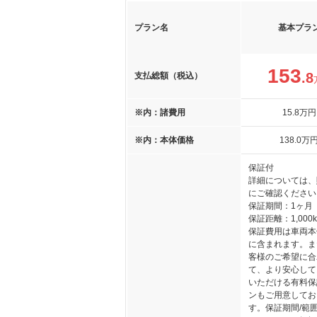
プラン名
基本プラ
153
.8
支払総額（税込）
※内：諸費用
15
.8
万円
※内：本体価格
138
.0
万
保証付
詳細については、
にご確認ください
保証期間：1ヶ月
保証距離：1,000
保証費用は車両本
に含まれます。ま
客様のご希望に合
て、より安心して
いただける有料保
ンもご用意してお
す。保証期間/範