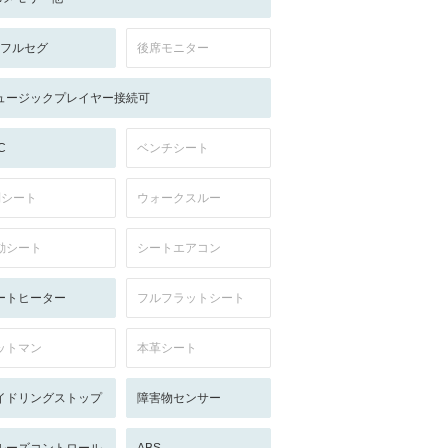
V:フルセグ
後席モニター
ュージックプレイヤー接続可
C
ベンチシート
列シート
ウォークスルー
動シート
シートエアコン
ートヒーター
フルフラットシート
ットマン
本革シート
イドリングストップ
障害物センサー