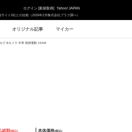
ログイン
[
新規取得
]
Yahoo! JAPAN
サイト5社との比較（2026年2月株式会社プラグ調べ）
オリジナル記事
マイカー
ルセグ Bカメラ 半革 両側電動 15AW
払総額
本体価格
(税込)
(税込)