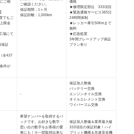
にご相
価格
ご確認ください。
★修理限定部位 333項目
保証期間：1ヶ月
】
★緊急通報サービス365日
保証距離：1,000km
何度でもご
24時間体制
上限金
★レッカー牽引50Kmまで
無料
理工場にて
★応急処置
3年間グレードアップ保証
料保証
プラン有り
（全437
条件が
保証加入整備
バッテリー交換
-
エンジンオイル交換
オイルエレメント交換
ワイパーゴム交換
希望ナンバーを取得するパ
ックです。お好きな数字・
保証加入整備＆業界最大級
思い出の数字をお客様の愛
333項目の保証対象！ハイ
車にも！※一部取得出来な
ブリット機構＆先進安全機