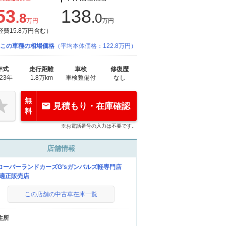
53
138
.8
.0
万円
万円
経費15.8万円含む）
この車種の相場価格
（平均本体価格：122.8万円）
年式
走行距離
車検
修復歴
023年
1.8万km
車検整備付
なし
無
見積もり・在庫確認
料
※お電話番号の入力は不要です。
店舗情報
ローバーランドカーズG’sガンバルズ軽専門店
U適正販売店
この店舗の中古車在庫一覧
住所