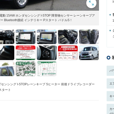
電動 15AW ホンダセンシング I-STOP 障害物センサー レーンキープア
 Bluetooth接続 インテリキー Pスタート パドルS！
パ
エ
ンダセンシング I-STOPレーンキープ Sヒーター 前後ドライブレコーダー
Pスタート
キ
カ
-/