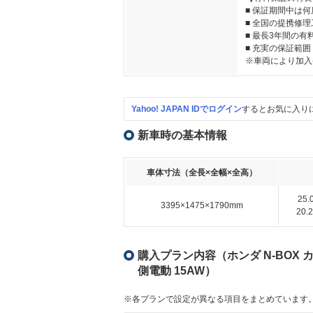
■ 保証期間中は
■ 全国の提携修
■ 最長3年間の
■ 充実の保証範囲
※車両により加入
Yahoo! JAPAN IDでログイン
するとお気に入り
新車時の基本情報
車体寸法（全長×全幅×全高）
25
3395×1475×1790mm
20
購入プラン内容（ホンダ N-BOX カス
側電動 15AW）
※各プランで設定が異なる項目をまとめています