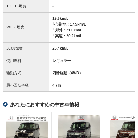
10・15燃費
-
19.8km/L
└市街地：17.5km/L
WLTC燃費
└郊外：21.0km/L
└高速：20.2km/L
JC08燃費
25.4km/L
使用燃料
レギュラー
駆動方式
四輪駆動（4WD）
最小回転半径
4.7
m
あなたにおすすめの中古車情報