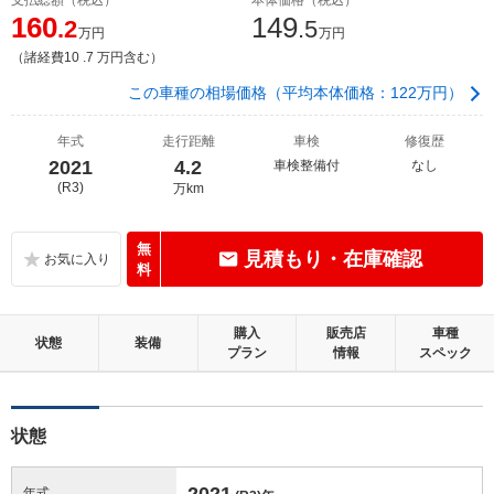
160
149
.2
.5
万円
万円
（諸経費10 .7 万円含む）
この車種の相場価格（平均本体価格：122万円）
年式
走行距離
車検
修復歴
2021
4.2
車検整備付
なし
(R3)
万km
無
見積もり・在庫確認
料
購入
販売店
車種
状態
装備
プラン
情報
スペック
状態
2021
年式