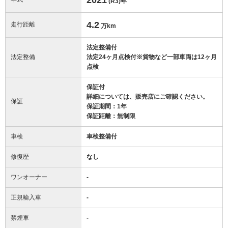
(R3)
年
4.2
走行距離
万km
法定整備付
法定整備
法定24ヶ月点検付※貨物など一部車両は12ヶ月
点検
保証付
詳細については、販売店にご確認ください。
保証
保証期間：1年
保証距離：無制限
車検
車検整備付
修復歴
なし
ワンオーナー
-
正規輸入車
-
禁煙車
-