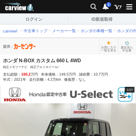
carview!
検索
通知
i
ログイン
ID新規取得
中古車トップ
メーカー一覧
ホンダの車種一覧
ホンダの
carview!
提供：
お気に入り
最近見た
一覧を見る
中古車
ホンダ N-BOX カスタム 660 L 4WD
純正メモリーナビ 純正アルミホイール/
支払総額：
160.2
万円
本体価格：
149.5
万円
諸経費：
10.7
万円
年式：
2021
年
走行距離：
4.2
万km
修復歴：
なし
1
/
20