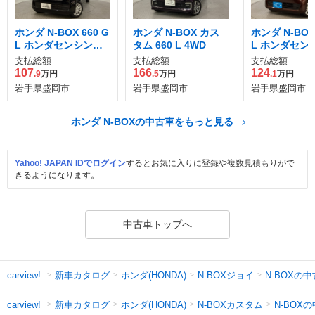
ホンダ N-BOX 660 G
ホンダ N-BOX カス
ホンダ N-BOX 
L ホンダセンシング
タム 660 L 4WD
L ホンダセン
4WD
4WD
支払総額
支払総額
支払総額
107
166
124
.9
万円
.5
万円
.1
万円
岩手県盛岡市
岩手県盛岡市
岩手県盛岡市
ホンダ N-BOXの中古車をもっと見る
Yahoo! JAPAN IDでログイン
するとお気に入りに登録や複数見積もりがで
きるようになります。
中古車トップへ
新車カタログ
ホンダ(HONDA)
N-BOXジョイ
N-BOXの
carview!
新車カタログ
ホンダ(HONDA)
N-BOXカスタム
N-BOX
carview!