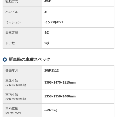
駆動方式
4WD
ハンドル
右
ミッション
インパネCVT
乗車定員
4名
ドア数
5枚
新車時の車種スペック
発売年月
20(R2)/12
車体寸法
3395
×
1475
×
1815
mm
(全長×全幅×全高)
室内寸法
1350
×
1350
×
1400
mm
(全長×全幅×全高)
車両重量
-/-/970
kg
(AT×MT×CVT)