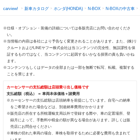
新車カタログ
ホンダ(HONDA)
N-BOXの中古車
carview!
N-BOX
※仕様・オプション・装備の詳細については各販売店にお問い合わせくださ
い。
※当情報の内容は各社により予告なく変更されることがあります。また、(株)リ
クルートおよびLINEヤフー株式会社は当コンテンツの完全性、無誤謬性を保
証するものではなく、当コンテンツに起因するいかなる損害の責も負いかね
ます。
※コンテンツもしくはデータの全部または一部を無断で転写、転載、複製する
ことを禁じます。
カーセンサーの支払総額は店頭乗り出し価格です
支払総額（税込） ＝ 車両本体価格＋諸費用
※カーセンサーの支払総額は店頭納車を前提にしています。自宅への納車
をご希望された場合などは、別途納車費用がかかります
※販売店の所在する所轄運輸支局以外で登録する際や、車の定置場所、登
録月によって、手数料や税金の額が異なる場合があります。詳しくは販
売店にお問合せください
※車検の切れた車両の場合、車検を取得するために必要な費用も含まれて
います