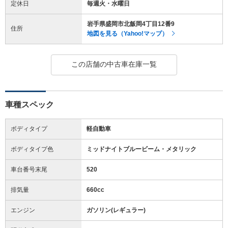
定休日
毎週火・水曜日
岩手県盛岡市北飯岡4丁目12番9
住所
地図を見る（Yahoo!マップ）
この店舗の中古車在庫一覧
車種スペック
ボディタイプ
軽自動車
ボディタイプ色
ミッドナイトブルービーム・メタリック
車台番号末尾
520
排気量
660cc
エンジン
ガソリン(レギュラー)