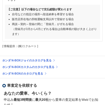
【ご注意】以下の場合などで支払総額が変わります
自宅などの指定の場所へ陸送納車を希望する場合
販売店所在地の所轄運輸支局以外で登録する場合
商談～契約～登録の間に「登録月」がずれる場合
（登録月が3月から4月にずれる場合は自動車税の額が大きく上がり
ます）
[ 情報提供：(株)リクルート ]
ホンダ N-BOXジョイのカタログを見る
ホンダ N-BOXカスタムのカタログを見る
ホンダ N-BOXのカタログを見る
車査定を依頼する
あなたの愛車、今いくら？
申込み
最短3時間後
に
最大20社
から愛車の査定結果をWebでお知
らせ！