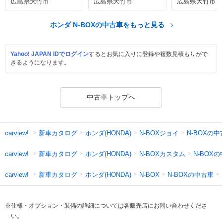
広島県大竹市
広島県大竹市
広島県大竹市
ホンダ N-BOXの中古車をもっと見る
Yahoo! JAPAN IDでログイン
するとお気に入りに登録や複数見積もりがで
きるようになります。
中古車トップへ
新車カタログ
ホンダ(HONDA)
N-BOXジョイ
N-BOXの
carview!
新車カタログ
ホンダ(HONDA)
N-BOXカスタム
N-BOX
carview!
新車カタログ
ホンダ(HONDA)
N-BOXの中古車
carview!
N-BOX
※仕様・オプション・装備の詳細については各販売店にお問い合わせくださ
い。