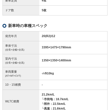
乗車定員
4名
ドア数
5枚
新車時の車種スペック
発売年月
20(R2)/12
車体寸法
3395
×
1475
×
1790
mm
(全長×全幅×全高)
室内寸法
1350
×
1350
×
1400
mm
(全長×全幅×全高)
車両重量
-/-/910
kg
(AT×MT×CVT)
10・15燃費
-
21.2km/L
└市街地：18.7km/L
WLTC燃費
└郊外：22.5km/L
└高速：21.6km/L