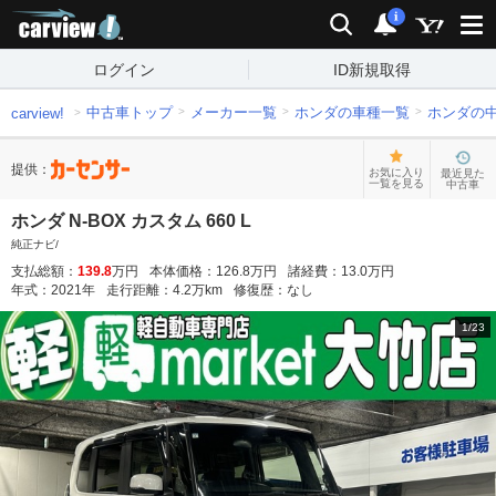
carview!
検索
通知
i
ログイン
ID新規取得
中古車トップ
メーカー一覧
ホンダの車種一覧
ホンダの
carview!
提供：
お気に入り
最近見た
一覧を見る
中古車
ホンダ N-BOX カスタム 660 L
純正ナビ/
支払総額：
139.8
万円
本体価格：
126.8
万円
諸経費：
13.0
万円
年式：
2021
年
走行距離：
4.2
万km
修復歴：
なし
1
/
23