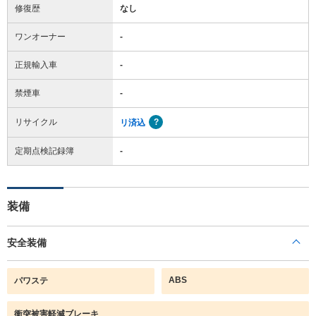
修復歴
なし
ワンオーナー
-
正規輸入車
-
禁煙車
-
リサイクル
リ済込
定期点検記録簿
-
装備
安全装備
ABS
パワステ
衝突被害軽減ブレーキ