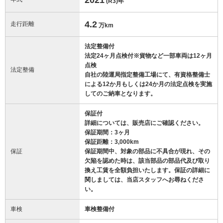
(R3)
年
4.2
走行距離
万km
法定整備付
法定24ヶ月点検付※貨物など一部車両は12ヶ月
点検
法定整備
自社の陸運局指定整備工場にて、有資格整備士
による12か月もしくは24か月の法定点検を実施
してのご納車となります。
保証付
詳細については、販売店にご確認ください。
保証期間：3ヶ月
保証距離：3,000km
保証
保証期間中、対象の部品に不具合が現れ、その
欠陥を認めた時は、該当部品の部品代及び取り
換え工賃を全額負担いたします。保証の詳細に
関しましては、当店スタッフへお尋ねくださ
い。
車検
車検整備付