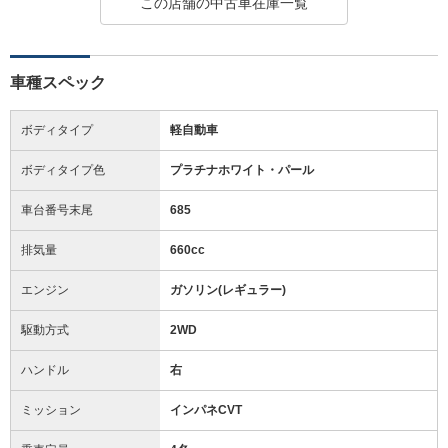
この店舗の中古車在庫一覧
車種スペック
ボディタイプ
軽自動車
ボディタイプ色
プラチナホワイト・パール
車台番号末尾
685
排気量
660cc
エンジン
ガソリン(レギュラー)
駆動方式
2WD
ハンドル
右
ミッション
インパネCVT