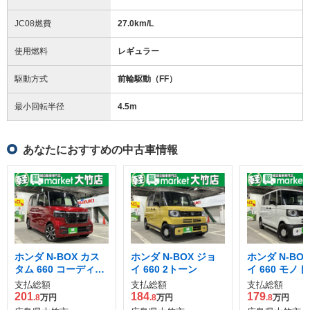
JC08燃費
27.0km/L
使用燃料
レギュラー
駆動方式
前輪駆動（FF）
最小回転半径
4.5
m
あなたにおすすめの中古車情報
ホンダ N-BOX カス
ホンダ N-BOX ジョ
ホンダ N-BO
タム 660 コーディネ
イ 660 2トーン
イ 660 モノ
ートスタイル 2トー
支払総額
支払総額
支払総額
ン
201
184
179
.8
万円
.8
万円
.8
万円