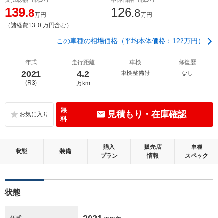
139
126
.8
.8
万円
万円
（諸経費13 .0 万円含む）
この車種の相場価格（平均本体価格：122万円）
年式
走行距離
車検
修復歴
2021
4.2
車検整備付
なし
(R3)
万km
無
見積もり・在庫確認
料
購入
販売店
車種
状態
装備
プラン
情報
スペック
状態
2021
年式