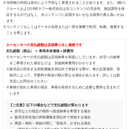
※当情報の内容は各社により予告なく変更されることがあります。また、(株)リ
クルートおよびLINEヤフー株式会社は当コンテンツの完全性、無誤謬性を保
証するものではなく、当コンテンツに起因するいかなる損害の責も負いかね
ます。
※コンテンツもしくはデータの全部または一部を無断で転写、転載、複製する
ことを禁じます。
カーセンサーの支払総額は店頭乗り出し価格です
支払総額（税込） ＝ 車両本体価格＋諸費用
※カーセンサーの支払総額は店頭納車を前提にしています。自宅への納車
をご希望された場合などは、別途納車費用がかかります
※販売店の所在する所轄運輸支局以外で登録する際や、車の定置場所、登
録月によって、手数料や税金の額が異なる場合があります。詳しくは販
売店にお問合せください
※車検の切れた車両の場合、車検を取得するために必要な費用も含まれて
います
【ご注意】以下の場合などで支払総額が変わります
自宅などの指定の場所へ陸送納車を希望する場合
販売店所在地の所轄運輸支局以外で登録する場合
商談～契約～登録の間に「登録月」がずれる場合