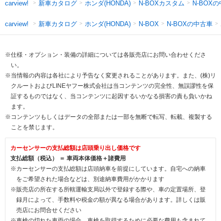
新車カタログ
ホンダ(HONDA)
N-BOXカスタム
N-BOX
carview!
新車カタログ
ホンダ(HONDA)
N-BOXの中古車
carview!
N-BOX
※仕様・オプション・装備の詳細については各販売店にお問い合わせくださ
い。
※当情報の内容は各社により予告なく変更されることがあります。また、(株)リ
クルートおよびLINEヤフー株式会社は当コンテンツの完全性、無誤謬性を保
証するものではなく、当コンテンツに起因するいかなる損害の責も負いかね
ます。
※コンテンツもしくはデータの全部または一部を無断で転写、転載、複製する
ことを禁じます。
カーセンサーの支払総額は店頭乗り出し価格です
支払総額（税込） ＝ 車両本体価格＋諸費用
※カーセンサーの支払総額は店頭納車を前提にしています。自宅への納車
をご希望された場合などは、別途納車費用がかかります
※販売店の所在する所轄運輸支局以外で登録する際や、車の定置場所、登
録月によって、手数料や税金の額が異なる場合があります。詳しくは販
売店にお問合せください
※車検の切れた車両の場合、車検を取得するために必要な費用も含まれて