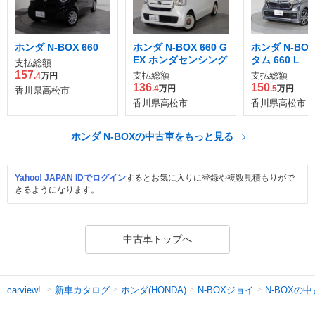
ホンダ N-BOX 660
ホンダ N-BOX 660 G
ホンダ N-BO
EX ホンダセンシング
タム 660 L
支払総額
157
支払総額
支払総額
.4
万円
136
150
.4
万円
.5
万円
香川県高松市
香川県高松市
香川県高松市
ホンダ N-BOXの中古車をもっと見る
Yahoo! JAPAN IDでログイン
するとお気に入りに登録や複数見積もりがで
きるようになります。
中古車トップへ
新車カタログ
ホンダ(HONDA)
N-BOXジョイ
N-BOXの
carview!