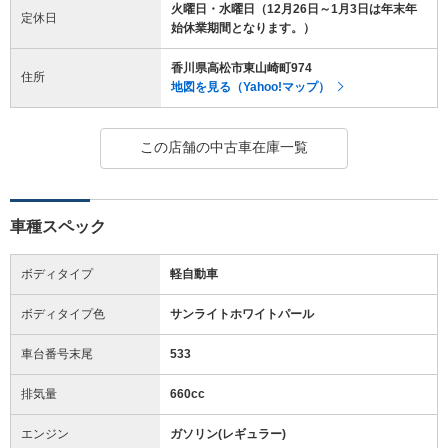
火曜日・水曜日（12月26日～1月3日は年末年
定休日
始休業期間となります。）
香川県高松市東山崎町974
住所
地図を見る（Yahoo!マップ）
この店舗の中古車在庫一覧
車種スペック
ボディタイプ
軽自動車
ボディタイプ色
サンライトホワイトパール
車台番号末尾
533
排気量
660cc
エンジン
ガソリン(レギュラー)