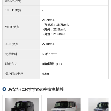
(AT×MT×CVT)
10・15燃費
-
21.2km/L
└市街地：18.7km/L
WLTC燃費
└郊外：22.5km/L
└高速：21.6km/L
JC08燃費
27.0km/L
使用燃料
レギュラー
駆動方式
前輪駆動（FF）
最小回転半径
4.5
m
あなたにおすすめの中古車情報