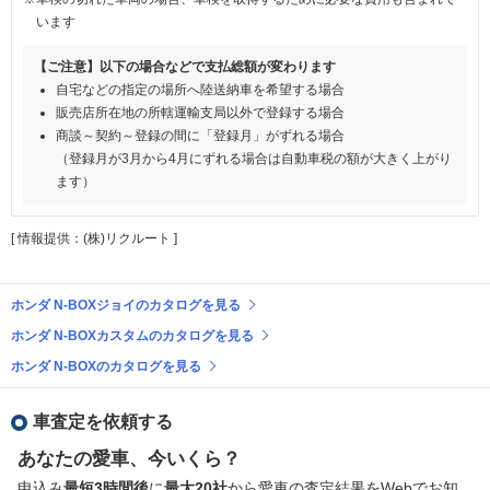
います
【ご注意】以下の場合などで支払総額が変わります
自宅などの指定の場所へ陸送納車を希望する場合
販売店所在地の所轄運輸支局以外で登録する場合
商談～契約～登録の間に「登録月」がずれる場合
（登録月が3月から4月にずれる場合は自動車税の額が大きく上がり
ます）
[ 情報提供：(株)リクルート ]
ホンダ N-BOXジョイのカタログを見る
ホンダ N-BOXカスタムのカタログを見る
ホンダ N-BOXのカタログを見る
車査定を依頼する
あなたの愛車、今いくら？
申込み
最短3時間後
に
最大20社
から愛車の査定結果をWebでお知