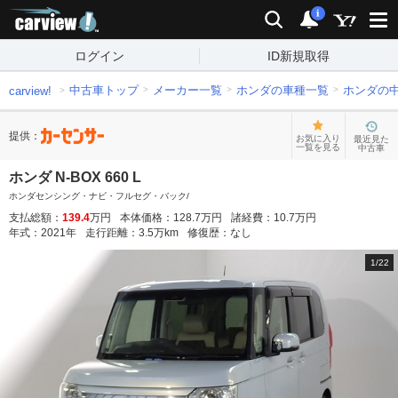
carview!
検索
通知
i
ログイン
ID新規取得
中古車トップ
メーカー一覧
ホンダの車種一覧
ホンダの
carview!
提供：
お気に入り
最近見た
一覧を見る
中古車
ホンダ N-BOX 660 L
ホンダセンシング・ナビ・フルセグ・バック/
支払総額：
139.4
万円
本体価格：
128.7
万円
諸経費：
10.7
万円
年式：
2021
年
走行距離：
3.5
万km
修復歴：
なし
1
/
22