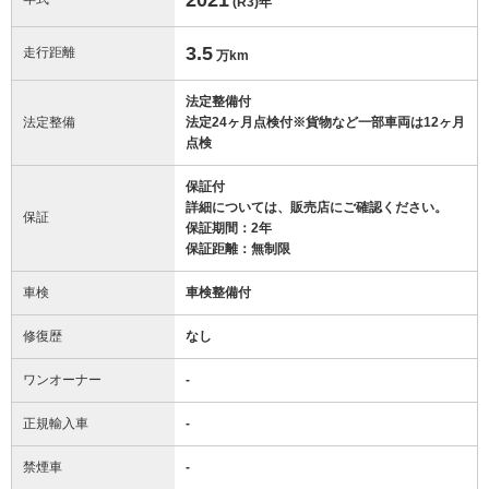
(R3)
年
3.5
走行距離
万km
法定整備付
法定整備
法定24ヶ月点検付※貨物など一部車両は12ヶ月
点検
保証付
詳細については、販売店にご確認ください。
保証
保証期間：2年
保証距離：無制限
車検
車検整備付
修復歴
なし
ワンオーナー
-
正規輸入車
-
禁煙車
-