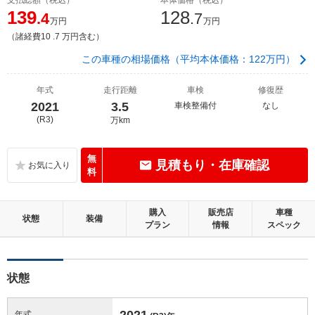
139
128
.4
.7
万円
万円
（諸経費10 .7 万円含む）
この車種の相場価格（平均本体価格：122万円）
年式
走行距離
車検
修復歴
2021
3.5
車検整備付
なし
(R3)
万km
無
見積もり・在庫確認
料
購入
販売店
車種
状態
装備
プラン
情報
スペック
状態
2021
年式