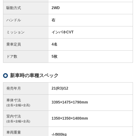
駆動方式
2WD
ハンドル
右
ミッション
インパネCVT
乗車定員
4名
ドア数
5枚
新車時の車種スペック
発売年月
21(R3)/12
車体寸法
3395
×
1475
×
1790
mm
(全長×全幅×全高)
室内寸法
1350
×
1350
×
1400
mm
(全長×全幅×全高)
車両重量
-/-/900
kg