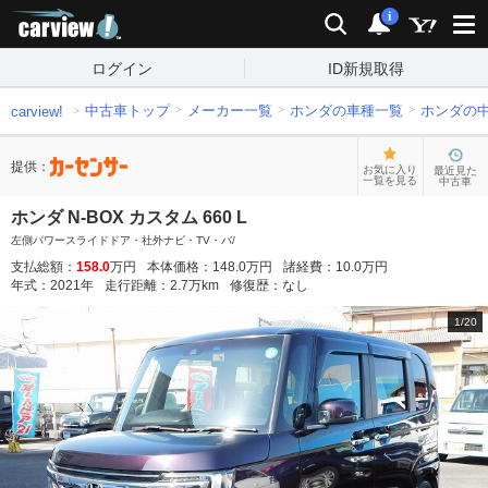
carview!
検索
通知
i
ログイン
ID新規取得
中古車トップ
メーカー一覧
ホンダの車種一覧
ホンダの
carview!
提供：
お気に入り
最近見た
一覧を見る
中古車
ホンダ N-BOX カスタム 660 L
左側パワースライドドア・社外ナビ・TV・バ/
支払総額：
158.0
万円
本体価格：
148.0
万円
諸経費：
10.0
万円
年式：
2021
年
走行距離：
2.7
万km
修復歴：
なし
1
/
20