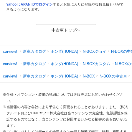
Yahoo! JAPAN IDでログイン
するとお気に入りに登録や複数見積もりがで
きるようになります。
中古車トップへ
新車カタログ
ホンダ(HONDA)
N-BOXジョイ
N-BOXの
carview!
新車カタログ
ホンダ(HONDA)
N-BOXカスタム
N-BOX
carview!
新車カタログ
ホンダ(HONDA)
N-BOXの中古車
carview!
N-BOX
※仕様・オプション・装備の詳細については各販売店にお問い合わせくださ
い。
※当情報の内容は各社により予告なく変更されることがあります。また、(株)リ
クルートおよびLINEヤフー株式会社は当コンテンツの完全性、無誤謬性を保
証するものではなく、当コンテンツに起因するいかなる損害の責も負いかね
ます。
※コンテンツもしくはデータの全部または一部を無断で転写、転載、複製する