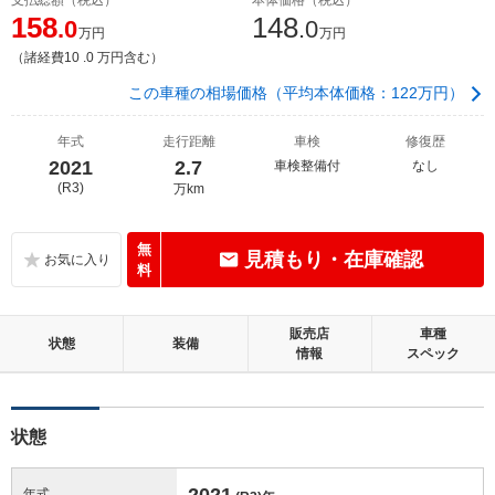
158
148
.0
.0
万円
万円
（諸経費10 .0 万円含む）
この車種の相場価格（平均本体価格：122万円）
年式
走行距離
車検
修復歴
2021
2.7
車検整備付
なし
(R3)
万km
無
見積もり・在庫確認
料
販売店
車種
状態
装備
情報
スペック
状態
2021
年式