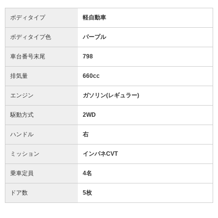
ボディタイプ
軽自動車
ボディタイプ色
パープル
車台番号末尾
798
排気量
660cc
エンジン
ガソリン(レギュラー)
駆動方式
2WD
ハンドル
右
ミッション
インパネCVT
乗車定員
4名
ドア数
5枚