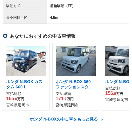
駆動方式
前輪駆動（FF）
最小回転半径
4.5
m
あなたにおすすめの中古車情報
ホンダ N-BOX カス
ホンダ N-BOX 660
ホンダ N-BOX
タム 660 L
ファッションスタイ
支払総額
ル
156
支払総額
支払総額
.6
万円
165
171
.0
万円
.7
万円
宮崎県延岡市
宮崎県延岡市
宮崎県延岡市
ホンダ N-BOXの中古車をもっと見る