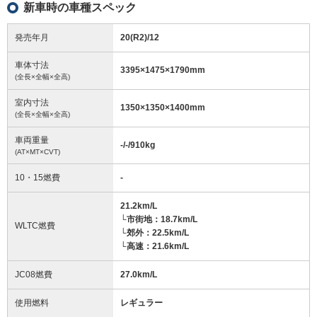
新車時の車種スペック
発売年月
20(R2)/12
車体寸法
3395
×
1475
×
1790
mm
(全長×全幅×全高)
室内寸法
1350
×
1350
×
1400
mm
(全長×全幅×全高)
車両重量
-/-/910
kg
(AT×MT×CVT)
10・15燃費
-
21.2km/L
└市街地：18.7km/L
WLTC燃費
└郊外：22.5km/L
└高速：21.6km/L
JC08燃費
27.0km/L
使用燃料
レギュラー