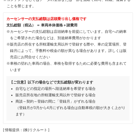
ことを禁じます。
カーセンサーの支払総額は店頭乗り出し価格です
支払総額（税込） ＝ 車両本体価格＋諸費用
※カーセンサーの支払総額は店頭納車を前提にしています。自宅への納車
をご希望された場合などは、別途納車費用がかかります
※販売店の所在する所轄運輸支局以外で登録する際や、車の定置場所、登
録月によって、手数料や税金の額が異なる場合があります。詳しくは販
売店にお問合せください
※車検の切れた車両の場合、車検を取得するために必要な費用も含まれて
います
【ご注意】以下の場合などで支払総額が変わります
自宅などの指定の場所へ陸送納車を希望する場合
販売店所在地の所轄運輸支局以外で登録する場合
商談～契約～登録の間に「登録月」がずれる場合
（登録月が3月から4月にずれる場合は自動車税の額が大きく上がり
ます）
[ 情報提供：(株)リクルート ]