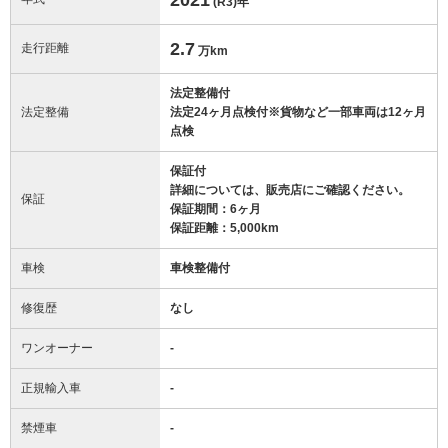
(R3)
年
2.7
走行距離
万km
法定整備付
法定整備
法定24ヶ月点検付※貨物など一部車両は12ヶ月
点検
保証付
詳細については、販売店にご確認ください。
保証
保証期間：6ヶ月
保証距離：5,000km
車検
車検整備付
修復歴
なし
ワンオーナー
-
正規輸入車
-
禁煙車
-