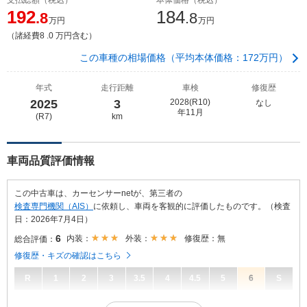
192
184
.8
.8
万円
万円
（諸経費8 .0 万円含む）
この車種の相場価格（平均本体価格：172万円）
年式
走行距離
車検
修復歴
2025
3
2028(R10)
なし
年11月
(R7)
km
車両品質評価情報
この中古車は、カーセンサーnetが、第三者の
検査専門機関（AIS）
に依頼し、車両を客観的に評価したものです。（検査
日：2026年7月4日）
6
内装：
外装：
修復歴：無
総合評価：
修復歴・キズの確認はこちら
R
1
2
3
3.5
4
4.5
5
6
S
6
総合評価：