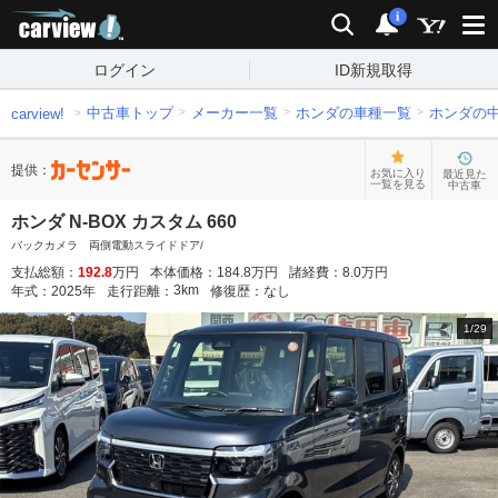
carview!
検索
通知
i
ログイン
ID新規取得
中古車トップ
メーカー一覧
ホンダの車種一覧
ホンダの
carview!
提供：
お気に入り
最近見た
一覧を見る
中古車
ホンダ N-BOX カスタム 660
バックカメラ 両側電動スライドドア/
支払総額：
192.8
万円
本体価格：
184.8
万円
諸経費：
8.0
万円
3
km
年式：
2025
年
走行距離：
修復歴：
なし
1
/
29