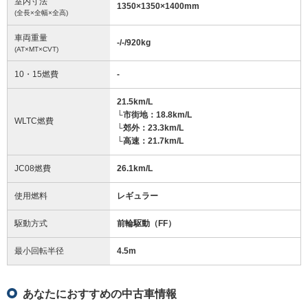
室内寸法
1350
×
1350
×
1400
mm
(全長×全幅×全高)
車両重量
-/-/920
kg
(AT×MT×CVT)
10・15燃費
-
21.5km/L
└市街地：18.8km/L
WLTC燃費
└郊外：23.3km/L
└高速：21.7km/L
JC08燃費
26.1km/L
使用燃料
レギュラー
駆動方式
前輪駆動（FF）
最小回転半径
4.5
m
あなたにおすすめの中古車情報