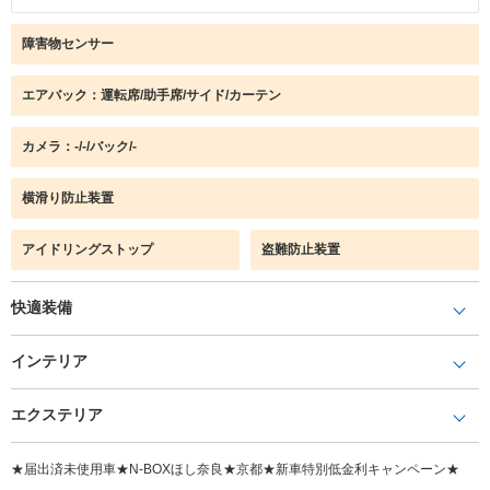
障害物センサー
エアバック：運転席/助手席/サイド/カーテン
カメラ：-/-/バック/-
横滑り防止装置
アイドリングストップ
盗難防止装置
快適装備
インテリア
エクステリア
★届出済未使用車★N-BOXほし奈良★京都★新車特別低金利キャンペーン★