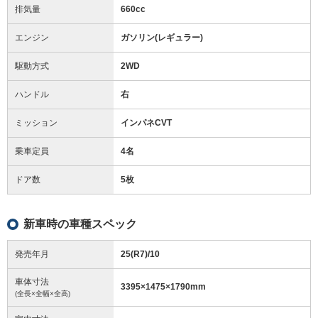
排気量
660cc
エンジン
ガソリン(レギュラー)
駆動方式
2WD
ハンドル
右
ミッション
インパネCVT
乗車定員
4名
ドア数
5枚
新車時の車種スペック
発売年月
25(R7)/10
車体寸法
3395
×
1475
×
1790
mm
(全長×全幅×全高)