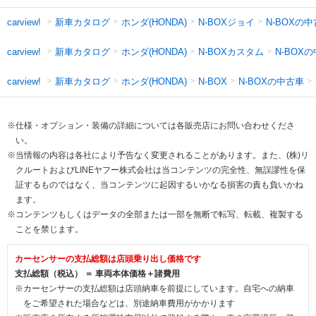
新車カタログ
ホンダ(HONDA)
N-BOXジョイ
N-BOXの
carview!
新車カタログ
ホンダ(HONDA)
N-BOXカスタム
N-BOX
carview!
新車カタログ
ホンダ(HONDA)
N-BOXの中古車
carview!
N-BOX
※仕様・オプション・装備の詳細については各販売店にお問い合わせくださ
い。
※当情報の内容は各社により予告なく変更されることがあります。また、(株)リ
クルートおよびLINEヤフー株式会社は当コンテンツの完全性、無誤謬性を保
証するものではなく、当コンテンツに起因するいかなる損害の責も負いかね
ます。
※コンテンツもしくはデータの全部または一部を無断で転写、転載、複製する
ことを禁じます。
カーセンサーの支払総額は店頭乗り出し価格です
支払総額（税込） ＝ 車両本体価格＋諸費用
※カーセンサーの支払総額は店頭納車を前提にしています。自宅への納車
をご希望された場合などは、別途納車費用がかかります