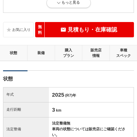
もっと見る
新車登録後36ヶ月未満、走行距離3万km以下で、内外装にダメージがほ
とんどない、とても綺麗な状態です。
内装：
無
見積もり・在庫確認
無キズ、もしくは傷みや汚れなどがほぼない、とても綺麗な状態です。
料
外装：
購入
販売店
車種
無キズ、もしくはキズやヘコミなどがほぼない、とても綺麗な状態で
状態
装備
プラン
情報
スペック
す。
修復歴：無
状態
この中古車の「車両品質評価書」を見る
2025
年式
(R7)
年
3
走行距離
km
法定整備無
法定整備
車両の状態については販売店にご確認くださ
い。