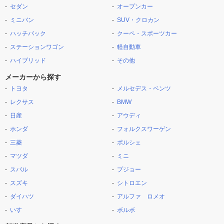
セダン
オープンカー
ミニバン
SUV・クロカン
ハッチバック
クーペ・スポーツカー
ステーションワゴン
軽自動車
ハイブリッド
その他
メーカーから探す
トヨタ
メルセデス・ベンツ
レクサス
BMW
日産
アウディ
ホンダ
フォルクスワーゲン
三菱
ポルシェ
マツダ
ミニ
スバル
プジョー
スズキ
シトロエン
ダイハツ
アルファ ロメオ
いすゞ
ボルボ