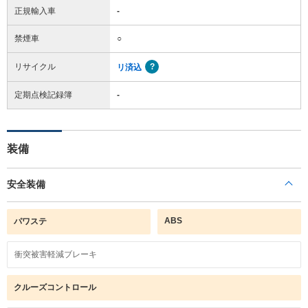
正規輸入車
-
禁煙車
○
リサイクル
リ済込
定期点検記録簿
-
装備
安全装備
ABS
パワステ
衝突被害軽減ブレーキ
クルーズコントロール