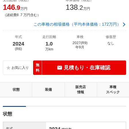
146
138
.9
.2
万円
万円
（諸経費8 .7 万円含む）
この車種の相場価格（平均本体価格：172万円）
年式
走行距離
車検
修復歴
2024
1.0
2027(R9)
なし
年9月
(R6)
万km
無
見積もり・在庫確認
料
販売店
車種
状態
装備
情報
スペック
状態
2024
年式