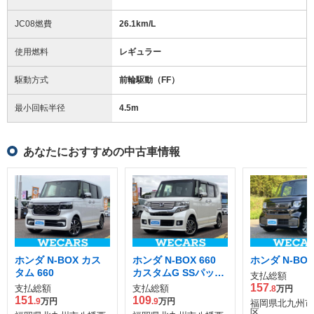
JC08燃費
26.1km/L
使用燃料
レギュラー
駆動方式
前輪駆動（FF）
最小回転半径
4.5
m
あなたにおすすめの中古車情報
ホンダ N-BOX カス
ホンダ N-BOX 660
ホンダ N-BOX
タム 660
カスタムG SSパッケ
支払総額
ージ
157
支払総額
支払総額
.8
万円
151
109
.9
万円
.9
万円
福岡県北九州市
区