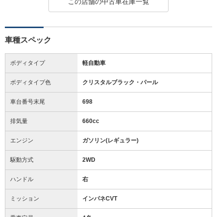
この店舗の中古車在庫一覧
車種スペック
ボディタイプ
軽自動車
ボディタイプ色
クリスタルブラック・パール
車台番号末尾
698
排気量
660cc
エンジン
ガソリン(レギュラー)
駆動方式
2WD
ハンドル
右
ミッション
インパネCVT