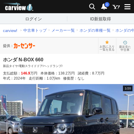
carview!
検索
通知
i
ログイン
ID新規取得
中古車トップ
メーカー一覧
ホンダの車種一覧
ホンダの
carview!
提供：
お気に入り
最近見た
一覧を見る
中古車
ホンダ N-BOX 660
新品タイヤ/電動スライドドア/ヘッドランプ/
支払総額：
146.9
万円
本体価格：
138.2
万円
諸経費：
8.7
万円
年式：
2024
年
走行距離：
1.0
万km
修復歴：
なし
1
/
20