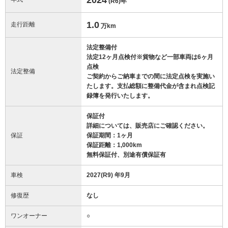
(R6)
年
1.0
走行距離
万km
法定整備付
法定12ヶ月点検付※貨物など一部車両は6ヶ月
点検
法定整備
ご契約からご納車までの間に法定点検を実施い
たします。支払総額に整備代金が含まれ点検記
録簿を発行いたします。
保証付
詳細については、販売店にご確認ください。
保証
保証期間：1ヶ月
保証距離：1,000km
無料保証付、別途有償保証有
車検
2027(R9) 年9月
修復歴
なし
ワンオーナー
○