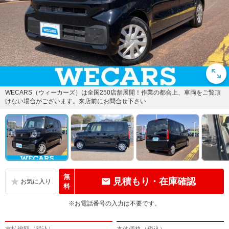
WECARS（ウィーカーズ）は全国250店舗展開！作業の都合上、車両をご覧頂
けない場合がございます。来店前にお問合せ下さい
無
見積もり・在庫確認
料
※お電話番号の入力は不要です。
支払総額（税込）
本体価格（税込）