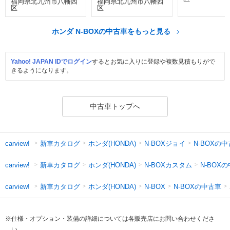
福岡県北九州市八幡西
福岡県北九州市八幡西
区
区
ホンダ N-BOXの中古車をもっと見る
Yahoo! JAPAN IDでログイン
するとお気に入りに登録や複数見積もりがで
きるようになります。
中古車トップへ
新車カタログ
ホンダ(HONDA)
N-BOXジョイ
N-BOXの
carview!
新車カタログ
ホンダ(HONDA)
N-BOXカスタム
N-BOX
carview!
新車カタログ
ホンダ(HONDA)
N-BOXの中古車
carview!
N-BOX
※仕様・オプション・装備の詳細については各販売店にお問い合わせくださ
い。