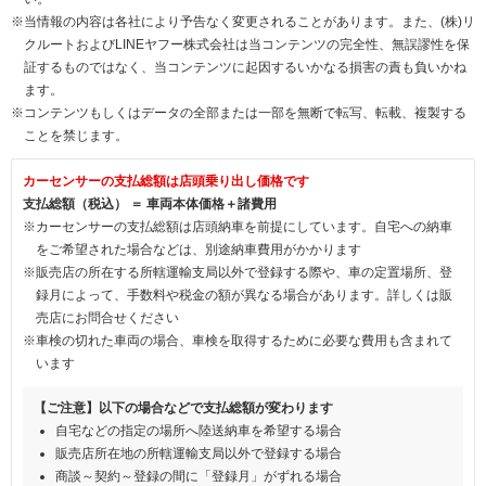
※当情報の内容は各社により予告なく変更されることがあります。また、(株)リ
クルートおよびLINEヤフー株式会社は当コンテンツの完全性、無誤謬性を保
証するものではなく、当コンテンツに起因するいかなる損害の責も負いかね
ます。
※コンテンツもしくはデータの全部または一部を無断で転写、転載、複製する
ことを禁じます。
カーセンサーの支払総額は店頭乗り出し価格です
支払総額（税込） ＝ 車両本体価格＋諸費用
※カーセンサーの支払総額は店頭納車を前提にしています。自宅への納車
をご希望された場合などは、別途納車費用がかかります
※販売店の所在する所轄運輸支局以外で登録する際や、車の定置場所、登
録月によって、手数料や税金の額が異なる場合があります。詳しくは販
売店にお問合せください
※車検の切れた車両の場合、車検を取得するために必要な費用も含まれて
います
【ご注意】以下の場合などで支払総額が変わります
自宅などの指定の場所へ陸送納車を希望する場合
販売店所在地の所轄運輸支局以外で登録する場合
商談～契約～登録の間に「登録月」がずれる場合