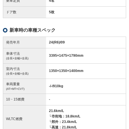
乗車定員
4名
ドア数
5枚
新車時の車種スペック
発売年月
24(R6)/09
車体寸法
3395
×
1475
×
1790
mm
(全長×全幅×全高)
室内寸法
1350
×
1350
×
1400
mm
(全長×全幅×全高)
車両重量
-/-/910
kg
(AT×MT×CVT)
10・15燃費
-
21.6km/L
└市街地：18.8km/L
WLTC燃費
└郊外：23.4km/L
└高速：21.8km/L