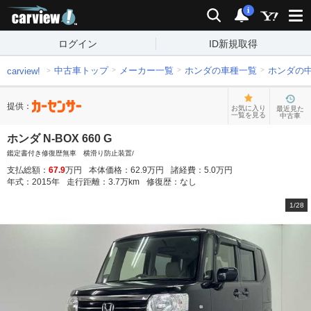
carview!
検索
通知
i
ログイン
ID新規取得
中古車トップ
メーカー一覧
ホンダの車種一覧
ホンダの
carview!
提供：
お気に入り
最近見た
一覧を見る
中古車
ホンダ N-BOX 660 G
鑑定書付き修復歴無車 横滑り防止装置/
支払総額：
67.9
万円
本体価格：
62.9
万円
諸経費：
5.0
万円
年式：
2015
年
走行距離：
3.7
万km
修復歴：
なし
1
/
28