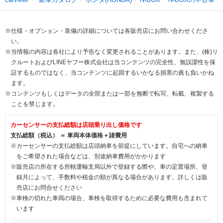
※仕様・オプション・装備の詳細については各販売店にお問い合わせくださ
い。
※当情報の内容は各社により予告なく変更されることがあります。また、(株)リ
クルートおよびLINEヤフー株式会社は当コンテンツの完全性、無誤謬性を保
証するものではなく、当コンテンツに起因するいかなる損害の責も負いかね
ます。
※コンテンツもしくはデータの全部または一部を無断で転写、転載、複製する
ことを禁じます。
カーセンサーの支払総額は店頭乗り出し価格です
支払総額（税込） ＝ 車両本体価格＋諸費用
※カーセンサーの支払総額は店頭納車を前提にしています。自宅への納車
をご希望された場合などは、別途納車費用がかかります
※販売店の所在する所轄運輸支局以外で登録する際や、車の定置場所、登
録月によって、手数料や税金の額が異なる場合があります。詳しくは販
売店にお問合せください
※車検の切れた車両の場合、車検を取得するために必要な費用も含まれて
います