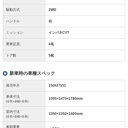
駆動方式
2WD
ハンドル
右
ミッション
インパネCVT
乗車定員
4名
ドア数
5枚
新車時の車種スペック
発売年月
15(H27)/11
車体寸法
3395
×
1475
×
1780
mm
(全長×全幅×全高)
室内寸法
1350
×
1350
×
1400
mm
(全長×全幅×全高)
車両重量