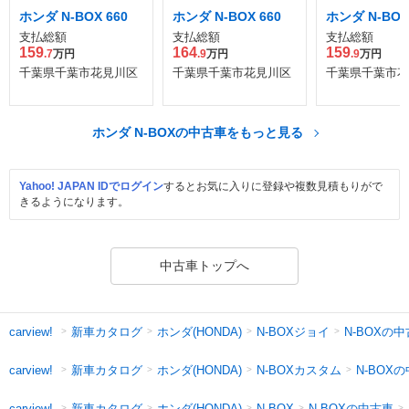
ホンダ N-BOX 660
ホンダ N-BOX 660
ホンダ N-BOX
支払総額
支払総額
支払総額
159
164
159
.7
万円
.9
万円
.9
万円
千葉県千葉市花見川区
千葉県千葉市花見川区
千葉県千葉市花
ホンダ N-BOXの中古車をもっと見る
Yahoo! JAPAN IDでログイン
するとお気に入りに登録や複数見積もりがで
きるようになります。
中古車トップへ
新車カタログ
ホンダ(HONDA)
N-BOXジョイ
N-BOXの
carview!
新車カタログ
ホンダ(HONDA)
N-BOXカスタム
N-BOX
carview!
新車カタログ
ホンダ(HONDA)
N-BOXの中古車
carview!
N-BOX