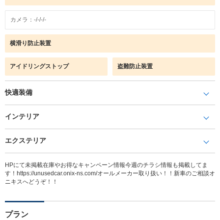
カメラ：-/-/-/-
横滑り防止装置
アイドリングストップ
盗難防止装置
快適装備
インテリア
エクステリア
HPにて未掲載在庫やお得なキャンペーン情報今週のチラシ情報も掲載してま
す！https://unusedcar.onix-ns.com/オールメーカー取り扱い！！新車のご相談オ
ニキスへどうぞ！！
プラン