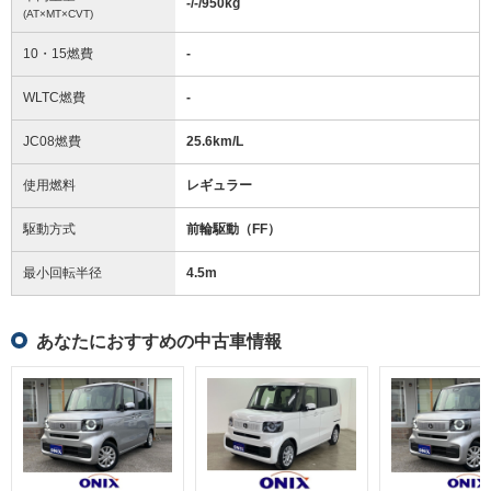
-/-/950
kg
(AT×MT×CVT)
10・15燃費
-
WLTC燃費
-
JC08燃費
25.6km/L
使用燃料
レギュラー
駆動方式
前輪駆動（FF）
最小回転半径
4.5
m
あなたにおすすめの中古車情報