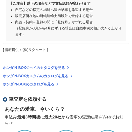
【ご注意】以下の場合などで支払総額が変わります
自宅などの指定の場所へ陸送納車を希望する場合
販売店所在地の所轄運輸支局以外で登録する場合
商談～契約～登録の間に「登録月」がずれる場合
（登録月が3月から4月にずれる場合は自動車税の額が大きく上がり
ます）
[ 情報提供：(株)リクルート ]
ホンダ N-BOXジョイのカタログを見る
ホンダ N-BOXカスタムのカタログを見る
ホンダ N-BOXのカタログを見る
車査定を依頼する
あなたの愛車、今いくら？
申込み
最短3時間後
に
最大20社
から愛車の査定結果をWebでお知
らせ！