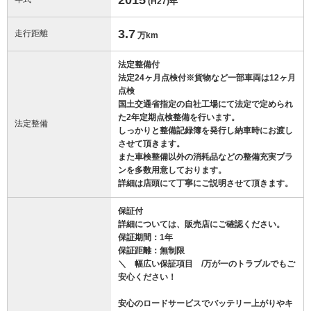
(H27)
年
3.7
走行距離
万km
法定整備付
法定24ヶ月点検付※貨物など一部車両は12ヶ月
点検
国土交通省指定の自社工場にて法定で定められ
た2年定期点検整備を行います。
法定整備
しっかりと整備記録簿を発行し納車時にお渡し
させて頂きます。
また車検整備以外の消耗品などの整備充実プラ
ンを多数用意しております。
詳細は店頭にて丁寧にご説明させて頂きます。
保証付
詳細については、販売店にご確認ください。
保証期間：1年
保証距離：無制限
＼ 幅広い保証項目 /万が一のトラブルでもご
安心ください！
安心のロードサービスでバッテリー上がりやキ