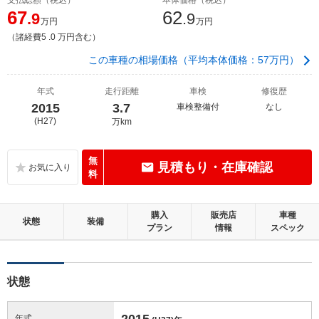
67
62
.9
.9
万円
万円
（諸経費5 .0 万円含む）
この車種の相場価格（平均本体価格：57万円）
年式
走行距離
車検
修復歴
2015
3.7
車検整備付
なし
(H27)
万km
無
見積もり・在庫確認
料
購入
販売店
車種
状態
装備
プラン
情報
スペック
状態
2015
年式