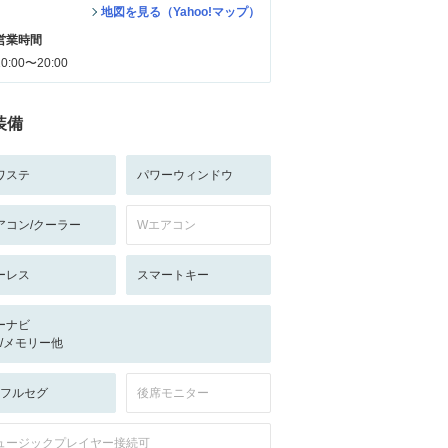
地図を見る（Yahoo!マップ）
営業時間
10:00〜20:00
装備
ワステ
パワーウィンドウ
アコン/クーラー
Wエアコン
ーレス
スマートキー
ーナビ
-/-/メモリー他
V:フルセグ
後席モニター
ュージックプレイヤー接続可