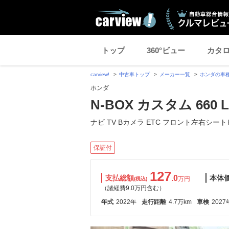
トップ
360°ビュー
カタ
carview!
中古車トップ
メーカー一覧
ホンダの車
ホンダ
N-BOX カスタム 660 L
ナビ TV Bカメラ ETC フロント左右シート
保証付
127
支払総額
.0
本体
万円
(税込)
（諸経費9.0万円含む）
年式
2022年
走行距離
4.7万km
車検
2027