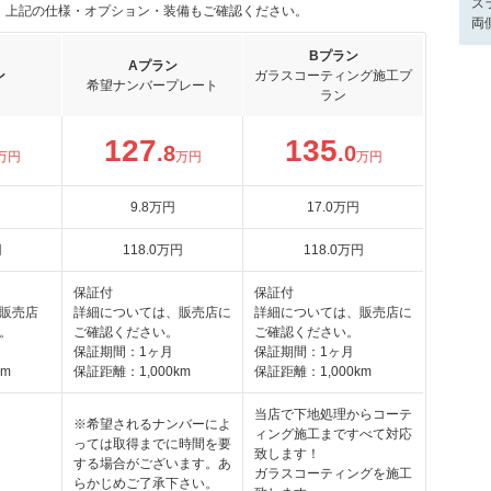
ス
。上記の仕様・オプション・装備もご確認ください。
両
Bプラン
Aプラン
ン
ガラスコーティング施工プ
希望ナンバープレート
ラン
127
135
.8
.0
万円
万円
万円
9
.8
万円
17
.0
万円
円
118
.0
万円
118
.0
万円
保証付
保証付
販売店
詳細については、販売店に
詳細については、販売店に
。
ご確認ください。
ご確認ください。
保証期間：1ヶ月
保証期間：1ヶ月
km
保証距離：1,000km
保証距離：1,000km
当店で下地処理からコーテ
※希望されるナンバーによ
ィング施工まですべて対応
っては取得までに時間を要
致します！
する場合がございます。あ
ガラスコーティングを施工
らかじめご了承下さい。