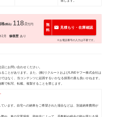
致します。
118
価格
.0
万円
無
(税込)
見積もり・在庫確認
料
年2月
修復歴
あり
※お電話番号の入力は不要です。
売店にお問い合わせください。
ることがあります。また、(株)リクルートおよびLINEヤフー株式会社は
のではなく、当コンテンツに起因するいかなる損害の責も負いかねます。
無断で転写、転載、複製することを禁じます。
す
しています。自宅への納車をご希望された場合などは、別途納車費用が
る際や、車の定置場所、登録月によって、手数料や税金の額が異なる場