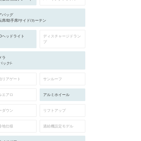
アバッグ
転席/助手席/サイド/カーテン
EDヘッドライト
ディスチャージドラン
プ
メラ
-/バック/-
動リアゲート
サンルーフ
ルエアロ
アルミホイール
ーダウン
リフトアップ
冷地仕様
過給機設定モデル