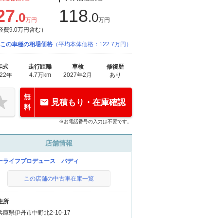
27
118
.0
.0
万円
万円
経費9.0万円含む）
この車種の相場価格
（平均本体価格：122.7万円）
年式
走行距離
車検
修復歴
022年
4.7万km
2027年2月
あり
無
見積もり・在庫確認
料
※お電話番号の入力は不要です。
店舗情報
ーライフプロデュース バディ
この店舗の中古車在庫一覧
住所
兵庫県伊丹市中野北2-10-17