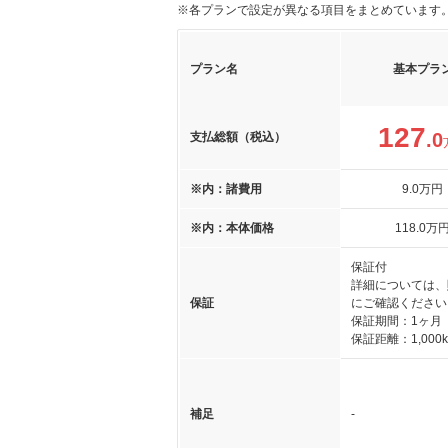
※各プランで設定が異なる項目をまとめています
プラン名
基本プラ
127
.0
支払総額（税込）
※内：諸費用
9
.0
万円
※内：本体価格
118
.0
万
保証付
詳細については、
保証
にご確認ください
保証期間：1ヶ月
保証距離：1,000
補足
-