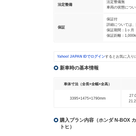
法定整備無
法定整備
車両の状態につい
保証付
詳細については、
保証
保証期間：1ヶ月
保証距離：1,000
Yahoo! JAPAN IDでログイン
するとお気に入り
新車時の基本情報
車体寸法（全長×全幅×全高）
27
3395×1475×1790mm
21
購入プラン内容（ホンダ N-BOX カス
トヒ）