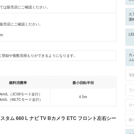
ては販売店にご確認ください。
エ
運
販売店にご確認ください。
L
km
カ
に登録や複数見積もりができるようになります。
-/
電
燃料消費率
最小回転半径
フ
.0km/L（JC08モード走行）
4.5m
.2km/L（WLTCモード走行）
ロ
タム 660 L ナビ TV Bカメラ ETC フロント左右シー
寒