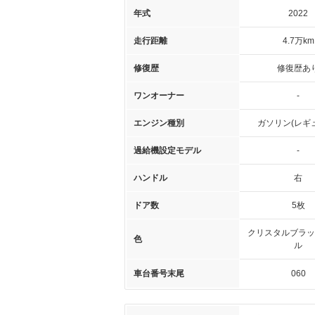
年式
2022
走行距離
4.7万km
修復歴
修復歴あ
ワンオーナー
-
エンジン種別
ガソリン(レギ
過給機設定モデル
-
ハンドル
右
ドア数
5枚
クリスタルブラッ
色
ル
車台番号末尾
060