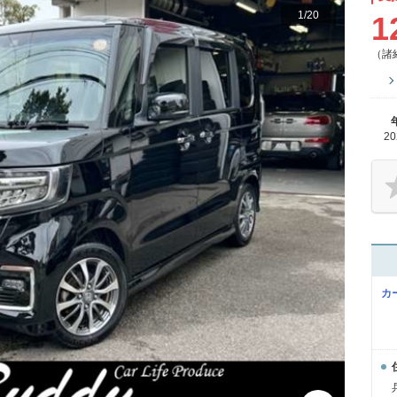
1
/
20
1
（諸
2
カ