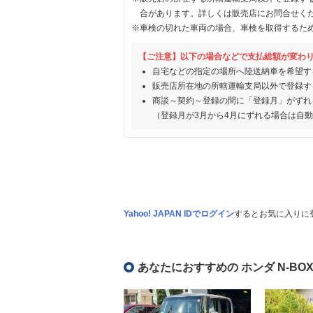
合があります。詳しくは販売店にお問合せく
※車検の切れた車両の場合、車検を取得するた
【ご注意】以下の場合などで支払総額が変わ
自宅などの指定の場所へ陸送納車を希望す
販売店所在地の所轄運輸支局以外で登録す
商談～契約～登録の間に「登録月」がずれ
（登録月が3月から4月にずれる場合は自
Yahoo! JAPAN IDでログイン
するとお気に入りに
あなたにおすすめの ホンダ N-BO