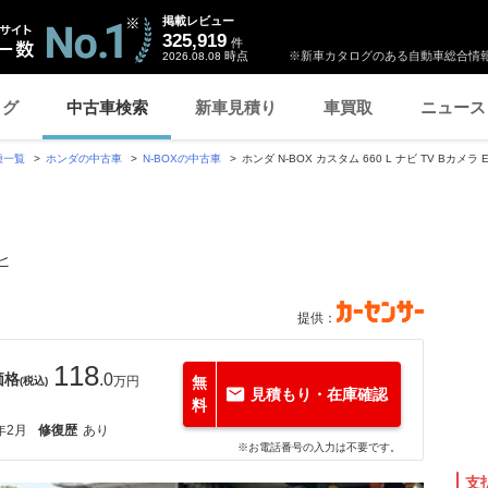
掲載レビュー
325,919
件
時点
※新車カタログのある自動車総合情報
2026.08.08
ログ
中古車検索
新車見積り
車買取
ニュース
種一覧
ホンダの中古車
N-BOXの中古車
ホンダ N-BOX カスタム 660 L ナビ TV Bカメ
ヒ
提供：
118
価格
.0
万円
無
(税込)
見積もり・在庫確認
料
年2月
修復歴
あり
※お電話番号の入力は不要です。
支