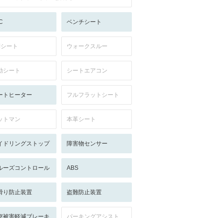
C
ベンチシート
列シート
ウォークスルー
動シート
シートエアコン
ートヒーター
フルフラットシート
ットマン
本革シート
イドリングストップ
障害物センサー
ルーズコントロール
ABS
滑り防止装置
盗難防止装置
突被害軽減ブレーキ
パーキングアシスト