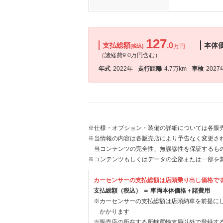
127
支払総額
.0
本体
万円
(税込)
（諸経費9.0万円含む）
年式
2022年
走行距離
4.7万km
車検
2027
※仕様・オプション・装備の詳細については各販
※当情報の内容は各販売店により予告なく変更され
当コンテンツの完全性、無誤謬性を保証するも
※コンテンツもしくはデータの全部または一部を
カーセンサーの支払総額は店頭乗り出し価格で
支払総額（税込） ＝ 車両本体価格＋諸費用
※カーセンサーの支払総額は店頭納車を前提に
かかります
※販売店の所在する所轄運輸支局以外で登録す