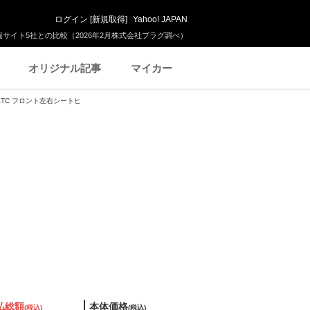
ログイン
[
新規取得
]
Yahoo! JAPAN
サイト5社との比較（2026年2月株式会社プラグ調べ）
オリジナル記事
マイカー
ラ ETC フロント左右シートヒ
払総額
本体価格
(税込)
(税込)