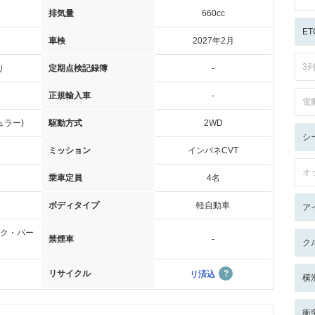
排気量
660cc
ET
車検
2027年2月
3
り
定期点検記録簿
-
正規輸入車
-
電
ュラー)
駆動方式
2WD
シ
ミッション
インパネCVT
オ
乗車定員
4名
ボディタイプ
軽自動車
ア
ク・パー
禁煙車
-
ク
リサイクル
リ済込
横
衝