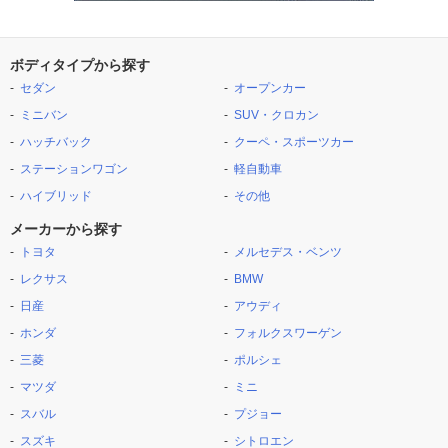
ボディタイプから探す
セダン
オープンカー
ミニバン
SUV・クロカン
ハッチバック
クーペ・スポーツカー
ステーションワゴン
軽自動車
ハイブリッド
その他
メーカーから探す
トヨタ
メルセデス・ベンツ
レクサス
BMW
日産
アウディ
ホンダ
フォルクスワーゲン
三菱
ポルシェ
マツダ
ミニ
スバル
プジョー
スズキ
シトロエン