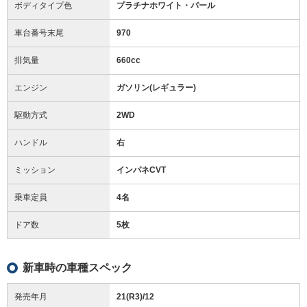
ボディタイプ色
プラチナホワイト・パール
車台番号末尾
970
排気量
660cc
エンジン
ガソリン(レギュラー)
駆動方式
2WD
ハンドル
右
ミッション
インパネCVT
乗車定員
4名
ドア数
5枚
新車時の車種スペック
発売年月
21(R3)/12