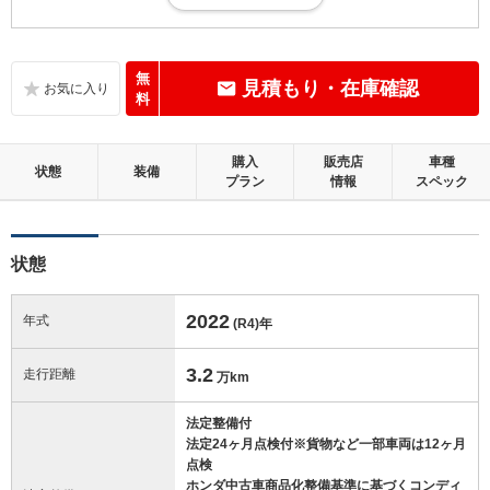
大小の加修を必要とする箇所が数ヶ所ある状態。又は外板適用車。
内装：
補修の必要な目立つ損傷、悪臭等がないこと
無
見積もり・在庫確認
料
外装：
補修の必要な目立つ損傷がないこと
購入
販売店
車種
状態
装備
プラン
情報
スペック
修復歴：無
この中古車の「車両品質評価書」を見る
状態
2022
年式
(R4)
年
3.2
走行距離
万km
法定整備付
法定24ヶ月点検付※貨物など一部車両は12ヶ月
点検
ホンダ中古車商品化整備基準に基づくコンディ