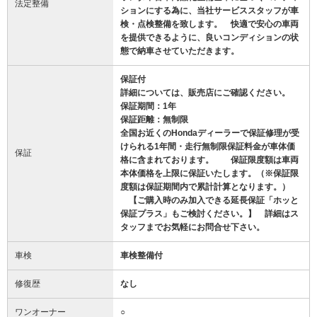
法定整備
ションにする為に、当社サービススタッフが車
検・点検整備を致します。 快適で安心の車両
を提供できるように、良いコンディションの状
態で納車させていただきます。
保証付
詳細については、販売店にご確認ください。
保証期間：1年
保証距離：無制限
全国お近くのHondaディーラーで保証修理が受
けられる1年間・走行無制限保証料金が車体価
保証
格に含まれております。 保証限度額は車両
本体価格を上限に保証いたします。（※保証限
度額は保証期間内で累計計算となります。）
【ご購入時のみ加入できる延長保証「ホッと
保証プラス」もご検討ください。】 詳細はス
タッフまでお気軽にお問合せ下さい。
車検
車検整備付
修復歴
なし
ワンオーナー
○