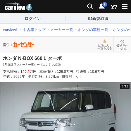
carview!
検索
通知
i
ログイン
ID新規取得
中古車トップ
メーカー一覧
ホンダの車種一覧
ホンダの
carview!
提供：
お気に入り
最近見た
一覧を見る
中古車
ホンダ N-BOX 660 L ターボ
1年保証ワンオーナー車ターボエンジン純正/
支払総額：
140.4
万円
本体価格：
129.8
万円
諸経費：
10.6
万円
年式：
2022
年
走行距離：
3.2
万km
修復歴：
なし
1
/
22