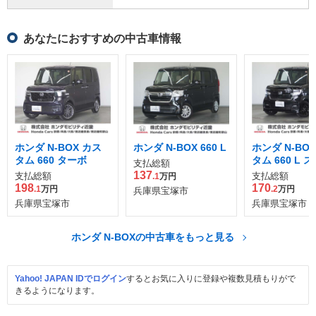
あなたにおすすめの中古車情報
ホンダ N-BOX カス
ホンダ N-BOX 660 L
ホンダ N-BO
タム 660 ターボ
タム 660 L 
支払総額
プラス ブラッ
137
支払総額
支払総額
.1
万円
198
170
.1
万円
.2
万円
兵庫県宝塚市
兵庫県宝塚市
兵庫県宝塚市
ホンダ N-BOXの中古車をもっと見る
Yahoo! JAPAN IDでログイン
するとお気に入りに登録や複数見積もりがで
きるようになります。