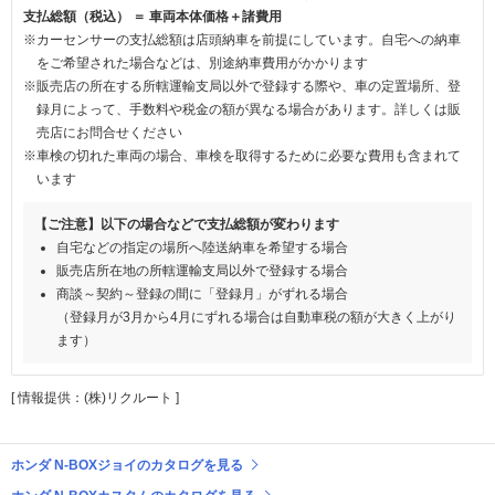
支払総額（税込） ＝ 車両本体価格＋諸費用
※カーセンサーの支払総額は店頭納車を前提にしています。自宅への納車
をご希望された場合などは、別途納車費用がかかります
※販売店の所在する所轄運輸支局以外で登録する際や、車の定置場所、登
録月によって、手数料や税金の額が異なる場合があります。詳しくは販
売店にお問合せください
※車検の切れた車両の場合、車検を取得するために必要な費用も含まれて
います
【ご注意】以下の場合などで支払総額が変わります
自宅などの指定の場所へ陸送納車を希望する場合
販売店所在地の所轄運輸支局以外で登録する場合
商談～契約～登録の間に「登録月」がずれる場合
（登録月が3月から4月にずれる場合は自動車税の額が大きく上がり
ます）
[ 情報提供：(株)リクルート ]
ホンダ N-BOXジョイのカタログを見る