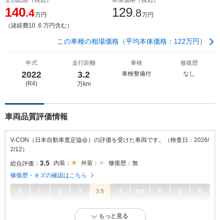
140
129
.4
.8
万円
万円
（諸経費10 .6 万円含む）
この車種の相場価格（平均本体価格：122万円）
年式
走行距離
車検
修復歴
2022
3.2
車検整備付
なし
(R4)
万km
車両品質評価情報
V-CON（日本自動車査定協会）の評価を受けた車両です。（検査日：2026/
2/12）
3.5
内装：
外装：
修復歴：無
総合評価：
修復歴・キズの確認はこちら
R
1
2
3
3.5
4
4.5
5
6
S
3.5
総合評価：
もっと見る