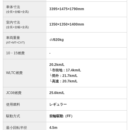
車体寸法
3395
×
1475
×
1790
mm
(全長×全幅×全高)
室内寸法
1350
×
1350
×
1400
mm
(全長×全幅×全高)
車両重量
-/-/920
kg
(AT×MT×CVT)
10・15燃費
-
20.2km/L
└市街地：17.4km/L
WLTC燃費
└郊外：21.7km/L
└高速：20.7km/L
JC08燃費
25.6km/L
使用燃料
レギュラー
駆動方式
前輪駆動（FF）
最小回転半径
4.5
m