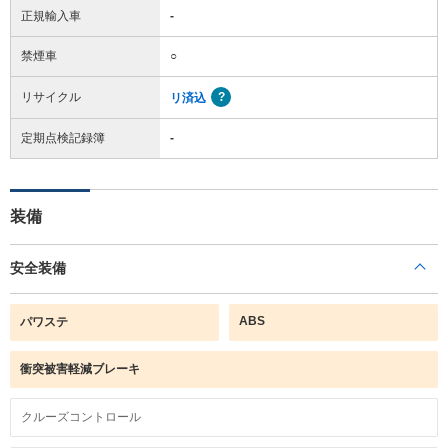
正規輸入車
-
禁煙車
○
リサイクル
リ済込
定期点検記録簿
-
装備
安全装備
ABS
パワステ
衝突被害軽減ブレーキ
クルーズコントロール