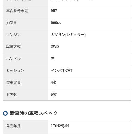
車台番号末尾
957
排気量
660cc
エンジン
ガソリン(レギュラー)
駆動方式
2WD
ハンドル
右
ミッション
インパネCVT
乗車定員
4名
ドア数
5枚
新車時の車種スペック
発売年月
17(H29)/09