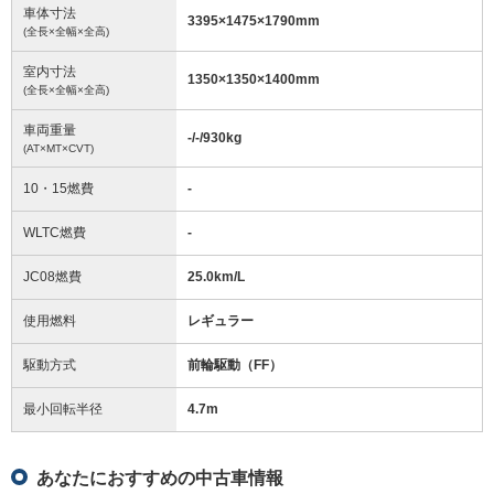
車体寸法
3395
×
1475
×
1790
mm
(全長×全幅×全高)
室内寸法
1350
×
1350
×
1400
mm
(全長×全幅×全高)
車両重量
-/-/930
kg
(AT×MT×CVT)
10・15燃費
-
WLTC燃費
-
JC08燃費
25.0km/L
使用燃料
レギュラー
駆動方式
前輪駆動（FF）
最小回転半径
4.7
m
あなたにおすすめの中古車情報