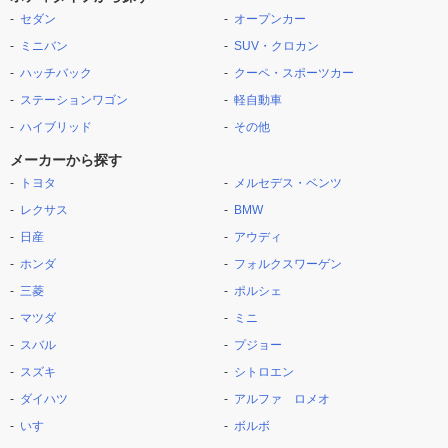
セダン
オープンカー
ミニバン
SUV・クロカン
ハッチバック
クーペ・スポーツカー
ステーションワゴン
軽自動車
ハイブリッド
その他
メーカーから探す
トヨタ
メルセデス・ベンツ
レクサス
BMW
日産
アウディ
ホンダ
フォルクスワーゲン
三菱
ポルシェ
マツダ
ミニ
スバル
プジョー
スズキ
シトロエン
ダイハツ
アルファ ロメオ
いすゞ
ボルボ