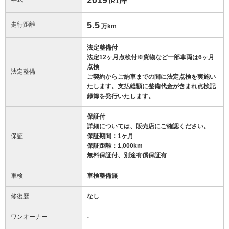
(R1)
年
5.5
走行距離
万km
法定整備付
法定12ヶ月点検付※貨物など一部車両は6ヶ月
点検
法定整備
ご契約からご納車までの間に法定点検を実施い
たします。支払総額に整備代金が含まれ点検記
録簿を発行いたします。
保証付
詳細については、販売店にご確認ください。
保証
保証期間：1ヶ月
保証距離：1,000km
無料保証付、別途有償保証有
車検
車検整備無
修復歴
なし
ワンオーナー
-