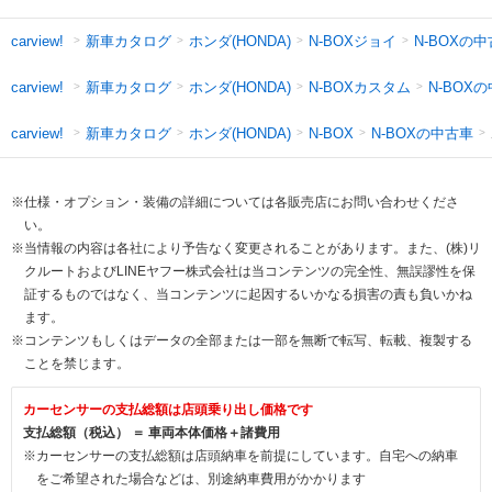
新車カタログ
ホンダ(HONDA)
N-BOXジョイ
N-BOXの
carview!
新車カタログ
ホンダ(HONDA)
N-BOXカスタム
N-BOX
carview!
新車カタログ
ホンダ(HONDA)
N-BOXの中古車
carview!
N-BOX
※仕様・オプション・装備の詳細については各販売店にお問い合わせくださ
い。
※当情報の内容は各社により予告なく変更されることがあります。また、(株)リ
クルートおよびLINEヤフー株式会社は当コンテンツの完全性、無誤謬性を保
証するものではなく、当コンテンツに起因するいかなる損害の責も負いかね
ます。
※コンテンツもしくはデータの全部または一部を無断で転写、転載、複製する
ことを禁じます。
カーセンサーの支払総額は店頭乗り出し価格です
支払総額（税込） ＝ 車両本体価格＋諸費用
※カーセンサーの支払総額は店頭納車を前提にしています。自宅への納車
をご希望された場合などは、別途納車費用がかかります