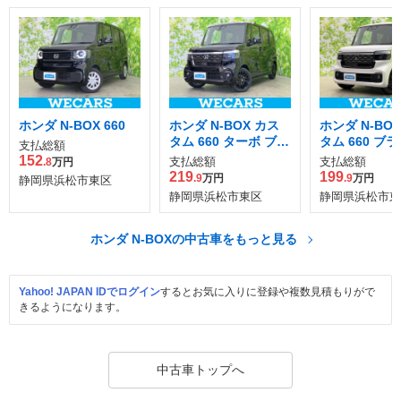
ホンダ N-BOX 660
ホンダ N-BOX カス
ホンダ N-BO
タム 660 ターボ ブラ
タム 660 ブ
支払総額
ック スタイル
タイル
152
支払総額
支払総額
.8
万円
219
199
.9
万円
.9
万円
静岡県浜松市東区
静岡県浜松市東区
静岡県浜松市東
ホンダ N-BOXの中古車をもっと見る
Yahoo! JAPAN IDでログイン
するとお気に入りに登録や複数見積もりがで
きるようになります。
中古車トップへ