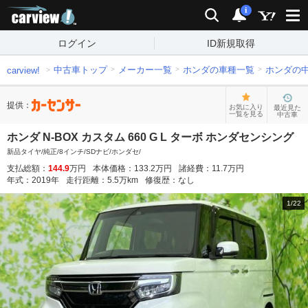
carview!
検索
通知
i
ログイン
ID新規取得
中古車トップ
メーカー一覧
ホンダの車種一覧
ホンダの
carview!
提供：
お気に入り
最近見た
一覧を見る
中古車
ホンダ N-BOX カスタム 660 G L ターボ ホンダセンシング
新品タイヤ/純正/8インチ/SDナビ/ホンダセ/
支払総額：
144.9
万円
本体価格：
133.2
万円
諸経費：
11.7
万円
年式：
2019
年
走行距離：
5.5
万km
修復歴：
なし
1
/
22