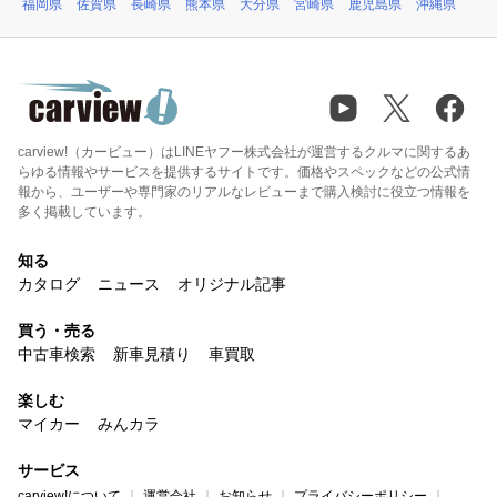
福岡県
佐賀県
長崎県
熊本県
大分県
宮崎県
鹿児島県
沖縄県
carview!（カービュー）はLINEヤフー株式会社が運営するクルマに関するあ
らゆる情報やサービスを提供するサイトです。価格やスペックなどの公式情
報から、ユーザーや専門家のリアルなレビューまで購入検討に役立つ情報を
多く掲載しています。
知る
カタログ
ニュース
オリジナル記事
買う・売る
中古車検索
新車見積り
車買取
楽しむ
マイカー
みんカラ
サービス
carview!について
運営会社
お知らせ
プライバシーポリシー