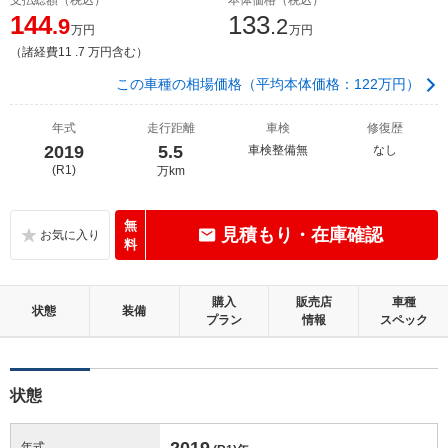
144
133
.9
.2
万円
万円
（諸経費11 .7 万円含む）
この車種の相場価格（平均本体価格：122万円）
年式
走行距離
車検
修復歴
2019
5.5
車検整備無
なし
(R1)
万km
無
見積もり・在庫確認
料
購入
販売店
車種
状態
装備
プラン
情報
スペック
状態
2019
年式