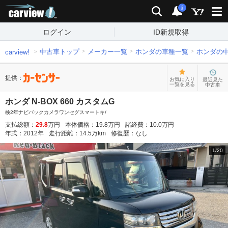
carview!
検索
通知
i
ログイン
ID新規取得
中古車トップ
メーカー一覧
ホンダの車種一覧
ホンダの
carview!
提供：
お気に入り
最近見た
一覧を見る
中古車
ホンダ N-BOX 660 カスタムG
検2年ナビバックカメラワンセグスマートキ/
支払総額：
29.8
万円
本体価格：
19.8
万円
諸経費：
10.0
万円
年式：
2012
年
走行距離：
14.5
万km
修復歴：
なし
1
/
20