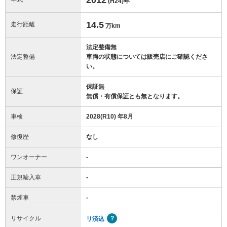
(H24)
年
14.5
走行距離
万km
法定整備無
法定整備
車両の状態については販売店にご確認くださ
い。
保証無
保証
無償・有償保証とも無となります。
車検
2028(R10) 年8月
修復歴
なし
ワンオーナー
-
正規輸入車
-
禁煙車
-
リサイクル
リ済込