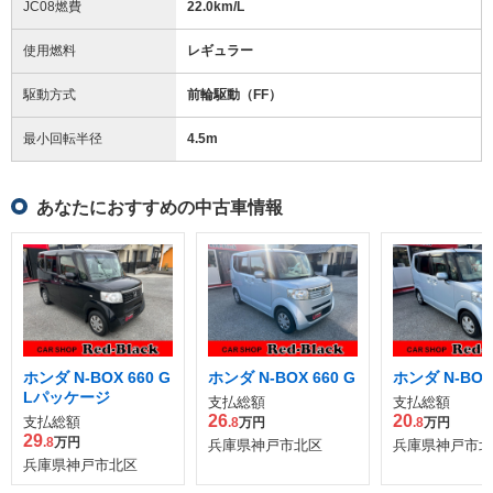
JC08燃費
22.0km/L
使用燃料
レギュラー
駆動方式
前輪駆動（FF）
最小回転半径
4.5
m
あなたにおすすめの中古車情報
ホンダ N-BOX 660 G
ホンダ N-BOX 660 G
ホンダ N-BOX 
Lパッケージ
支払総額
支払総額
26
20
支払総額
.8
万円
.8
万円
29
.8
万円
兵庫県神戸市北区
兵庫県神戸市北
兵庫県神戸市北区