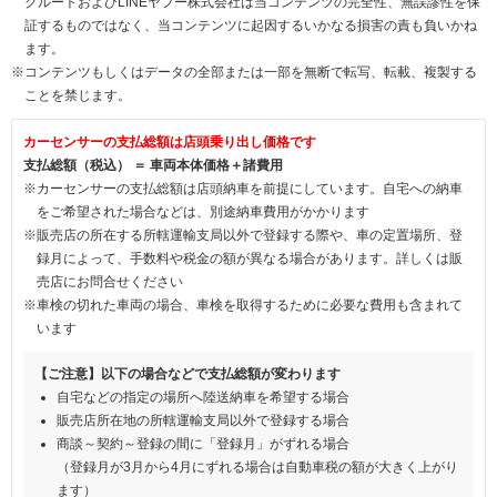
クルートおよびLINEヤフー株式会社は当コンテンツの完全性、無誤謬性を保
証するものではなく、当コンテンツに起因するいかなる損害の責も負いかね
ます。
※コンテンツもしくはデータの全部または一部を無断で転写、転載、複製する
ことを禁じます。
カーセンサーの支払総額は店頭乗り出し価格です
支払総額（税込） ＝ 車両本体価格＋諸費用
※カーセンサーの支払総額は店頭納車を前提にしています。自宅への納車
をご希望された場合などは、別途納車費用がかかります
※販売店の所在する所轄運輸支局以外で登録する際や、車の定置場所、登
録月によって、手数料や税金の額が異なる場合があります。詳しくは販
売店にお問合せください
※車検の切れた車両の場合、車検を取得するために必要な費用も含まれて
います
【ご注意】以下の場合などで支払総額が変わります
自宅などの指定の場所へ陸送納車を希望する場合
販売店所在地の所轄運輸支局以外で登録する場合
商談～契約～登録の間に「登録月」がずれる場合
（登録月が3月から4月にずれる場合は自動車税の額が大きく上がり
ます）