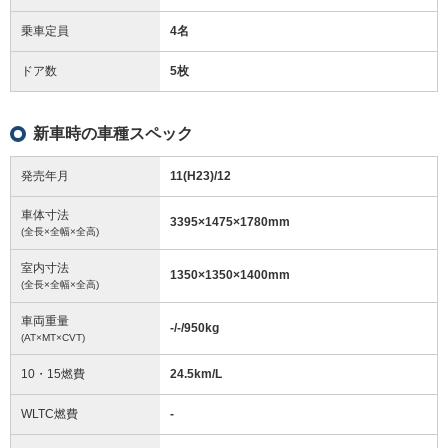
乗車定員
4名
ドア数
5枚
新車時の車種スペック
発売年月
11(H23)/12
車体寸法
3395
×
1475
×
1780
mm
(全長×全幅×全高)
室内寸法
1350
×
1350
×
1400
mm
(全長×全幅×全高)
車両重量
-/-/950
kg
(AT×MT×CVT)
10・15燃費
24.5km/L
WLTC燃費
-