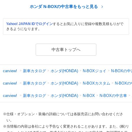
ホンダ N-BOXの中古車をもっと見る
Yahoo! JAPAN IDでログイン
するとお気に入りに登録や複数見積もりがで
きるようになります。
中古車トップへ
新車カタログ
ホンダ(HONDA)
N-BOXジョイ
N-BOXの
carview!
新車カタログ
ホンダ(HONDA)
N-BOXカスタム
N-BOX
carview!
新車カタログ
ホンダ(HONDA)
N-BOXの中古車
carview!
N-BOX
※仕様・オプション・装備の詳細については各販売店にお問い合わせくださ
い。
※当情報の内容は各社により予告なく変更されることがあります。また、(株)リ