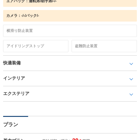
エアバック：運転席/助手席/-/-
カメラ：-/-/バック/-
横滑り防止装置
アイドリングストップ
盗難防止装置
快適装備
インテリア
エクステリア
プラン