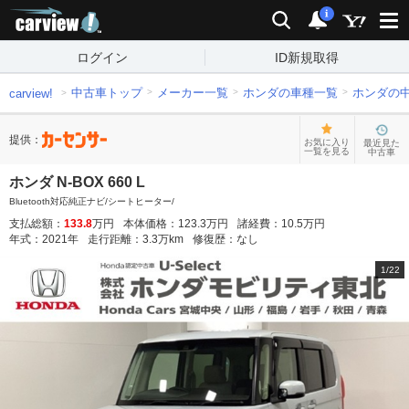
carview!
検索
通知
i
ログイン
ID新規取得
中古車トップ
メーカー一覧
ホンダの車種一覧
ホンダの
carview!
提供：
お気に入り
最近見た
一覧を見る
中古車
ホンダ N-BOX 660 L
Bluetooth対応純正ナビ/シートヒーター/
支払総額：
133.8
万円
本体価格：
123.3
万円
諸経費：
10.5
万円
年式：
2021
年
走行距離：
3.3
万km
修復歴：
なし
1
/
22