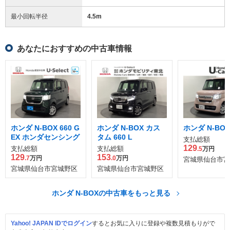
最小回転半径
4.5
m
あなたにおすすめの中古車情報
ホンダ N-BOX 660 G
ホンダ N-BOX カス
ホンダ N-BOX 
EX ホンダセンシング
タム 660 L
支払総額
129
支払総額
支払総額
.5
万円
129
153
.7
万円
.0
万円
宮城県仙台市宮
宮城県仙台市宮城野区
宮城県仙台市宮城野区
ホンダ N-BOXの中古車をもっと見る
Yahoo! JAPAN IDでログイン
するとお気に入りに登録や複数見積もりがで