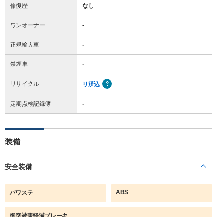
修復歴
なし
ワンオーナー
-
正規輸入車
-
禁煙車
-
リサイクル
リ済込
定期点検記録簿
-
装備
安全装備
ABS
パワステ
衝突被害軽減ブレーキ