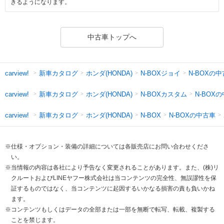
きるようになります。
中古車トップへ
新車カタログ
ホンダ(HONDA)
N-BOXジョイ
N-BOXの
carview!
新車カタログ
ホンダ(HONDA)
N-BOXカスタム
N-BOX
carview!
新車カタログ
ホンダ(HONDA)
N-BOXの中古車
carview!
N-BOX
※仕様・オプション・装備の詳細については各販売店にお問い合わせくださ
い。
※当情報の内容は各社により予告なく変更されることがあります。また、(株)リ
クルートおよびLINEヤフー株式会社は当コンテンツの完全性、無誤謬性を保
証するものではなく、当コンテンツに起因するいかなる損害の責も負いかね
ます。
※コンテンツもしくはデータの全部または一部を無断で転写、転載、複製する
ことを禁じます。