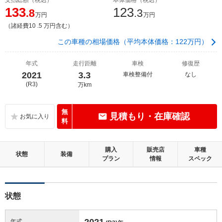
133
123
.8
.3
万円
万円
（諸経費10 .5 万円含む）
この車種の相場価格（平均本体価格：122万円）
年式
走行距離
車検
修復歴
2021
3.3
車検整備付
なし
(R3)
万km
無
見積もり・在庫確認
料
購入
販売店
車種
状態
装備
プラン
情報
スペック
状態
2021
年式