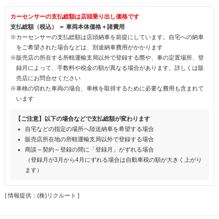
カーセンサーの支払総額は店頭乗り出し価格です
支払総額（税込） ＝ 車両本体価格＋諸費用
※カーセンサーの支払総額は店頭納車を前提にしています。自宅への納車
をご希望された場合などは、別途納車費用がかかります
※販売店の所在する所轄運輸支局以外で登録する際や、車の定置場所、登
録月によって、手数料や税金の額が異なる場合があります。詳しくは販
売店にお問合せください
※車検の切れた車両の場合、車検を取得するために必要な費用も含まれて
います
【ご注意】以下の場合などで支払総額が変わります
自宅などの指定の場所へ陸送納車を希望する場合
販売店所在地の所轄運輸支局以外で登録する場合
商談～契約～登録の間に「登録月」がずれる場合
（登録月が3月から4月にずれる場合は自動車税の額が大きく上がり
ます）
[ 情報提供：(株)リクルート ]