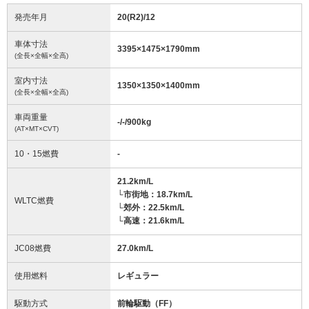
発売年月
20(R2)/12
車体寸法
3395
×
1475
×
1790
mm
(全長×全幅×全高)
室内寸法
1350
×
1350
×
1400
mm
(全長×全幅×全高)
車両重量
-/-/900
kg
(AT×MT×CVT)
10・15燃費
-
21.2km/L
└市街地：18.7km/L
WLTC燃費
└郊外：22.5km/L
└高速：21.6km/L
JC08燃費
27.0km/L
使用燃料
レギュラー
駆動方式
前輪駆動（FF）