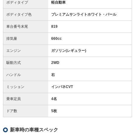
ボディタイプ
軽自動車
ボディタイプ色
プレミアムサンライトホワイト・パール
車台番号末尾
819
排気量
660cc
エンジン
ガソリン(レギュラー)
駆動方式
2WD
ハンドル
右
ミッション
インパネCVT
乗車定員
4名
ドア数
5枚
新車時の車種スペック