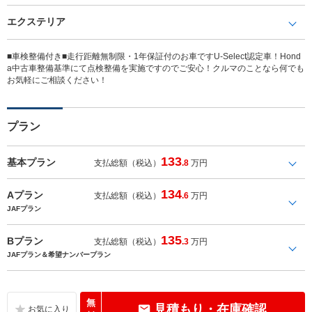
エクステリア
■車検整備付き■走行距離無制限・1年保証付のお車ですU-Select認定車！Hond
a中古車整備基準にて点検整備を実施ですのでご安心！クルマのことなら何でも
お気軽にご相談ください！
プラン
133
基本プラン
支払総額（税込）
.8
万円
134
Aプラン
支払総額（税込）
.6
万円
JAFプラン
135
Bプラン
支払総額（税込）
.3
万円
JAFプラン＆希望ナンバープラン
無
見積もり・在庫確認