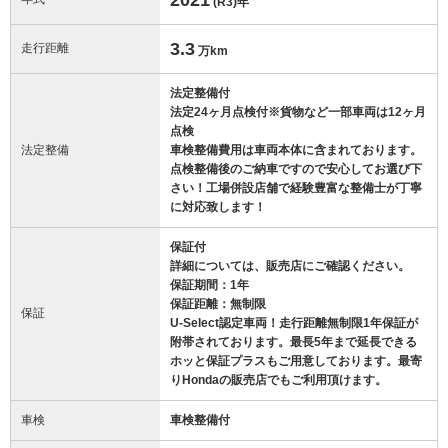
(R3)
年
3.3
走行距離
万km
法定整備付
法定24ヶ月点検付※貨物など一部車両は12ヶ月
点検
法定整備
車検整備費用は車両本体に含まれております。
点検整備後のご納車ですので安心してお選び下
さい！工場併設店舗で経験豊富な整備士が丁寧
に対応致します！
保証付
詳細については、販売店にご確認ください。
保証期間：1年
保証距離：無制限
保証
U-Select認定車両！走行距離無制限1年保証が
附帯されております。最長5年まで延長できる
ホッと保証プラスもご用意しております。最寄
りHondaの販売店でもご利用頂けます。
車検
車検整備付