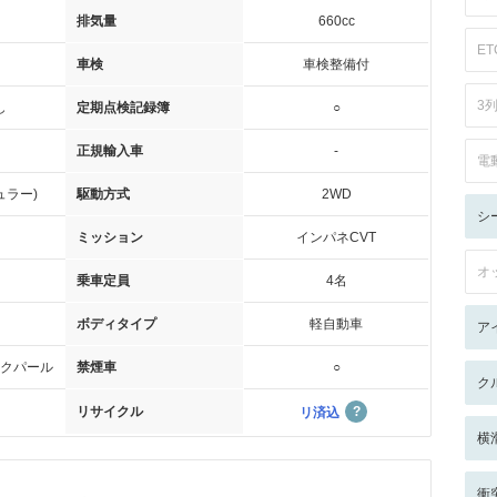
排気量
660cc
ET
車検
車検整備付
3
し
定期点検記録簿
○
正規輸入車
-
電
ュラー)
駆動方式
2WD
シ
ミッション
インパネCVT
オ
乗車定員
4名
ボディタイプ
軽自動車
ア
クパール
禁煙車
○
ク
リサイクル
リ済込
横
衝