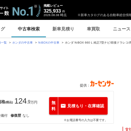
掲載レビュー
325,933
件
時点
※新車カタログのある自動車総合情報
2026.08.08
ログ
中古車検索
新車見積り
車買取
ニュース
種一覧
ホンダの中古車
N-BOXの中古車
ホンダ N-BOX 660 L 純正7型ナビ/前後ドラレコ
ト
提供：
124
価格
.9
万円
無
(税込)
見積もり・在庫確認
料
整備付
修復歴
なし
※お電話番号の入力は不要です。
支