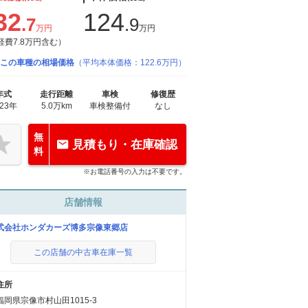
32
124
.7
.9
万円
万円
経費7.8万円含む）
この車種の相場価格
（平均本体価格：122.6万円）
年式
走行距離
車検
修復歴
023年
5.0万km
車検整備付
なし
無
見積もり・在庫確認
料
※お電話番号の入力は不要です。
店舗情報
式会社ホンダカーズ博多宗像東郷店
この店舗の中古車在庫一覧
住所
福岡県宗像市村山田1015-3