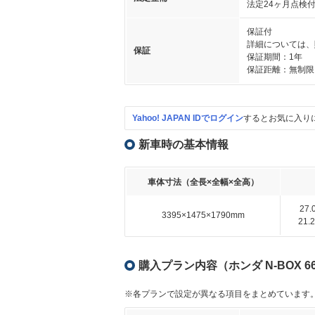
法定24ヶ月点検
保証付
詳細については、
保証
保証期間：1年
保証距離：無制限
Yahoo! JAPAN IDでログイン
するとお気に入り
新車時の基本情報
車体寸法（全長×全幅×全高）
27
3395×1475×1790mm
21
購入プラン内容（ホンダ N-BOX 6
※各プランで設定が異なる項目をまとめています