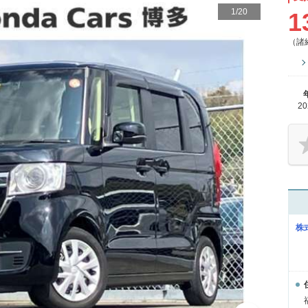
1
/
20
1
（諸
2
株