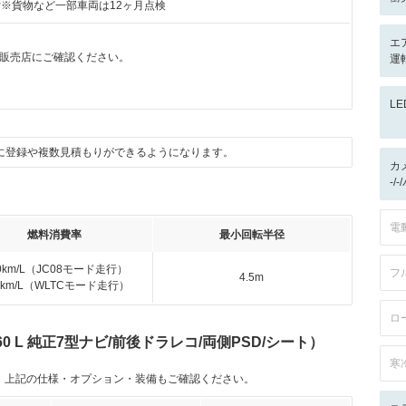
付※貨物など一部車両は12ヶ月点検
エ
販売店にご確認ください。
運
L
に登録や複数見積もりができるようになります。
カ
-/
電
燃料消費率
最小回転半径
.0km/L（JC08モード走行）
フ
4.5m
.2km/L（WLTCモード走行）
ロ
60 L 純正7型ナビ/前後ドラレコ/両側PSD/シート）
寒
。上記の仕様・オプション・装備もご確認ください。