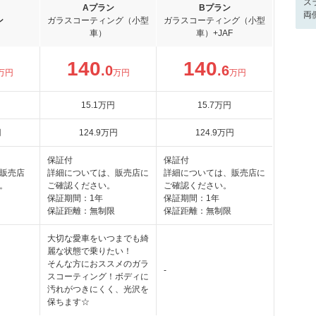
ス
Aプラン
Bプラン
両
ン
ガラスコーティング（小型
ガラスコーティング（小型
車）
車）+JAF
140
140
.0
.6
万円
万円
万円
15
.1
万円
15
.7
万円
円
124
.9
万円
124
.9
万円
保証付
保証付
販売店
詳細については、販売店に
詳細については、販売店に
。
ご確認ください。
ご確認ください。
保証期間：1年
保証期間：1年
保証距離：無制限
保証距離：無制限
大切な愛車をいつまでも綺
麗な状態で乗りたい！
そんな方におススメのガラ
-
スコーティング！ボディに
汚れがつきにくく、光沢を
保ちます☆