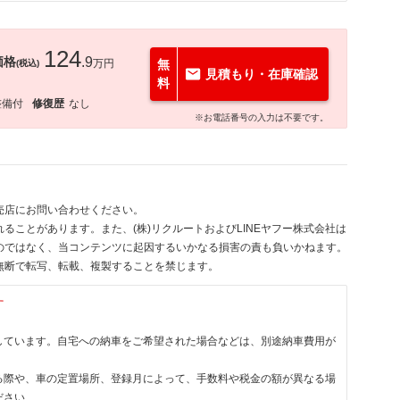
124
価格
.9
万円
無
(税込)
見積もり・在庫確認
料
整備付
修復歴
なし
※お電話番号の入力は不要です。
売店にお問い合わせください。
ることがあります。また、(株)リクルートおよびLINEヤフー株式会社は
のではなく、当コンテンツに起因するいかなる損害の責も負いかねます。
無断で転写、転載、複製することを禁じます。
す
しています。自宅への納車をご希望された場合などは、別途納車費用が
る際や、車の定置場所、登録月によって、手数料や税金の額が異なる場
ださい