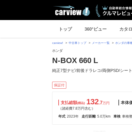
トップ
360°ビュー
カタ
carview!
中古車トップ
メーカー一覧
ホンダの車
ホンダ
N-BOX 660 L
純正7型ナビ/前後ドラレコ/両側PSD/シー
保証付
132
支払総額
.7
本体
万円
(税込)
（諸経費7.8万円含む）
年式
2023年
走行距離
5.0万km
車検
車検