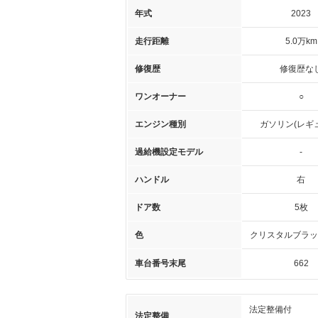
年式
2023
走行距離
5.0万km
修復歴
修復歴な
ワンオーナー
○
エンジン種別
ガソリン(レギ
過給機設定モデル
-
ハンドル
右
ドア数
5枚
色
クリスタルブラッ
車台番号末尾
662
法定整備付
法定整備