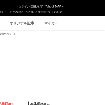
ログイン
[
新規取得
]
Yahoo! JAPAN
サイト5社との比較（2026年2月株式会社プラグ調べ）
オリジナル記事
マイカー
/両側PSD/シート
払総額
本体価格
(税込)
(税込)