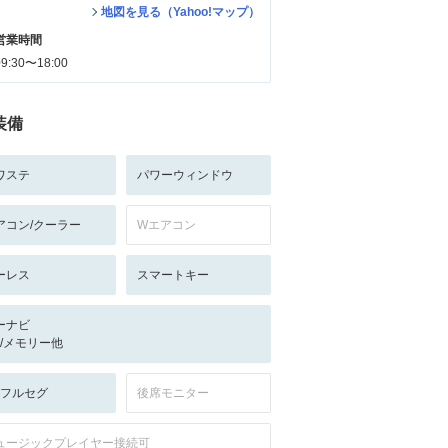
地図を見る（Yahoo!マップ）
営業時間
09:30〜18:00
装備
ワステ
パワーウィンドウ
アコン/クーラー
Wエアコン
ーレス
スマートキー
ーナビ
-/-/メモリー他
V:フルセグ
後席モニター
ュージックプレイヤー接続可