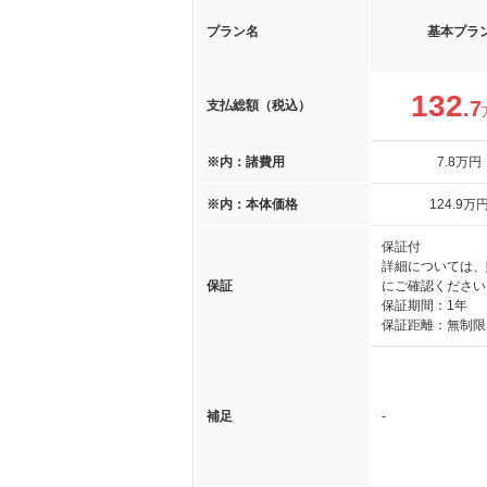
プラン名
基本プラ
132
.7
支払総額（税込）
※内：諸費用
7
.8
万円
※内：本体価格
124
.9
万
保証付
詳細については、
保証
にご確認ください
保証期間：1年
保証距離：無制限
補足
-