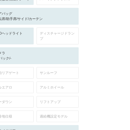
アバッグ
転席/助手席/サイド/カーテン
EDヘッドライト
ディスチャージドラン
プ
メラ
-/バック/-
動リアゲート
サンルーフ
ルエアロ
アルミホイール
ーダウン
リフトアップ
冷地仕様
過給機設定モデル