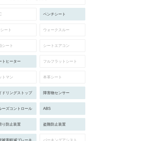
C
ベンチシート
列シート
ウォークスルー
動シート
シートエアコン
ートヒーター
フルフラットシート
ットマン
本革シート
イドリングストップ
障害物センサー
ルーズコントロール
ABS
滑り防止装置
盗難防止装置
突被害軽減ブレーキ
パーキングアシスト