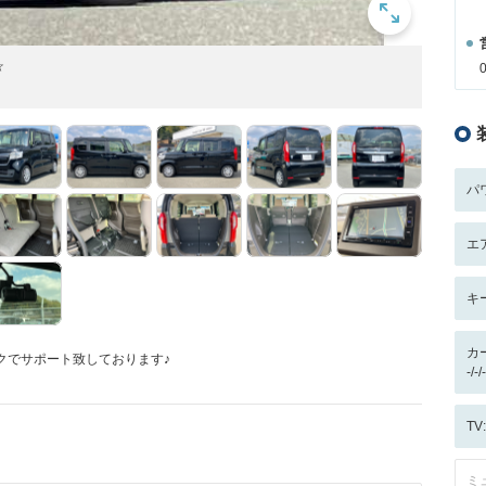
☆
パ
エ
キ
カ
クでサポート致しております♪
-/
T
ミ