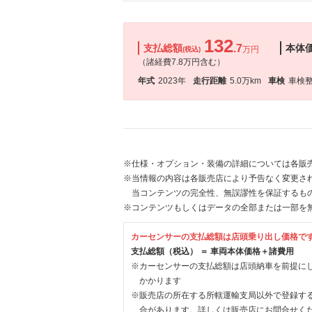
132
支払総額
.7
本体
万円
(税込)
（諸経費7.8万円含む）
年式
2023年
走行距離
5.0万km
車検
車検
※仕様・オプション・装備の詳細については各販
※当情報の内容は各販売店により予告なく変更され
当コンテンツの完全性、無誤謬性を保証するも
※コンテンツもしくはデータの全部または一部を
カーセンサーの支払総額は店頭乗り出し価格で
支払総額（税込） ＝ 車両本体価格＋諸費用
※カーセンサーの支払総額は店頭納車を前提に
かかります
※販売店の所在する所轄運輸支局以外で登録す
合があります。詳しくは販売店にお問合せく