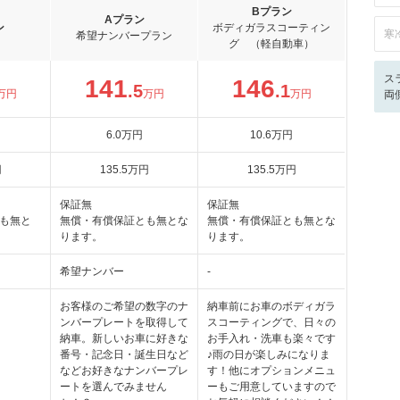
Bプラン
Aプラン
ン
ボディガラスコーティン
寒
希望ナンバープラン
グ （軽自動車）
ス
141
146
.5
.1
万円
万円
万円
両
6
.0
万円
10
.6
万円
円
135
.5
万円
135
.5
万円
保証無
保証無
も無と
無償・有償保証とも無とな
無償・有償保証とも無とな
ります。
ります。
希望ナンバー
-
お客様のご希望の数字のナ
納車前にお車のボディガラ
ンバープレートを取得して
スコーティングで、日々の
納車。新しいお車に好きな
お手入れ・洗車も楽々です
番号・記念日・誕生日など
♪雨の日が楽しみになりま
などお好きなナンバープレ
す！他にオプションメニュ
ートを選んでみません
ーもご用意していますので