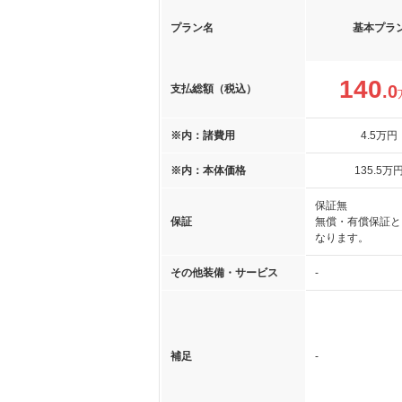
プラン名
基本プラ
140
.0
支払総額（税込）
※内：諸費用
4
.5
万円
※内：本体価格
135
.5
万
保証無
保証
無償・有償保証と
なります。
その他装備・サービス
-
補足
-