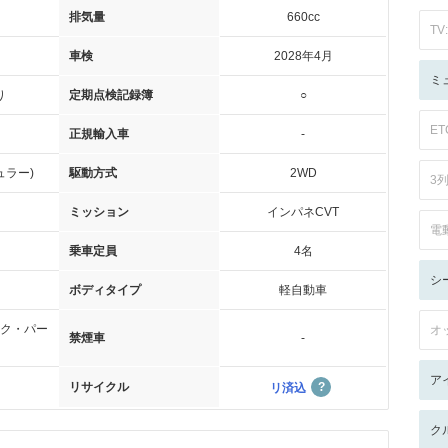
排気量
660cc
TV:
車検
2028年4月
ミ
り
定期点検記録簿
○
ET
正規輸入車
-
ュラー)
駆動方式
2WD
3
ミッション
インパネCVT
電
乗車定員
4名
シ
ボディタイプ
軽自動車
ク・パー
オ
禁煙車
-
ア
リサイクル
リ済込
ク