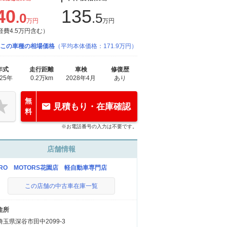
40
135
.0
.5
万円
万円
経費4.5万円含む）
この車種の相場価格
（平均本体価格：171.9万円）
年式
走行距離
車検
修復歴
025年
0.2万km
2028年4月
あり
無
見積もり・在庫確認
料
※お電話番号の入力は不要です。
店舗情報
ERO MOTORS花園店 軽自動車専門店
この店舗の中古車在庫一覧
住所
埼玉県深谷市田中2099-3