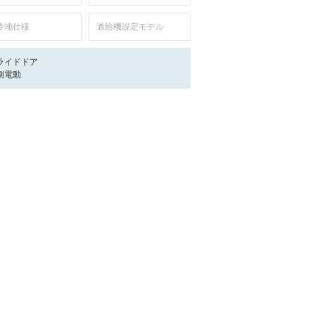
冷地仕様
過給機設定モデル
ライドドア
側電動