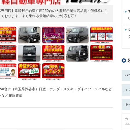
専門店】常時展示台数在庫250台の大型展示場☆高品質・低価格にこ
しております。すぐ乗れる最短納車のご対応も可！
パ
50台☆（埼玉県深谷市）日産・ホンダ・スズキ・ダイハツ・スバルなど
エ
ーなど在庫豊富
キ
カ
-/-/-