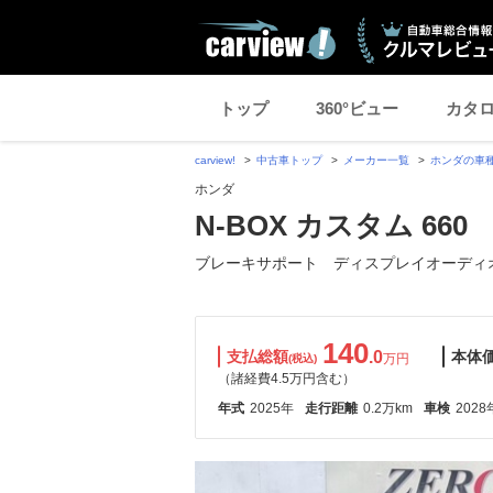
トップ
360°ビュー
カタ
carview!
中古車トップ
メーカー一覧
ホンダの車
ホンダ
N-BOX カスタム 660
ブレーキサポート ディスプレイオーディ
140
支払総額
.0
本体
万円
(税込)
（諸経費4.5万円含む）
年式
2025年
走行距離
0.2万km
車検
2028