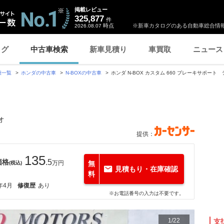
掲載レビュー
325,877
件
時点
※新車カタログのある自動車総合情報
2026.08.07
ログ
中古車検索
新車見積り
車買取
ニュース
種一覧
ホンダの中古車
N-BOXの中古車
ホンダ N-BOX カスタム 660 ブレーキサポー
オ
提供：
135
価格
.5
万円
無
(税込)
見積もり・在庫確認
料
年4月
修復歴
あり
※お電話番号の入力は不要です。
1
/
22
支