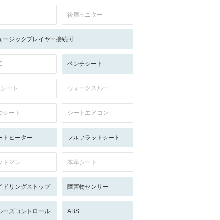
-
後席モニター
ュージックプレイヤー接続可
C
ベンチシート
列シート
ウォークスルー
動シート
シートエアコン
ートヒーター
フルフラットシート
ットマン
本革シート
イドリングストップ
障害物センサー
ルーズコントロール
ABS