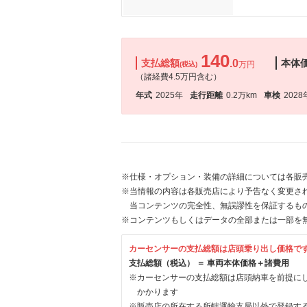
140
支払総額
.0
本体
万円
(税込)
（諸経費4.5万円含む）
年式
2025年
走行距離
0.2万km
車検
2028
※仕様・オプション・装備の詳細については各販
※当情報の内容は各販売店により予告なく変更され
当コンテンツの完全性、無誤謬性を保証するも
※コンテンツもしくはデータの全部または一部を
カーセンサーの支払総額は店頭乗り出し価格で
支払総額（税込） ＝ 車両本体価格＋諸費用
※カーセンサーの支払総額は店頭納車を前提に
かかります
※販売店の所在する所轄運輸支局以外で登録す