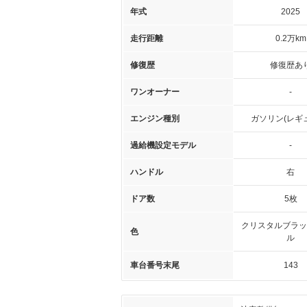
年式
2025
走行距離
0.2万km
修復歴
修復歴あ
ワンオーナー
-
エンジン種別
ガソリン(レギ
過給機設定モデル
-
ハンドル
右
ドア数
5枚
クリスタルブラッ
色
ル
車台番号末尾
143