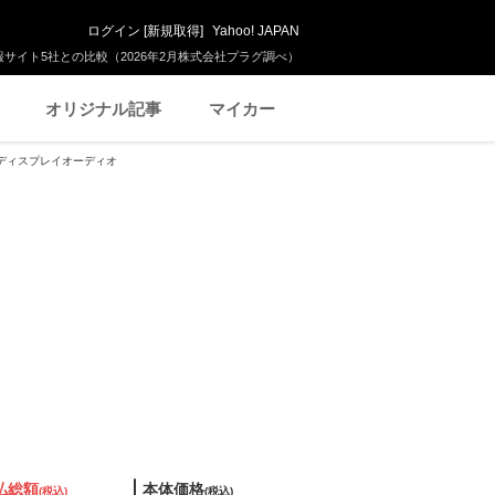
ログイン
[
新規取得
]
Yahoo! JAPAN
サイト5社との比較（2026年2月株式会社プラグ調べ）
オリジナル記事
マイカー
ト ディスプレイオーディオ
払総額
本体価格
(税込)
(税込)