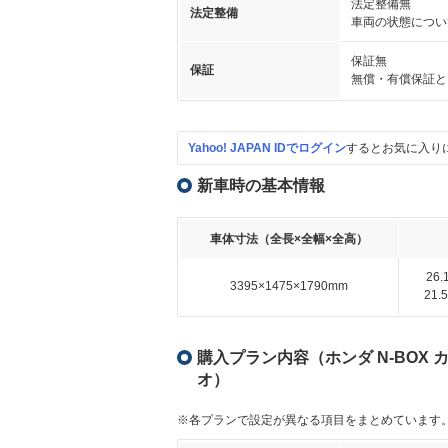
法定整備無
法定整備
車両の状態につい
保証無
保証
無償・有償保証と
Yahoo! JAPAN IDでログイン
するとお気に入り
新車時の基本情報
車体寸法（全長×全幅×全高）
26
3395×1475×1790mm
21
購入プラン内容（ホンダ N-BOX 
オ）
※各プランで設定が異なる項目をまとめています