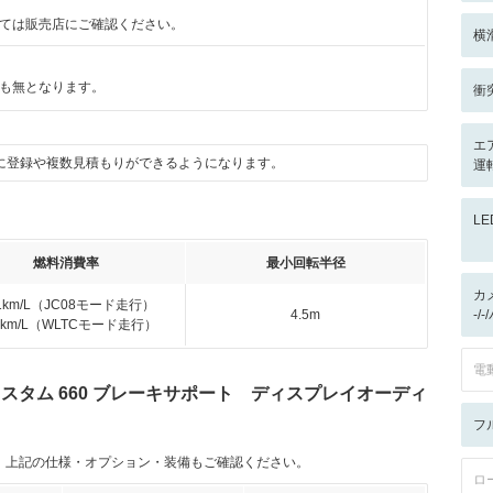
ては販売店にご確認ください。
横
も無となります。
衝
エ
に登録や複数見積もりができるようになります。
運
L
燃料消費率
最小回転半径
カ
.1km/L（JC08モード走行）
4.5m
-/
.5km/L（WLTCモード走行）
電
カスタム 660 ブレーキサポート ディスプレイオーディ
フ
。上記の仕様・オプション・装備もご確認ください。
ロ