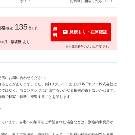
か！？
お気軽に相談ください！！
135
価格
.5
万円
無
(税込)
見積もり・在庫確認
料
年4月
修復歴
あり
※お電話番号の入力は不要です。
売店にお問い合わせください。
ることがあります。また、(株)リクルートおよびLINEヤフー株式会社は
のではなく、当コンテンツに起因するいかなる損害の責も負いかねます。
無断で転写、転載、複製することを禁じます。
す
しています。自宅への納車をご希望された場合などは、別途納車費用が
る際や、車の定置場所、登録月によって、手数料や税金の額が異なる場