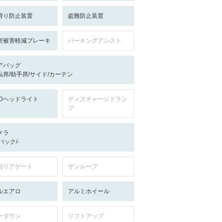
滑り防止装置
盗難防止装置
突被害軽減ブレーキ
パーキングアシスト
アバッグ
転席/助手席/サイド/カーテン
EDヘッドライト
ディスチャージドラン
プ
メラ
-/バック/-
動リアゲート
サンルーフ
ルエアロ
アルミホイール
ーダウン
リフトアップ