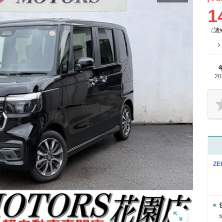
1
（諸
2
Z