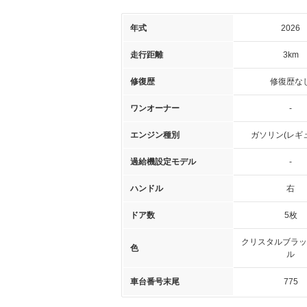
年式
2026
走行距離
3km
修復歴
修復歴な
ワンオーナー
-
エンジン種別
ガソリン(レギ
過給機設定モデル
-
ハンドル
右
ドア数
5枚
クリスタルブラッ
色
ル
車台番号末尾
775