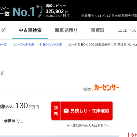
掲載レビュー
325,902
件
時点
※新車カタログのある自動車総合情報
2026.08.07
ログ
中古車検索
新車見積り
車買取
ニュース
種一覧
ホンダの中古車
N-BOXの中古車
ホンダ N-BOX 660 届出済未使用車 禁煙車 Honda
アダ
提供：
130
価格
.2
万円
無
(税込)
見積もり・在庫確認
料
月
修復歴
なし
※お電話番号の入力は不要です。
支