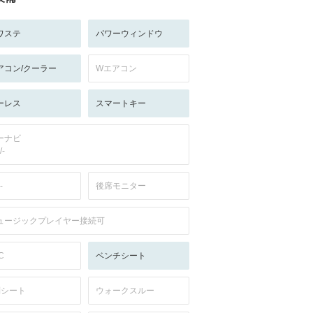
ワステ
パワーウィンドウ
アコン/クーラー
Wエアコン
ーレス
スマートキー
ーナビ
/-
-
後席モニター
ュージックプレイヤー接続可
C
ベンチシート
列シート
ウォークスルー