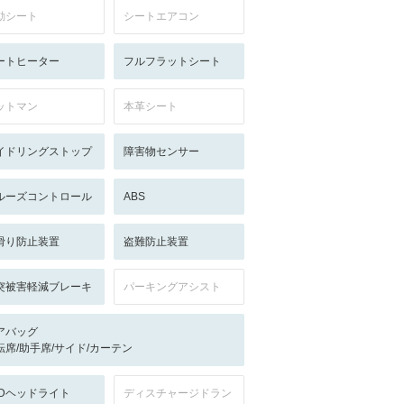
動シート
シートエアコン
ートヒーター
フルフラットシート
ットマン
本革シート
イドリングストップ
障害物センサー
ルーズコントロール
ABS
滑り防止装置
盗難防止装置
突被害軽減ブレーキ
パーキングアシスト
アバッグ
転席/助手席/サイド/カーテン
EDヘッドライト
ディスチャージドラン