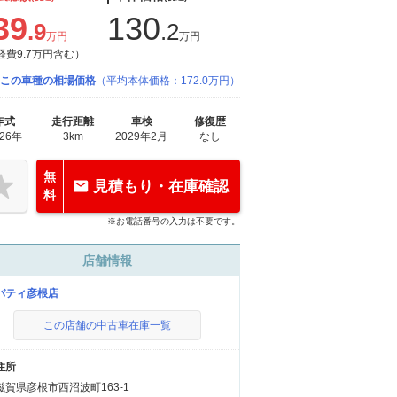
39
130
.9
.2
万円
万円
経費9.7万円含む）
この車種の相場価格
（平均本体価格：172.0万円）
年式
走行距離
車検
修復歴
026年
3km
2029年2月
なし
無
見積もり・在庫確認
料
※お電話番号の入力は不要です。
店舗情報
バティ彦根店
この店舗の中古車在庫一覧
住所
滋賀県彦根市西沼波町163-1