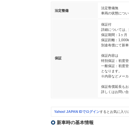
法定整備無
法定整備
車両の状態につい
保証付
詳細については、
保証期間：1ヶ月
保証距離：1,000
別途有償にて新車
保証内容は
保証
特別保証：初度登録か
一般保証：初度登録か
となります。
※内容などメーカ
保証有償延長もお
詳しくはお問い合
Yahoo! JAPAN IDでログイン
するとお気に入り
新車時の基本情報