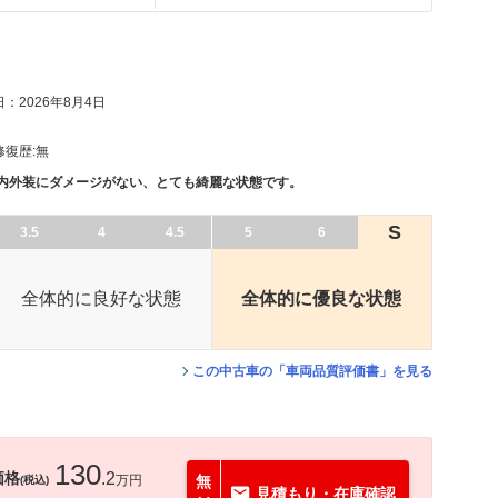
：2026年8月4日
修復歴:
無
、内外装にダメージがない、とても綺麗な状態です。
S
3.5
4
4.5
5
6
全体的に良好な状態
全体的に優良な状態
この中古車の「車両品質評価書」を見る
130
価格
.2
万円
無
(税込)
見積もり・在庫確認