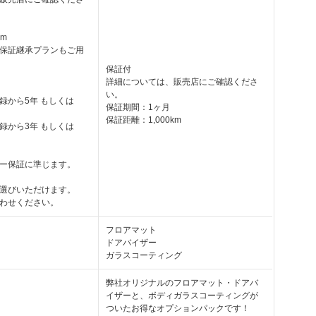
km
保証継承プランもご用
保証付
詳細については、販売店にご確認くださ
い。
録から5年 もしくは
保証期間：1ヶ月
保証距離：1,000km
録から3年 もしくは
ー保証に準じます。
選びいただけます。
わせください。
フロアマット
ドアバイザー
ガラスコーティング
弊社オリジナルのフロアマット・ドアバ
イザーと、ボディガラスコーティングが
ついたお得なオプションパックです！