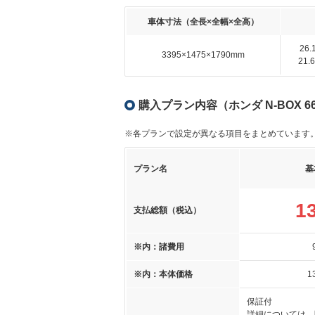
車体寸法（全長×全幅×全高）
26
3395×1475×1790mm
21
購入プラン内容（ホンダ N-BOX 66
※各プランで設定が異なる項目をまとめています
プラン名
基
1
支払総額（税込）
※内：諸費用
※内：本体価格
1
保証付
詳細については、