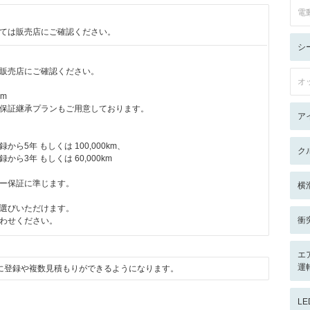
電
ては販売店にご確認ください。
シ
販売店にご確認ください。
オ
km
保証継承プランもご用意しております。
ア
ら5年 もしくは 100,000km、
ク
ら3年 もしくは 60,000km
ー保証に準じます。
横
選びいただけます。
衝
わせください。
エ
運
に登録や複数見積もりができるようになります。
L