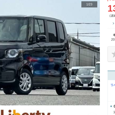
1
/
23
1
（諸
2
リ