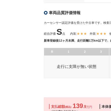
車両品質評価情報
カーセンサー認定評価を受けた中古車です。
検査日
S
総合評価
点
内装:
外装:
新車登録後12ヶ月未満、走行距離1万km以下で
R
1
2
3
走行に支障が無い状態
139
支払総額
.9
本体
万円
(税込)