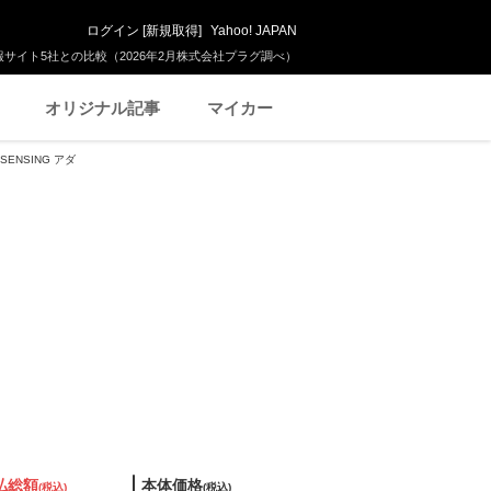
ログイン
[
新規取得
]
Yahoo! JAPAN
サイト5社との比較（2026年2月株式会社プラグ調べ）
オリジナル記事
マイカー
SENSING アダ
払総額
本体価格
(税込)
(税込)