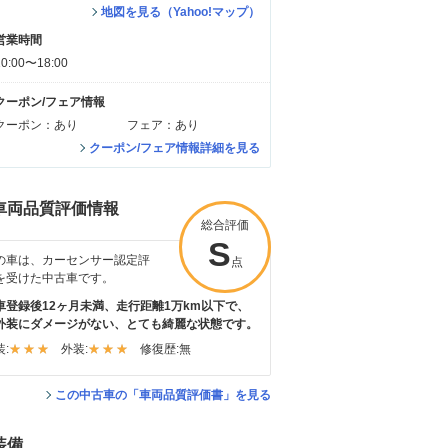
地図を見る（Yahoo!マップ）
営業時間
10:00〜18:00
クーポン/フェア情報
クーポン：あり
フェア：あり
クーポン/フェア情報詳細を見る
車両品質評価情報
総合評価
S
の車は、カーセンサー認定評
点
を受けた中古車です。
車登録後12ヶ月未満、走行距離1万km以下で、
外装にダメージがない、とても綺麗な状態です。
:
外装:
修復歴:
無
この中古車の「車両品質評価書」を見る
装備