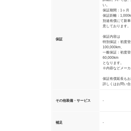
い。
保証期間：1ヶ月
保証距離：1,000
別途有償にて新車
意しております。
保証内容は
保証
特別保証：初度登
100,000km、
一般保証：初度登
60,000km
となります。
※内容などメーカ
保証有償延長もお
詳しくはお問い合
その他装備・サービス
-
補足
-