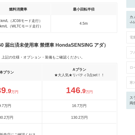
燃料消費率
最小回転半径
カ
.1km/L（JC08モード走行）
-/
4.5m
.6km/L（WLTCモード走行）
電
0 届出済未使用車 禁煙車 HondaSENSING アダ）
フ
。上記の仕様・オプション・装備もご確認ください。
ロ
Aプラン
本プラン
★大人気★リバティ3点set！！
寒
39
146
.9
.9
万円
万円
ス
両
9
.7
万円
16
.7
万円
30
.2
万円
130
.2
万円
販売店にご確認くださ