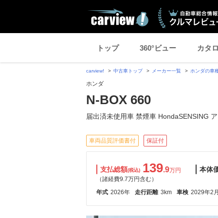
トップ
360°ビュー
カタ
carview!
中古車トップ
メーカー一覧
ホンダの車
ホンダ
N-BOX 660
届出済未使用車 禁煙車 HondaSENSING 
車両品質評価書付
保証付
139
支払総額
.9
本体
万円
(税込)
（諸経費9.7万円含む）
年式
2026年
走行距離
3km
車検
2029年2