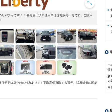
開中のリバティです！！ 登録届出済未使用車は遠方販売不可です。ご購入
■
こ
価
新
内
中！8月半期決算だけの特典あり！！下取高価買取で大還元。猛暑対策の即納
内装