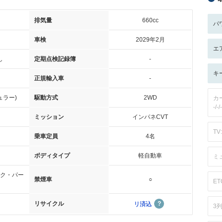
排気量
660cc
パ
車検
2029年2月
エ
し
定期点検記録簿
-
キ
正規輸入車
-
ュラー)
駆動方式
2WD
カ
-/-/-
ミッション
インパネCVT
TV:
乗車定員
4名
ボディタイプ
軽自動車
ミ
ク・パー
禁煙車
○
ET
リサイクル
リ済込
3