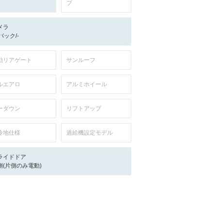
プ
メラ
-/バック/-
動リアゲート
サンルーフ
ルエアロ
アルミホイール
ーダウン
リフトアップ
冷地仕様
過給機設定モデル
ライドドア
側(片側のみ電動)