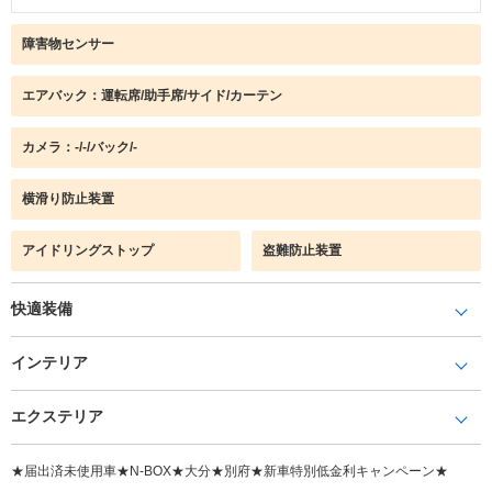
障害物センサー
エアバック：運転席/助手席/サイド/カーテン
カメラ：-/-/バック/-
横滑り防止装置
アイドリングストップ
盗難防止装置
快適装備
インテリア
エクステリア
★届出済未使用車★N-BOX★大分★別府★新車特別低金利キャンペーン★