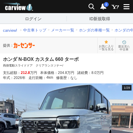
carview!
検索
通知
i
ログイン
ID新規取得
中古車トップ
メーカー一覧
ホンダの車種一覧
ホンダの
carview!
提供：
お気に入り
最近見た
一覧を見る
中古車
ホンダ N-BOX カスタム 660 ターボ
両側電動スライドドア クリアランスソナー/
支払総額：
212.8
万円
本体価格：
204.8
万円
諸経費：
8.0
万円
4
km
年式：
2026
年
走行距離：
修復歴：
なし
1
/
29