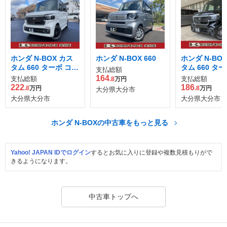
ホンダ N-BOX カス
ホンダ N-BOX 660
ホンダ N-BO
タム 660 ターボ コー
タム 660 タ
支払総額
ディネートスタイル
164
支払総額
支払総額
.8
万円
2トーン
222
186
.8
万円
.8
万円
大分県大分市
大分県大分市
大分県大分市
ホンダ N-BOXの中古車をもっと見る
Yahoo! JAPAN IDでログイン
するとお気に入りに登録や複数見積もりがで
きるようになります。
中古車トップへ