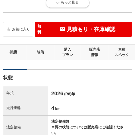
もっと見る
新車登録後12ヶ月未満、走行距離1万km以下で、内外装にダメージがな
い、とても綺麗な状態です。
内装：
無
見積もり・在庫確認
無キズ、もしくは傷みや汚れなどがほぼない、とても綺麗な状態です。
料
外装：
購入
販売店
車種
無キズ、もしくはキズやヘコミなどがほぼない、とても綺麗な状態で
状態
装備
プラン
情報
スペック
す。
修復歴：無
状態
この中古車の「車両品質評価書」を見る
2026
年式
(R8)
年
4
走行距離
km
法定整備無
法定整備
車両の状態については販売店にご確認くださ
い。