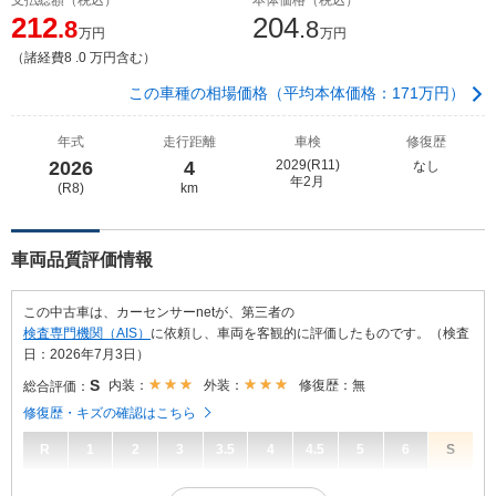
212
204
.8
.8
万円
万円
（諸経費8 .0 万円含む）
この車種の相場価格（平均本体価格：171万円）
年式
走行距離
車検
修復歴
2026
4
2029(R11)
なし
年2月
(R8)
km
車両品質評価情報
この中古車は、カーセンサーnetが、第三者の
検査専門機関（AIS）
に依頼し、車両を客観的に評価したものです。（検査
日：2026年7月3日）
S
内装：
外装：
修復歴：無
総合評価：
修復歴・キズの確認はこちら
R
1
2
3
3.5
4
4.5
5
6
S
S
総合評価：