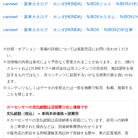
新車カタログ
ホンダ(HONDA)
N-BOXジョイ
N-BOXの
carview!
新車カタログ
ホンダ(HONDA)
N-BOXカスタム
N-BOX
carview!
新車カタログ
ホンダ(HONDA)
N-BOXの中古車
carview!
N-BOX
※仕様・オプション・装備の詳細については各販売店にお問い合わせくださ
い。
※当情報の内容は各社により予告なく変更されることがあります。また、(株)リ
クルートおよびLINEヤフー株式会社は当コンテンツの完全性、無誤謬性を保
証するものではなく、当コンテンツに起因するいかなる損害の責も負いかね
ます。
※コンテンツもしくはデータの全部または一部を無断で転写、転載、複製する
ことを禁じます。
カーセンサーの支払総額は店頭乗り出し価格です
支払総額（税込） ＝ 車両本体価格＋諸費用
※カーセンサーの支払総額は店頭納車を前提にしています。自宅への納車
をご希望された場合などは、別途納車費用がかかります
※販売店の所在する所轄運輸支局以外で登録する際や、車の定置場所、登