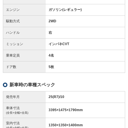
エンジン
ガソリン(レギュラー)
駆動方式
2WD
ハンドル
右
ミッション
インパネCVT
乗車定員
4名
ドア数
5枚
新車時の車種スペック
発売年月
25(R7)/10
車体寸法
3395
×
1475
×
1790
mm
(全長×全幅×全高)
室内寸法
1350
×
1350
×
1400
mm
(全長×全幅×全高)