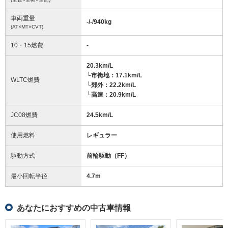
車両重量
-/-/940
kg
(AT×MT×CVT)
10・15燃費
-
20.3km/L
└市街地：17.1km/L
WLTC燃費
└郊外：22.2km/L
└高速：20.9km/L
JC08燃費
24.5km/L
使用燃料
レギュラー
駆動方式
前輪駆動（FF）
最小回転半径
4.7
m
あなたにおすすめの中古車情報