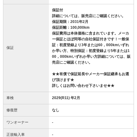
保証付
詳細については、販売店にご確認ください。
保証期限：2031年2月
保証距離：100,000km
保証費用は本体価格に含まれています。メーカ
ー保証とほぼ同等の自社保証付きです！一般保
証：初度登録より3年または60，000kmいずれ
保証
か早い方、特別保証：初度登録より5年または1
00，000kmいずれか早い方詳細については、販
売店にご確認ください。
★★有償で保証延長やメーカー保証継承もお選
び頂けます★
詳しくはお問い合わせ下さいませ★★
車検
2029(R11) 年2月
修復歴
なし
ワンオーナー
-
正規輸入車
-