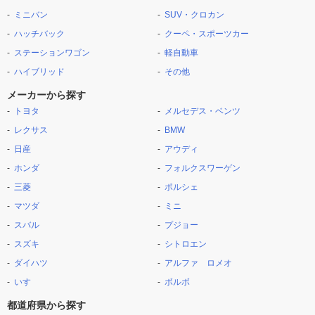
ミニバン
SUV・クロカン
ハッチバック
クーペ・スポーツカー
ステーションワゴン
軽自動車
ハイブリッド
その他
メーカーから探す
トヨタ
メルセデス・ベンツ
レクサス
BMW
日産
アウディ
ホンダ
フォルクスワーゲン
三菱
ポルシェ
マツダ
ミニ
スバル
プジョー
スズキ
シトロエン
ダイハツ
アルファ ロメオ
いすゞ
ボルボ
都道府県から探す