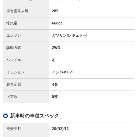
車台番号末尾
269
排気量
660cc
エンジン
ガソリン(レギュラー)
駆動方式
2WD
ハンドル
右
ミッション
インパネCVT
乗車定員
4名
ドア数
5枚
新車時の車種スペック
発売年月
20(R2)/12