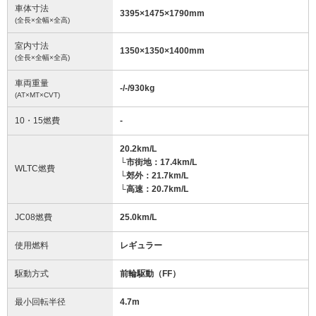
車体寸法
3395
×
1475
×
1790
mm
(全長×全幅×全高)
室内寸法
1350
×
1350
×
1400
mm
(全長×全幅×全高)
車両重量
-/-/930
kg
(AT×MT×CVT)
10・15燃費
-
20.2km/L
└市街地：17.4km/L
WLTC燃費
└郊外：21.7km/L
└高速：20.7km/L
JC08燃費
25.0km/L
使用燃料
レギュラー
駆動方式
前輪駆動（FF）
最小回転半径
4.7
m