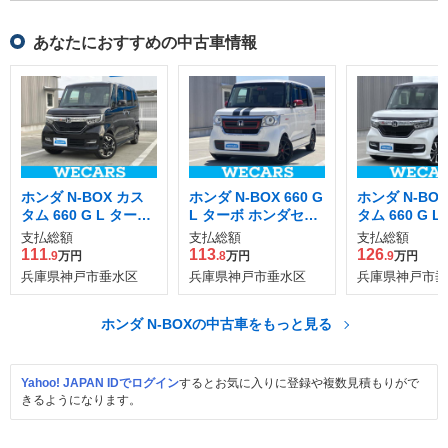
あなたにおすすめの中古車情報
ホンダ N-BOX カス
ホンダ N-BOX 660 G
ホンダ N-BO
タム 660 G L ターボ
L ターボ ホンダセン
タム 660 G 
ホンダセンシング
シング
センシング
支払総額
支払総額
支払総額
111
113
126
.9
万円
.8
万円
.9
万円
兵庫県神戸市垂水区
兵庫県神戸市垂水区
兵庫県神戸市垂
ホンダ N-BOXの中古車をもっと見る
Yahoo! JAPAN IDでログイン
するとお気に入りに登録や複数見積もりがで
きるようになります。