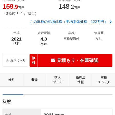
159
148
.9
.2
万円
万円
（諸経費11 .7 万円含む）
この車種の相場価格（平均本体価格：122万円）
年式
走行距離
車検
修復歴
2021
4.8
車検整備付
なし
(R3)
万km
無
見積もり・在庫確認
料
購入
販売店
車種
状態
装備
プラン
情報
スペック
状態
2021
年式