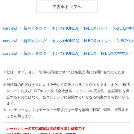
中古車トップへ
新車カタログ
ホンダ(HONDA)
N-BOXジョイ
N-BOXの
carview!
新車カタログ
ホンダ(HONDA)
N-BOXカスタム
N-BOX
carview!
新車カタログ
ホンダ(HONDA)
N-BOXの中古車
carview!
N-BOX
※仕様・オプション・装備の詳細については各販売店にお問い合わせくださ
い。
※当情報の内容は各社により予告なく変更されることがあります。また、(株)リ
クルートおよびLINEヤフー株式会社は当コンテンツの完全性、無誤謬性を保
証するものではなく、当コンテンツに起因するいかなる損害の責も負いかね
ます。
※コンテンツもしくはデータの全部または一部を無断で転写、転載、複製する
ことを禁じます。
カーセンサーの支払総額は店頭乗り出し価格です