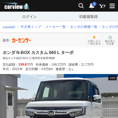
carview!
検索
通知
i
ログイン
ID新規取得
中古車トップ
メーカー一覧
ホンダの車種一覧
ホンダの
carview!
提供：
お気に入り
最近見た
一覧を見る
中古車
ホンダ N-BOX カスタム 660 L ターボ
新品タイヤ/純正/SDナビ/衝突安全装置/両側/
支払総額：
159.9
万円
本体価格：
148.2
万円
諸経費：
11.7
万円
年式：
2021
年
走行距離：
4.8
万km
修復歴：
なし
1
/
22