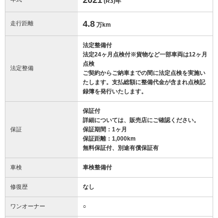
(R3)
年
4.8
走行距離
万km
法定整備付
法定24ヶ月点検付※貨物など一部車両は12ヶ月
点検
法定整備
ご契約からご納車までの間に法定点検を実施い
たします。支払総額に整備代金が含まれ点検記
録簿を発行いたします。
保証付
詳細については、販売店にご確認ください。
保証
保証期間：1ヶ月
保証距離：1,000km
無料保証付、別途有償保証有
車検
車検整備付
修復歴
なし
ワンオーナー
○