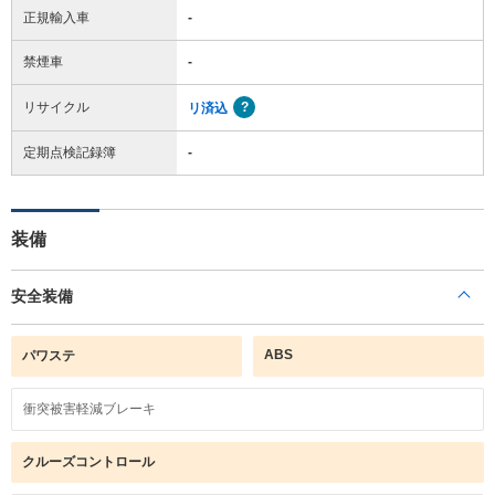
正規輸入車
-
禁煙車
-
リサイクル
リ済込
定期点検記録簿
-
装備
安全装備
ABS
パワステ
衝突被害軽減ブレーキ
クルーズコントロール