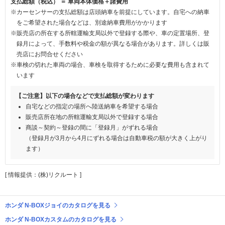
支払総額（税込） ＝ 車両本体価格＋諸費用
※カーセンサーの支払総額は店頭納車を前提にしています。自宅への納車
をご希望された場合などは、別途納車費用がかかります
※販売店の所在する所轄運輸支局以外で登録する際や、車の定置場所、登
録月によって、手数料や税金の額が異なる場合があります。詳しくは販
売店にお問合せください
※車検の切れた車両の場合、車検を取得するために必要な費用も含まれて
います
【ご注意】以下の場合などで支払総額が変わります
自宅などの指定の場所へ陸送納車を希望する場合
販売店所在地の所轄運輸支局以外で登録する場合
商談～契約～登録の間に「登録月」がずれる場合
（登録月が3月から4月にずれる場合は自動車税の額が大きく上がり
ます）
[ 情報提供：(株)リクルート ]
ホンダ N-BOXジョイのカタログを見る
ホンダ N-BOXカスタムのカタログを見る