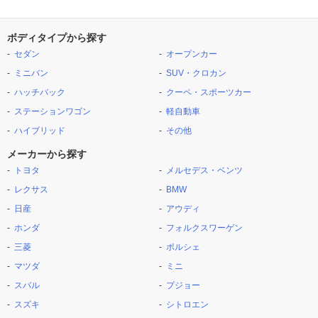
ボディタイプから探す
セダン
オープンカー
ミニバン
SUV・クロカン
ハッチバック
クーペ・スポーツカー
ステーションワゴン
軽自動車
ハイブリッド
その他
メーカーから探す
トヨタ
メルセデス・ベンツ
レクサス
BMW
日産
アウディ
ホンダ
フォルクスワーゲン
三菱
ポルシェ
マツダ
ミニ
スバル
プジョー
スズキ
シトロエン