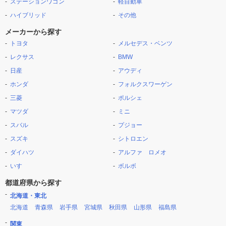
ステーションワゴン
軽自動車
ハイブリッド
その他
メーカーから探す
トヨタ
メルセデス・ベンツ
レクサス
BMW
日産
アウディ
ホンダ
フォルクスワーゲン
三菱
ポルシェ
マツダ
ミニ
スバル
プジョー
スズキ
シトロエン
ダイハツ
アルファ ロメオ
いすゞ
ボルボ
都道府県から探す
北海道・東北
北海道
青森県
岩手県
宮城県
秋田県
山形県
福島県
関東