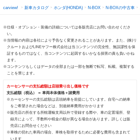
新車カタログ
ホンダ(HONDA)
N-BOXの中古車
carview!
N-BOX
※仕様・オプション・装備の詳細については各販売店にお問い合わせくださ
い。
※当情報の内容は各社により予告なく変更されることがあります。また、(株)リ
クルートおよびLINEヤフー株式会社は当コンテンツの完全性、無誤謬性を保
証するものではなく、当コンテンツに起因するいかなる損害の責も負いかね
ます。
※コンテンツもしくはデータの全部または一部を無断で転写、転載、複製する
ことを禁じます。
カーセンサーの支払総額は店頭乗り出し価格です
支払総額（税込） ＝ 車両本体価格＋諸費用
※カーセンサーの支払総額は店頭納車を前提にしています。自宅への納車
をご希望された場合などは、別途納車費用がかかります
※販売店の所在する所轄運輸支局以外で登録する際や、車の定置場所、登
録月によって、手数料や税金の額が異なる場合があります。詳しくは販
売店にお問合せください
※車検の切れた車両の場合、車検を取得するために必要な費用も含まれて
います