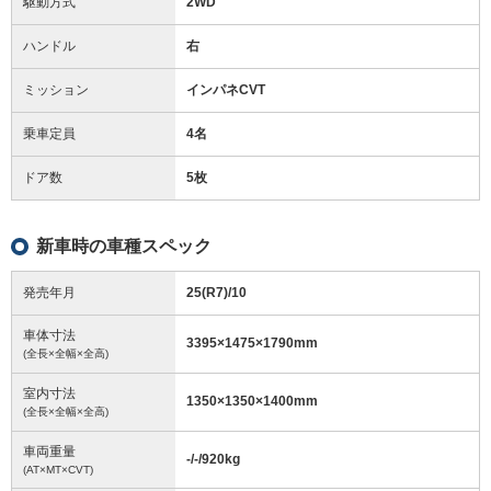
駆動方式
2WD
ハンドル
右
ミッション
インパネCVT
乗車定員
4名
ドア数
5枚
新車時の車種スペック
発売年月
25(R7)/10
車体寸法
3395
×
1475
×
1790
mm
(全長×全幅×全高)
室内寸法
1350
×
1350
×
1400
mm
(全長×全幅×全高)
車両重量
-/-/920
kg
(AT×MT×CVT)