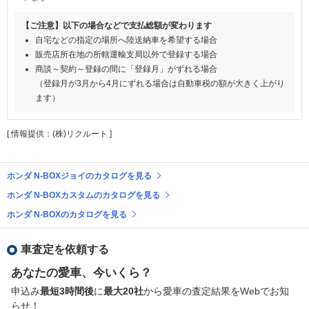
【ご注意】以下の場合などで支払総額が変わります
自宅などの指定の場所へ陸送納車を希望する場合
販売店所在地の所轄運輸支局以外で登録する場合
商談～契約～登録の間に「登録月」がずれる場合
（登録月が3月から4月にずれる場合は自動車税の額が大きく上がり
ます）
[ 情報提供：(株)リクルート ]
ホンダ N-BOXジョイのカタログを見る
ホンダ N-BOXカスタムのカタログを見る
ホンダ N-BOXのカタログを見る
車査定を依頼する
あなたの愛車、今いくら？
申込み
最短3時間後
に
最大20社
から愛車の査定結果をWebでお知
らせ！