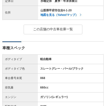
定休日
水曜定休 夏季・年末休業日
山梨県甲府市住吉4-1-20
住所
地図を見る（Yahoo!マップ）
この店舗の中古車在庫一覧
車種スペック
ボディタイプ
軽自動車
ボディタイプ色
スレートグレー・パール/ブラック
車台番号末尾
068
排気量
660cc
エンジン
ガソリン(レギュラー)