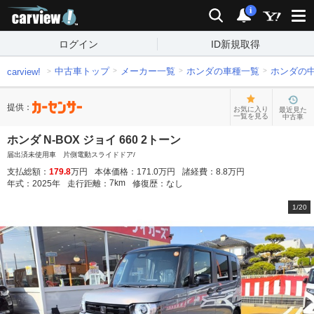
carview!
検索
通知
i
ログイン
ID新規取得
中古車トップ
メーカー一覧
ホンダの車種一覧
ホンダの
carview!
提供：
お気に入り
最近見た
一覧を見る
中古車
ホンダ N-BOX ジョイ 660 2トーン
届出済未使用車 片側電動スライドドア/
支払総額：
179.8
万円
本体価格：
171.0
万円
諸経費：
8.8
万円
7
km
年式：
2025
年
走行距離：
修復歴：
なし
1
/
20