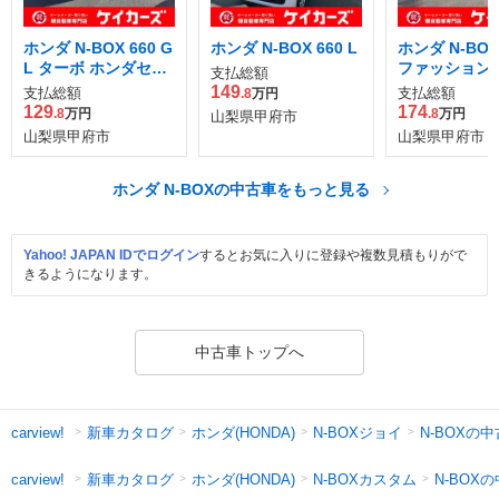
ホンダ N-BOX 660 G
ホンダ N-BOX 660 L
ホンダ N-BOX
L ターボ ホンダセン
ファッション
支払総額
シング
ル 2トーン
149
支払総額
支払総額
.8
万円
129
174
.8
万円
.8
万円
山梨県甲府市
山梨県甲府市
山梨県甲府市
ホンダ N-BOXの中古車をもっと見る
Yahoo! JAPAN IDでログイン
するとお気に入りに登録や複数見積もりがで
きるようになります。
中古車トップへ
新車カタログ
ホンダ(HONDA)
N-BOXジョイ
N-BOXの
carview!
新車カタログ
ホンダ(HONDA)
N-BOXカスタム
N-BOX
carview!