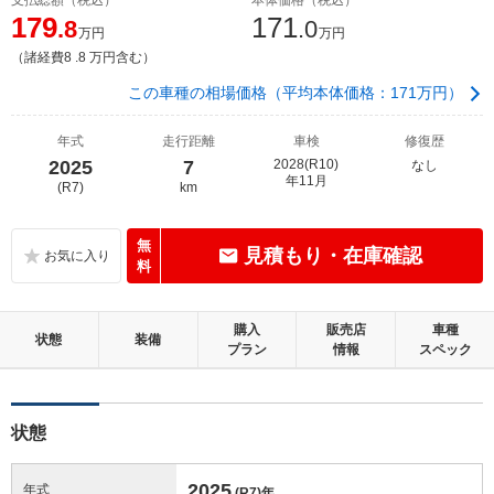
179
171
.8
.0
万円
万円
（諸経費8 .8 万円含む）
この車種の相場価格（平均本体価格：171万円）
年式
走行距離
車検
修復歴
2025
7
2028(R10)
なし
年11月
(R7)
km
無
見積もり・在庫確認
料
購入
販売店
車種
状態
装備
プラン
情報
スペック
状態
2025
年式
(R7)
年