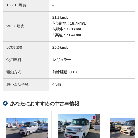
10・15燃費
-
21.3km/L
└市街地：18.7km/L
WLTC燃費
└郊外：23.1km/L
└高速：21.4km/L
JC08燃費
26.0km/L
使用燃料
レギュラー
駆動方式
前輪駆動（FF）
最小回転半径
4.5
m
あなたにおすすめの中古車情報