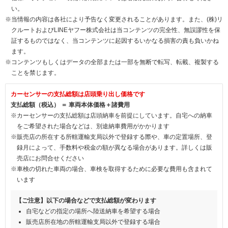
い。
※当情報の内容は各社により予告なく変更されることがあります。また、(株)リ
クルートおよびLINEヤフー株式会社は当コンテンツの完全性、無誤謬性を保
証するものではなく、当コンテンツに起因するいかなる損害の責も負いかね
ます。
※コンテンツもしくはデータの全部または一部を無断で転写、転載、複製する
ことを禁じます。
カーセンサーの支払総額は店頭乗り出し価格です
支払総額（税込） ＝ 車両本体価格＋諸費用
※カーセンサーの支払総額は店頭納車を前提にしています。自宅への納車
をご希望された場合などは、別途納車費用がかかります
※販売店の所在する所轄運輸支局以外で登録する際や、車の定置場所、登
録月によって、手数料や税金の額が異なる場合があります。詳しくは販
売店にお問合せください
※車検の切れた車両の場合、車検を取得するために必要な費用も含まれて
います
【ご注意】以下の場合などで支払総額が変わります
自宅などの指定の場所へ陸送納車を希望する場合
販売店所在地の所轄運輸支局以外で登録する場合