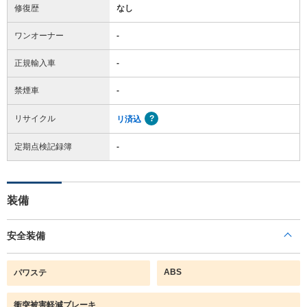
修復歴
なし
ワンオーナー
-
正規輸入車
-
禁煙車
-
リサイクル
リ済込
定期点検記録簿
-
装備
安全装備
ABS
パワステ
衝突被害軽減ブレーキ