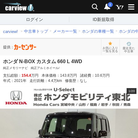
carview!
検索
通知
i
ログイン
ID新規取得
中古車トップ
メーカー一覧
ホンダの車種一覧
ホンダの
carview!
提供：
お気に入り
最近見た
一覧を見る
中古車
ホンダ N-BOX カスタム 660 L 4WD
純正メモリーナビ 純正アルミホイール/
支払総額：
154.4
万円
本体価格：
143.8
万円
諸経費：
10.6
万円
年式：
2021
年
走行距離：
4.4
万km
修復歴：
なし
1
/
20