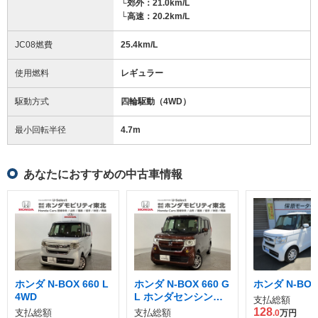
└郊外：21.0km/L
└高速：20.2km/L
JC08燃費
25.4km/L
使用燃料
レギュラー
駆動方式
四輪駆動（4WD）
最小回転半径
4.7
m
あなたにおすすめの中古車情報
ホンダ N-BOX 660 L
ホンダ N-BOX 660 G
ホンダ N-BOX 
4WD
L ホンダセンシング
支払総額
4WD
128
支払総額
支払総額
.0
万円