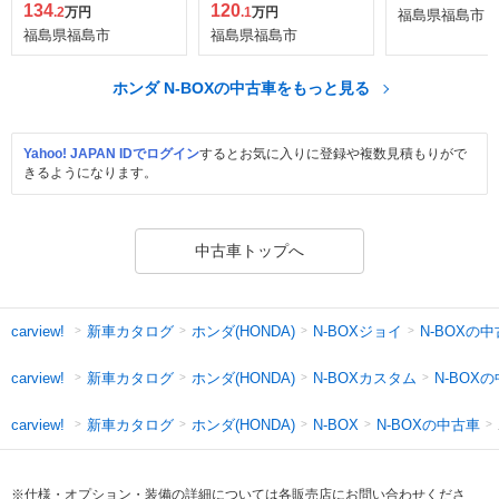
134
120
.2
万円
.1
万円
福島県福島市
福島県福島市
福島県福島市
ホンダ N-BOXの中古車をもっと見る
Yahoo! JAPAN IDでログイン
するとお気に入りに登録や複数見積もりがで
きるようになります。
中古車トップへ
新車カタログ
ホンダ(HONDA)
N-BOXジョイ
N-BOXの
carview!
新車カタログ
ホンダ(HONDA)
N-BOXカスタム
N-BOX
carview!
新車カタログ
ホンダ(HONDA)
N-BOXの中古車
carview!
N-BOX
※仕様・オプション・装備の詳細については各販売店にお問い合わせくださ