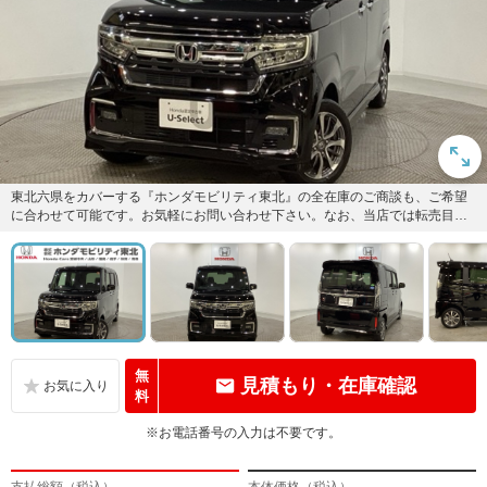
東北六県をカバーする『ホンダモビリティ東北』の全在庫のご商談も、ご希望
に合わせて可能です。お気軽にお問い合わせ下さい。なお、当店では転売目的
でのご購入はお断りさせて頂きま...
無
見積もり・在庫確認
料
※お電話番号の入力は不要です。
支払総額（税込）
本体価格（税込）