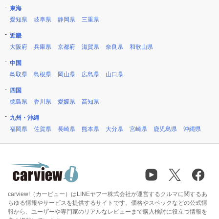
東海
愛知県
岐阜県
静岡県
三重県
近畿
大阪府
兵庫県
京都府
滋賀県
奈良県
和歌山県
中国
鳥取県
島根県
岡山県
広島県
山口県
四国
徳島県
香川県
愛媛県
高知県
九州・沖縄
福岡県
佐賀県
長崎県
熊本県
大分県
宮崎県
鹿児島県
沖縄県
carview!（カービュー）はLINEヤフー株式会社が運営するクルマに関するあ
らゆる情報やサービスを提供するサイトです。価格やスペックなどの公式情
報から、ユーザーや専門家のリアルなレビューまで購入検討に役立つ情報を