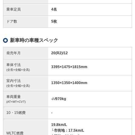
乗車定員
4名
ドア数
5枚
新車時の車種スペック
発売年月
20(R2)/12
車体寸法
3395
×
1475
×
1815
mm
(全長×全幅×全高)
室内寸法
1350
×
1350
×
1400
mm
(全長×全幅×全高)
車両重量
-/-/970
kg
(AT×MT×CVT)
10・15燃費
-
19.8km/L
└市街地：17.5km/L
WLTC燃費