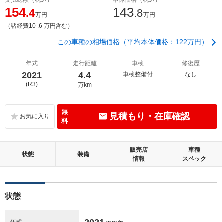
154
143
.4
.8
万円
万円
（諸経費10 .6 万円含む）
この車種の相場価格（平均本体価格：122万円）
年式
走行距離
車検
修復歴
2021
4.4
車検整備付
なし
(R3)
万km
無
見積もり・在庫確認
料
販売店
車種
状態
装備
情報
スペック
状態
2021
年式