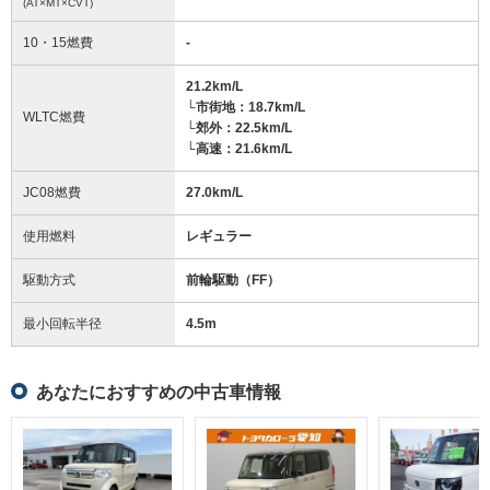
(AT×MT×CVT)
10・15燃費
-
21.2km/L
└市街地：18.7km/L
WLTC燃費
└郊外：22.5km/L
└高速：21.6km/L
JC08燃費
27.0km/L
使用燃料
レギュラー
駆動方式
前輪駆動（FF）
最小回転半径
4.5
m
あなたにおすすめの中古車情報