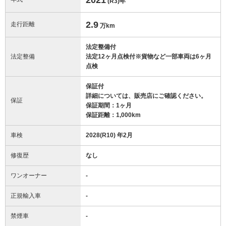
(R3)
年
2.9
走行距離
万km
法定整備付
法定整備
法定12ヶ月点検付※貨物など一部車両は6ヶ月
点検
保証付
詳細については、販売店にご確認ください。
保証
保証期間：1ヶ月
保証距離：1,000km
車検
2028(R10) 年2月
修復歴
なし
ワンオーナー
-
正規輸入車
-
禁煙車
-