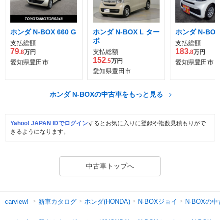
ホンダ N-BOX 660 G
ホンダ N-BOX L ター
ホンダ N-BOX
ボ
支払総額
支払総額
79
183
支払総額
.8
万円
.8
万円
152
.5
万円
愛知県豊田市
愛知県豊田市
愛知県豊田市
ホンダ N-BOXの中古車をもっと見る
Yahoo! JAPAN IDでログイン
するとお気に入りに登録や複数見積もりがで
きるようになります。
中古車トップへ
新車カタログ
ホンダ(HONDA)
N-BOXジョイ
N-BOXの
carview!