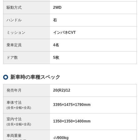
駆動方式
2WD
ハンドル
右
ミッション
インパネCVT
乗車定員
4名
ドア数
5枚
新車時の車種スペック
発売年月
20(R2)/12
車体寸法
3395
×
1475
×
1790
mm
(全長×全幅×全高)
室内寸法
1350
×
1350
×
1400
mm
(全長×全幅×全高)
車両重量
-/-/900
kg