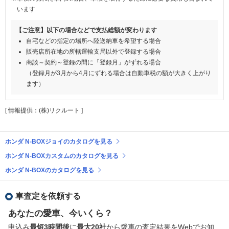
います
【ご注意】以下の場合などで支払総額が変わります
自宅などの指定の場所へ陸送納車を希望する場合
販売店所在地の所轄運輸支局以外で登録する場合
商談～契約～登録の間に「登録月」がずれる場合
（登録月が3月から4月にずれる場合は自動車税の額が大きく上がり
ます）
[ 情報提供：(株)リクルート ]
ホンダ N-BOXジョイのカタログを見る
ホンダ N-BOXカスタムのカタログを見る
ホンダ N-BOXのカタログを見る
車査定を依頼する
あなたの愛車、今いくら？
申込み
最短3時間後
に
最大20社
から愛車の査定結果をWebでお知