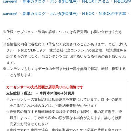
新車カタログ
ホンダ(HONDA)
N-BOXカスタム
N-BOX
carview!
新車カタログ
ホンダ(HONDA)
N-BOXの中古車
carview!
N-BOX
※仕様・オプション・装備の詳細については各販売店にお問い合わせくださ
い。
※当情報の内容は各社により予告なく変更されることがあります。また、(株)リ
クルートおよびLINEヤフー株式会社は当コンテンツの完全性、無誤謬性を保
証するものではなく、当コンテンツに起因するいかなる損害の責も負いかね
ます。
※コンテンツもしくはデータの全部または一部を無断で転写、転載、複製する
ことを禁じます。
カーセンサーの支払総額は店頭乗り出し価格です
支払総額（税込） ＝ 車両本体価格＋諸費用
※カーセンサーの支払総額は店頭納車を前提にしています。自宅への納車
をご希望された場合などは、別途納車費用がかかります
※販売店の所在する所轄運輸支局以外で登録する際や、車の定置場所、登
録月によって、手数料や税金の額が異なる場合があります。詳しくは販
売店にお問合せください
※車検の切れた車両の場合、車検を取得するために必要な費用も含まれて