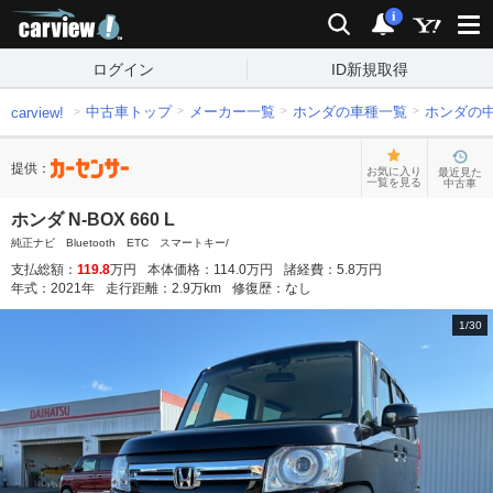
carview!
検索
通知
i
ログイン
ID新規取得
中古車トップ
メーカー一覧
ホンダの車種一覧
ホンダの
carview!
提供：
お気に入り
最近見た
一覧を見る
中古車
ホンダ N-BOX 660 L
純正ナビ Bluetooth ETC スマートキー/
支払総額：
119.8
万円
本体価格：
114.0
万円
諸経費：
5.8
万円
年式：
2021
年
走行距離：
2.9
万km
修復歴：
なし
1
/
30