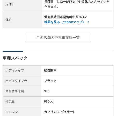
月曜日 8/13ー8/17までお盆休みとさせていた
定休日
だきます。
愛知県豊田市鴛鴨町中原263-2
住所
地図を見る（Yahoo!マップ）
この店舗の中古車在庫一覧
車種スペック
ボディタイプ
軽自動車
ボディタイプ色
ブラック
車台番号末尾
905
排気量
660cc
エンジン
ガソリン(レギュラー)