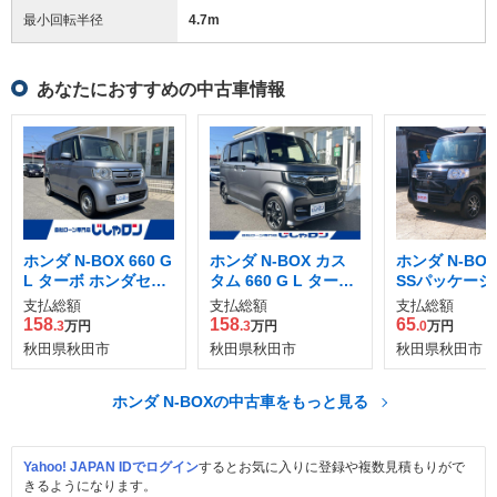
最小回転半径
4.7
m
あなたにおすすめの中古車情報
ホンダ N-BOX 660 G
ホンダ N-BOX カス
ホンダ N-BOX 
L ターボ ホンダセン
タム 660 G L ターボ
SSパッケージ 
シング 4WD
ホンダセンシング 4
支払総額
支払総額
支払総額
WD
158
158
65
.3
万円
.3
万円
.0
万円
秋田県秋田市
秋田県秋田市
秋田県秋田市
ホンダ N-BOXの中古車をもっと見る
Yahoo! JAPAN IDでログイン
するとお気に入りに登録や複数見積もりがで
きるようになります。