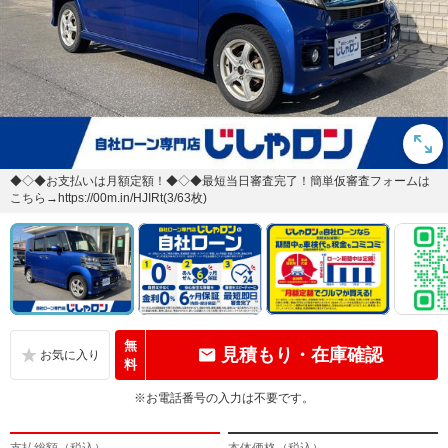
◆◇◆お支払いは月額定額！◆◇◆最短当日審査完了！簡単仮審査フォームは
こちら→https://00m.in/HJIRt(3/63枚)
無
見積もり・在庫確認
料
※お電話番号の入力は不要です。
支払総額（税込）
本体価格（税込）