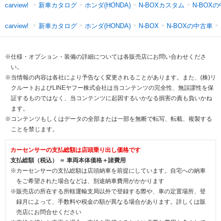
新車カタログ
ホンダ(HONDA)
N-BOXカスタム
N-BOX
carview!
新車カタログ
ホンダ(HONDA)
N-BOXの中古車
carview!
N-BOX
※仕様・オプション・装備の詳細については各販売店にお問い合わせくださ
い。
※当情報の内容は各社により予告なく変更されることがあります。また、(株)リ
クルートおよびLINEヤフー株式会社は当コンテンツの完全性、無誤謬性を保
証するものではなく、当コンテンツに起因するいかなる損害の責も負いかね
ます。
※コンテンツもしくはデータの全部または一部を無断で転写、転載、複製する
ことを禁じます。
カーセンサーの支払総額は店頭乗り出し価格です
支払総額（税込） ＝ 車両本体価格＋諸費用
※カーセンサーの支払総額は店頭納車を前提にしています。自宅への納車
をご希望された場合などは、別途納車費用がかかります
※販売店の所在する所轄運輸支局以外で登録する際や、車の定置場所、登
録月によって、手数料や税金の額が異なる場合があります。詳しくは販
売店にお問合せください