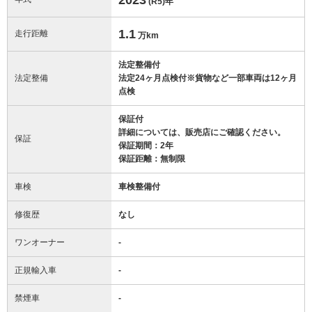
(R5)
年
1.1
走行距離
万km
法定整備付
法定整備
法定24ヶ月点検付※貨物など一部車両は12ヶ月
点検
保証付
詳細については、販売店にご確認ください。
保証
保証期間：2年
保証距離：無制限
車検
車検整備付
修復歴
なし
ワンオーナー
-
正規輸入車
-
禁煙車
-