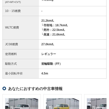
(AT×MT×CVT)
10・15燃費
-
21.2km/L
└市街地：18.7km/L
WLTC燃費
└郊外：22.5km/L
└高速：21.6km/L
JC08燃費
27.0km/L
使用燃料
レギュラー
駆動方式
前輪駆動（FF）
最小回転半径
4.5
m
あなたにおすすめの中古車情報