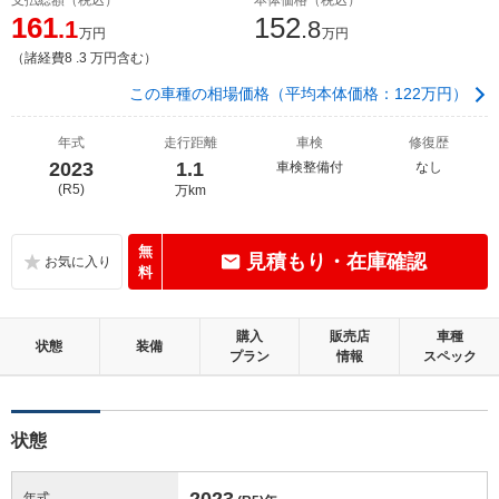
161
152
.1
.8
万円
万円
（諸経費8 .3 万円含む）
この車種の相場価格（平均本体価格：122万円）
年式
走行距離
車検
修復歴
2023
1.1
車検整備付
なし
(R5)
万km
無
見積もり・在庫確認
料
購入
販売店
車種
状態
装備
プラン
情報
スペック
状態
2023
年式