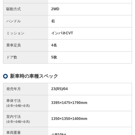
駆動方式
2WD
ハンドル
右
ミッション
インパネCVT
乗車定員
4名
ドア数
5枚
新車時の車種スペック
発売年月
23(R5)/04
車体寸法
3395
×
1475
×
1790
mm
(全長×全幅×全高)
室内寸法
1350
×
1350
×
1400
mm
(全長×全幅×全高)
車両重量
-/-/910
kg