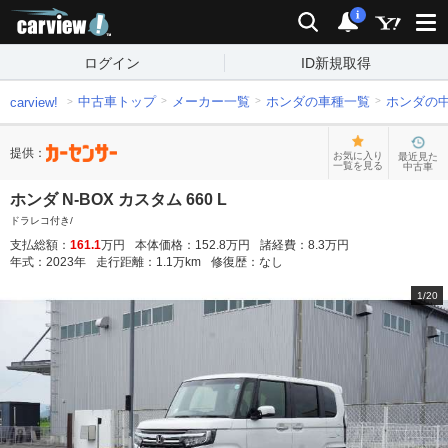
carview!
検索
通知
i
ログイン
ID新規取得
中古車トップ
メーカー一覧
ホンダの車種一覧
ホンダの
carview!
提供：
お気に入り
最近見た
一覧を見る
中古車
ホンダ N-BOX カスタム 660 L
ドラレコ付き/
支払総額：
161.1
万円
本体価格：
152.8
万円
諸経費：
8.3
万円
年式：
2023
年
走行距離：
1.1
万km
修復歴：
なし
1
/
20