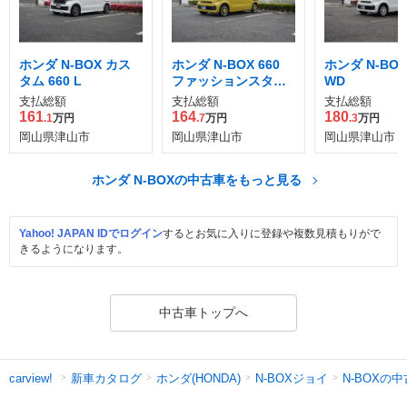
ホンダ N-BOX カス
ホンダ N-BOX 660
ホンダ N-BOX 
タム 660 L
ファッションスタイ
WD
ル
支払総額
支払総額
支払総額
161
164
180
.1
万円
.7
万円
.3
万円
岡山県津山市
岡山県津山市
岡山県津山市
ホンダ N-BOXの中古車をもっと見る
Yahoo! JAPAN IDでログイン
するとお気に入りに登録や複数見積もりがで
きるようになります。
中古車トップへ
新車カタログ
ホンダ(HONDA)
N-BOXジョイ
N-BOXの
carview!