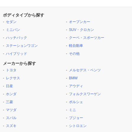
ボディタイプから探す
セダン
オープンカー
ミニバン
SUV・クロカン
ハッチバック
クーペ・スポーツカー
ステーションワゴン
軽自動車
ハイブリッド
その他
メーカーから探す
トヨタ
メルセデス・ベンツ
レクサス
BMW
日産
アウディ
ホンダ
フォルクスワーゲン
三菱
ポルシェ
マツダ
ミニ
スバル
プジョー
スズキ
シトロエン