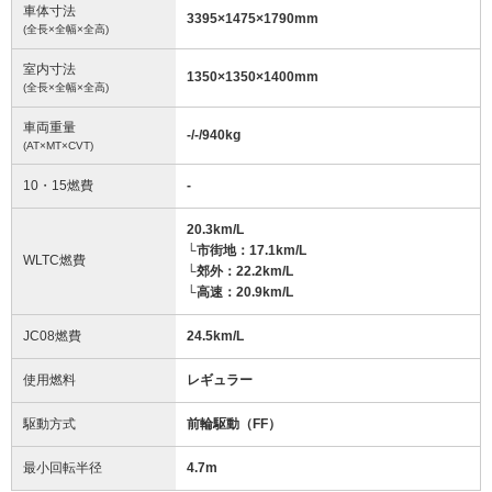
車体寸法
3395
×
1475
×
1790
mm
(全長×全幅×全高)
室内寸法
1350
×
1350
×
1400
mm
(全長×全幅×全高)
車両重量
-/-/940
kg
(AT×MT×CVT)
10・15燃費
-
20.3km/L
└市街地：17.1km/L
WLTC燃費
└郊外：22.2km/L
└高速：20.9km/L
JC08燃費
24.5km/L
使用燃料
レギュラー
駆動方式
前輪駆動（FF）
最小回転半径
4.7
m