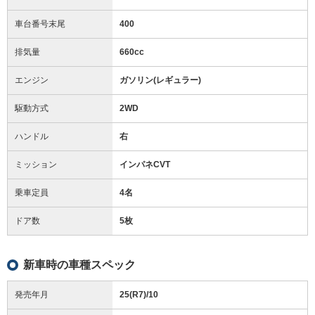
車台番号末尾
400
排気量
660cc
エンジン
ガソリン(レギュラー)
駆動方式
2WD
ハンドル
右
ミッション
インパネCVT
乗車定員
4名
ドア数
5枚
新車時の車種スペック
発売年月
25(R7)/10