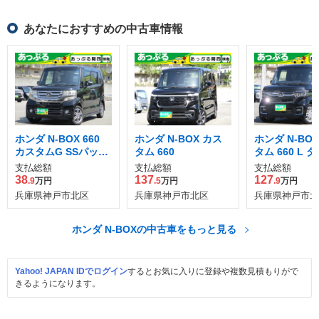
あなたにおすすめの中古車情報
ホンダ N-BOX 660
ホンダ N-BOX カス
ホンダ N-BO
カスタムG SSパッケ
タム 660
タム 660 L 
ージ
支払総額
支払総額
支払総額
38
137
127
.9
万円
.5
万円
.9
万円
兵庫県神戸市北区
兵庫県神戸市北区
兵庫県神戸市北
ホンダ N-BOXの中古車をもっと見る
Yahoo! JAPAN IDでログイン
するとお気に入りに登録や複数見積もりがで
きるようになります。