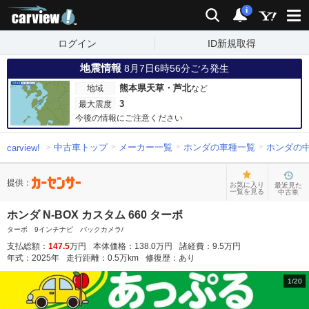
carview!
検索
通知
i
ログイン
ID新規取得
地震情報
8月7日6時56分ごろ発生
熊本県天草・芦北
地域
など
3
最大震度
今後の情報にご注意ください
中古車トップ
メーカー一覧
ホンダの車種一覧
ホンダの
carview!
提供：
お気に入り
最近見た
一覧を見る
中古車
ホンダ N-BOX カスタム 660 ターボ
ターボ 9インチナビ バックカメラ/
支払総額：
147.5
万円
本体価格：
138.0
万円
諸経費：
9.5
万円
年式：
2025
年
走行距離：
0.5
万km
修復歴：
あり
1
/
20