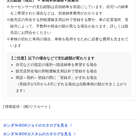
支払総額（税込） ＝ 車両本体価格＋諸費用
※カーセンサーの支払総額は店頭納車を前提にしています。自宅への納車
をご希望された場合などは、別途納車費用がかかります
※販売店の所在する所轄運輸支局以外で登録する際や、車の定置場所、登
録月によって、手数料や税金の額が異なる場合があります。詳しくは販
売店にお問合せください
※車検の切れた車両の場合、車検を取得するために必要な費用も含まれて
います
【ご注意】以下の場合などで支払総額が変わります
自宅などの指定の場所へ陸送納車を希望する場合
販売店所在地の所轄運輸支局以外で登録する場合
商談～契約～登録の間に「登録月」がずれる場合
（登録月が3月から4月にずれる場合は自動車税の額が大きく上がり
ます）
[ 情報提供：(株)リクルート ]
ホンダ N-BOXジョイのカタログを見る
ホンダ N-BOXカスタムのカタログを見る