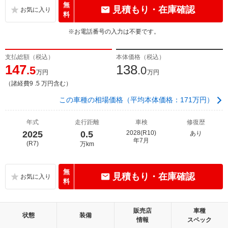
無
見積もり・在庫確認
料
※お電話番号の入力は不要です。
支払総額（税込）
本体価格（税込）
147
138
.5
.0
万円
万円
（諸経費9 .5 万円含む）
この車種の相場価格（平均本体価格：171万円）
年式
走行距離
車検
修復歴
2025
0.5
2028(R10)
あり
年7月
(R7)
万km
無
見積もり・在庫確認
料
販売店
車種
状態
装備
情報
スペック