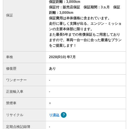
保証距離：3,000km
保証付：販売店保証 保証期間：3ヵ月 保証
距離：3,000km
保証
保証費用は本体価格に含まれています。
走行に著しく支障が出る、エンジン・ミッショ
ンの主要本体部に限ります。
また最長5年までの有償保証もご用意しており
ますので、車両一台一台に合った最適なプラン
をご提案します！
車検
2028(R10) 年7月
修復歴
あり
ワンオーナー
-
正規輸入車
-
禁煙車
○
リサイクル
リ済込
定期点検記録簿
-