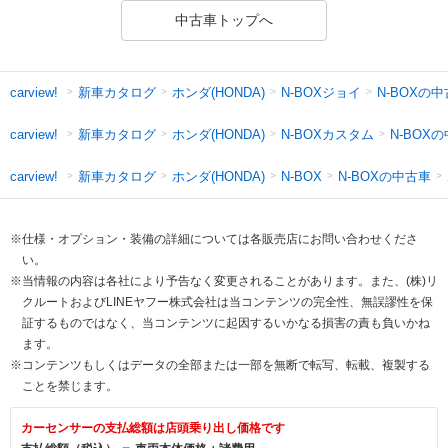
中古車トップへ
新車カタログ
ホンダ(HONDA)
N-BOXジョイ
N-BOXの
carview!
新車カタログ
ホンダ(HONDA)
N-BOXカスタム
N-BOX
carview!
新車カタログ
ホンダ(HONDA)
N-BOXの中古車
carview!
N-BOX
※仕様・オプション・装備の詳細については各販売店にお問い合わせくださ
い。
※当情報の内容は各社により予告なく変更されることがあります。また、(株)リ
クルートおよびLINEヤフー株式会社は当コンテンツの完全性、無誤謬性を保
証するものではなく、当コンテンツに起因するいかなる損害の責も負いかね
ます。
※コンテンツもしくはデータの全部または一部を無断で転写、転載、複製する
ことを禁じます。
カーセンサーの支払総額は店頭乗り出し価格です